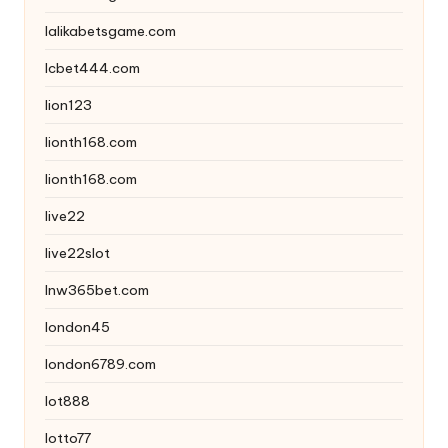
lalikabetsgame.com
lcbet444.com
lion123
lionth168.com
lionth168.com
live22
live22slot
lnw365bet.com
london45
london6789.com
lot888
lotto77