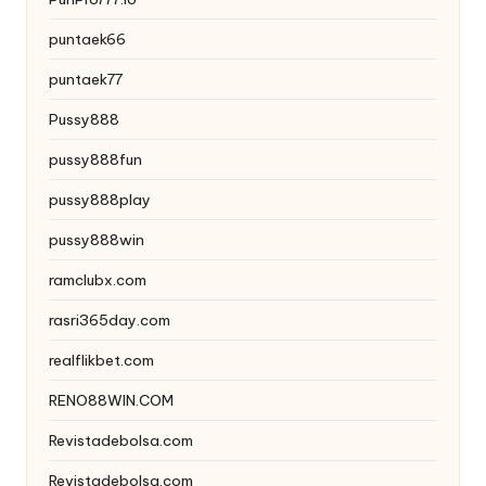
puntaek66
puntaek77
Pussy888
pussy888fun
pussy888play
pussy888win
ramclubx.com
rasri365day.com
realflikbet.com
RENO88WIN.COM
Revistadebolsa.com
Revistadebolsa.com