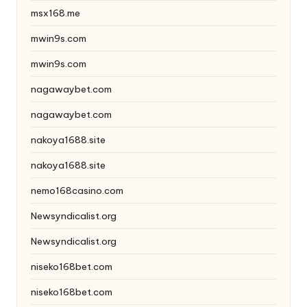
msx168.me
mwin9s.com
mwin9s.com
nagawaybet.com
nagawaybet.com
nakoya1688.site
nakoya1688.site
nemo168casino.com
Newsyndicalist.org
Newsyndicalist.org
niseko168bet.com
niseko168bet.com