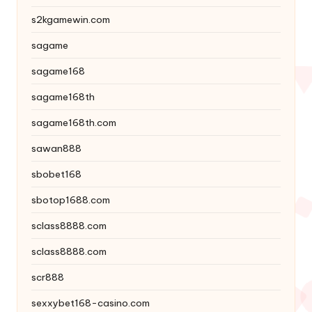
s2kgamewin.com
sagame
sagame168
sagame168th
sagame168th.com
sawan888
sbobet168
sbotop1688.com
sclass8888.com
sclass8888.com
scr888
sexxybet168-casino.com