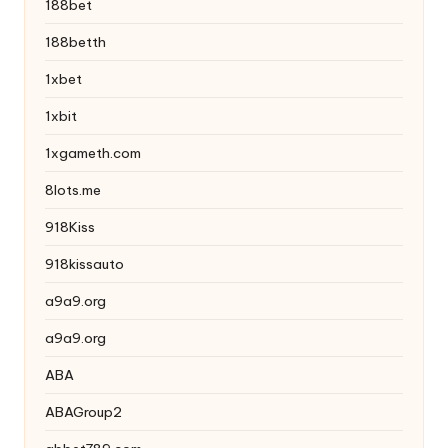
188bet
188betth
1xbet
1xbit
1xgameth.com
8lots.me
918Kiss
918kissauto
a9a9.org
a9a9.org
ABA
ABAGroup2