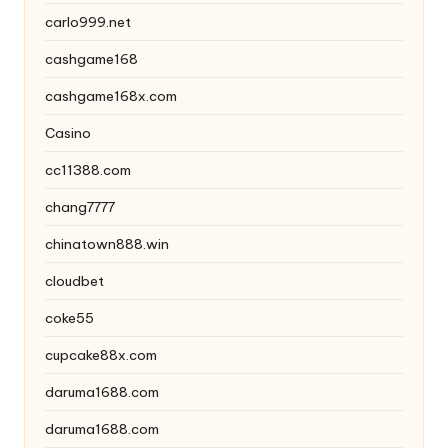
carlo999.net
cashgame168
cashgame168x.com
Casino
cc11388.com
chang7777
chinatown888.win
cloudbet
coke55
cupcake88x.com
daruma1688.com
daruma1688.com