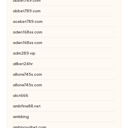
abbet789.com
abbet789.com
acebet789.com
aden168ss.com
aden168ss.com
adm289.vip
allbet24hr
allone745s.com
allone745s.com
alot666
ambfine88.net
ambking
ambnovabet.com