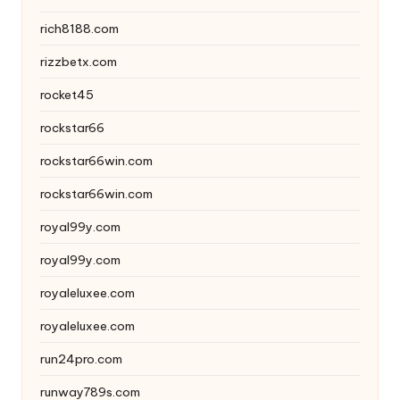
rich8188.com
rizzbetx.com
rocket45
rockstar66
rockstar66win.com
rockstar66win.com
royal99y.com
royal99y.com
royaleluxee.com
royaleluxee.com
run24pro.com
runway789s.com