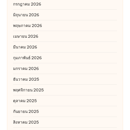
กรกฎาคม 2026
มิถุนายน 2026
พฤษภาคม 2026
เมษายน 2026
มีนาคม 2026
กุมภาพันธ์ 2026
มกราคม 2026
ธันวาคม 2025
พฤศจิกายน 2025
ตุลาคม 2025
กันยายน 2025
สิงหาคม 2025