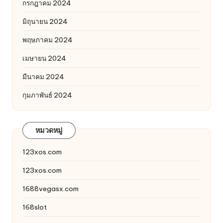
กรกฎาคม 2024
มิถุนายน 2024
พฤษภาคม 2024
เมษายน 2024
มีนาคม 2024
กุมภาพันธ์ 2024
หมวดหมู่
123xos.com
123xos.com
1688vegasx.com
168slot