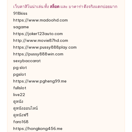
เว็บคาสิโนน่าเล่น ทั้ง
สล็อต
และ
บาคาร่า
ตึงจริงแตกบ่อยมาก
918kiss
https://www.madoohd.com
sagame
https://joker123auto.com
http://www.movie87hd.com
https://www.pussy888play.com
https://pussy888win.com
sexybaccarat
pg slot
pgslot
https://www.pgheng99.me
fullslot
live22
ดูหนัง
ดูหนังออนไลน์
ดูหนังฟรี
faro168
https://hongkong456.me