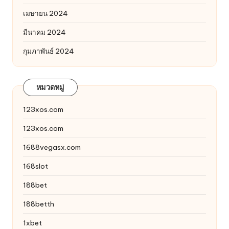
เมษายน 2024
มีนาคม 2024
กุมภาพันธ์ 2024
หมวดหมู่
123xos.com
123xos.com
1688vegasx.com
168slot
188bet
188betth
1xbet