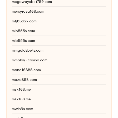
megawaysbet789.com
mercyrosa168.com
mfj889xx.com
mib555s.com
mib555s.com
mmgoldsbets.com
mmplay-casino.com
mono16888.com
moza888.com
msx168.me
msx168.me
mwin9s.com