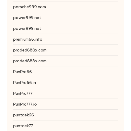
porsche999.com
power999.net
power999.net
premium66.info
proded888x.com
proded888x.com
PunPro66
PunPro66.in
PunPro777
PunPro777.io
puntaek66
puntaek77