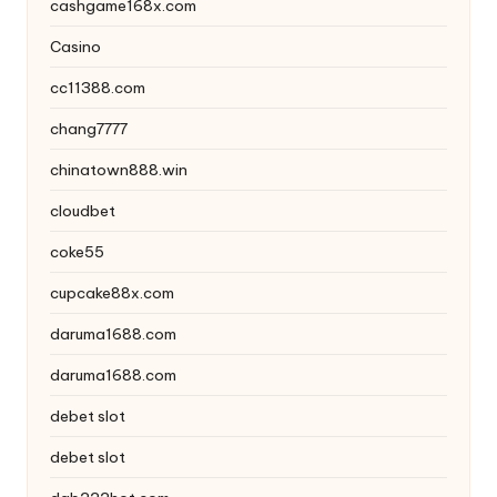
cashgame168x.com
Casino
cc11388.com
chang7777
chinatown888.win
cloudbet
coke55
cupcake88x.com
daruma1688.com
daruma1688.com
debet slot
debet slot