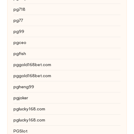
pg718
pg77
pg99
pgceo
pgfish
pggold168bet.com
pggold168bet.com
pgheng99
pgjoker
pglucky168.com
pglucky168.com
PGSlot