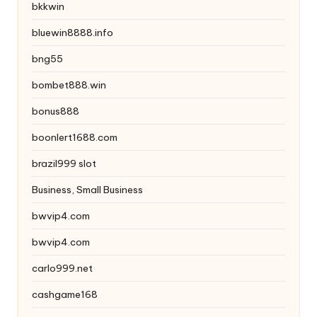
bkkwin
bluewin8888.info
bng55
bombet888.win
bonus888
boonlert1688.com
brazil999 slot
Business, Small Business
bwvip4.com
bwvip4.com
carlo999.net
cashgame168