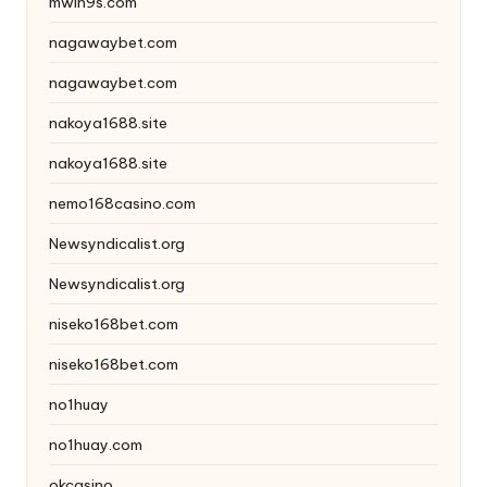
mwin9s.com
nagawaybet.com
nagawaybet.com
nakoya1688.site
nakoya1688.site
nemo168casino.com
Newsyndicalist.org
Newsyndicalist.org
niseko168bet.com
niseko168bet.com
no1huay
no1huay.com
okcasino