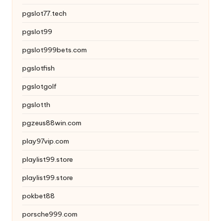
pgslot77.tech
pgslot99
pgslot999bets.com
pgslotfish
pgslotgolf
pgslotth
pgzeus88win.com
play97vip.com
playlist99.store
playlist99.store
pokbet88
porsche999.com