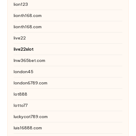
lion123
lionth168.com
lionth168.com
live22
live22slot
lnw365bet.com
london45
london6789.com
lot888
lotto77
luckycat789.com
luis16888.com