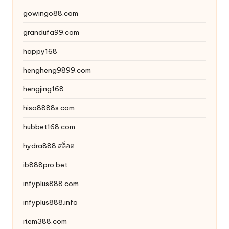
gowingo88.com
grandufa99.com
happy168
hengheng9899.com
hengjing168
hiso8888s.com
hubbet168.com
hydra888 สล็อต
ib888pro.bet
infyplus888.com
infyplus888.info
item388.com