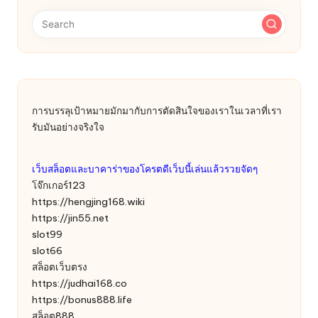
การบรรลุเป้าหมายมักมากับการตัดสินใจของเราในเวลาที่เรา
รับมันอย่างจริงใจ
เว็บสล็อตและบาคาร่าของโครตดีเว็บนี้เล่นแล้วรวยจัดๆ
โจ๊กเกอร์123
https://hengjing168.wiki
https://jin55.net
slot99
slot66
สล็อตเว็บตรง
https://judhai168.co
https://bonus888.life
สล็อต888