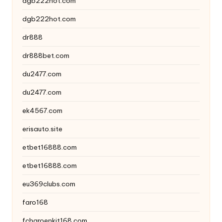
dgb222hot.com
dgb222hot.com
dr888
dr888bet.com
du2477.com
du2477.com
ek4567.com
erisauto.site
etbet16888.com
etbet16888.com
eu369clubs.com
faro168
fcharoenkit168.com