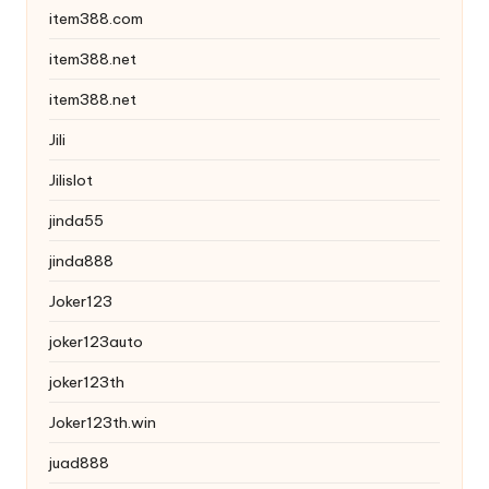
item388.com
item388.net
item388.net
Jili
Jilislot
jinda55
jinda888
Joker123
joker123auto
joker123th
Joker123th.win
juad888