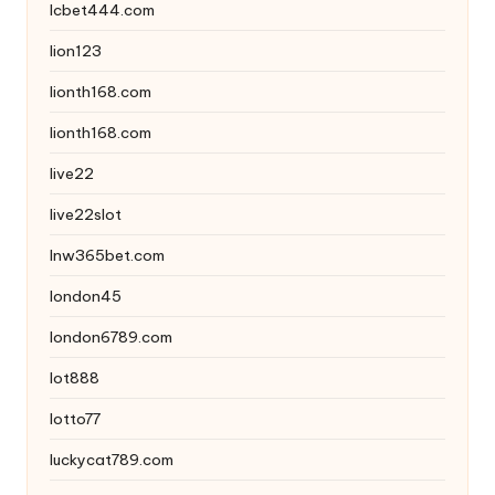
lcbet444.com
lion123
lionth168.com
lionth168.com
live22
live22slot
lnw365bet.com
london45
london6789.com
lot888
lotto77
luckycat789.com