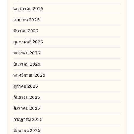
พฤษภาคม 2026
เมษายน 2026
มีนาคม 2026
กุมภาพันธ์ 2026
มกราคม 2026
ธันวาคม 2025
พฤศจิกายน 2025
ตุลาคม 2025
กันยายน 2025
สิงหาคม 2025
กรกฎาคม 2025
มิถุนายน 2025