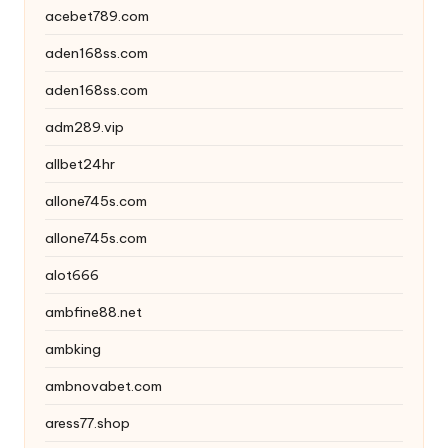
acebet789.com
aden168ss.com
aden168ss.com
adm289.vip
allbet24hr
allone745s.com
allone745s.com
alot666
ambfine88.net
ambking
ambnovabet.com
aress77.shop