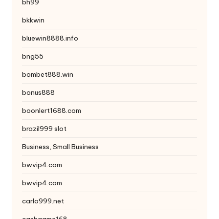
bh99
bkkwin
bluewin8888.info
bng55
bombet888.win
bonus888
boonlert1688.com
brazil999 slot
Business, Small Business
bwvip4.com
bwvip4.com
carlo999.net