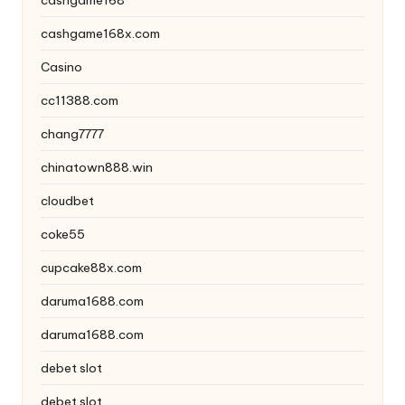
cashgame168
cashgame168x.com
Casino
cc11388.com
chang7777
chinatown888.win
cloudbet
coke55
cupcake88x.com
daruma1688.com
daruma1688.com
debet slot
debet slot