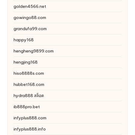
golden4566.net
gowingo88.com
grandufa99.com
happy168
hengheng9899.com
hengjing168
hiso8888s.com
hubbet168.com
hydra888 สล็อต
ib888pro.bet
infyplus888.com
infyplus888.info