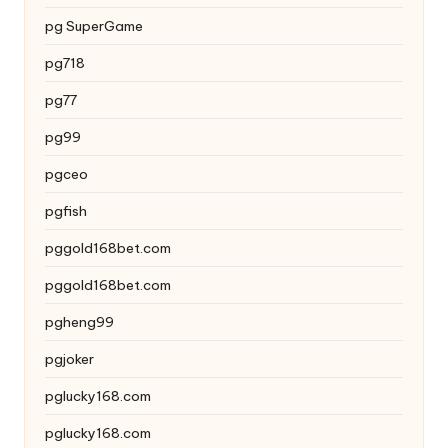
pg SuperGame
pg718
pg77
pg99
pgceo
pgfish
pggold168bet.com
pggold168bet.com
pgheng99
pgjoker
pglucky168.com
pglucky168.com