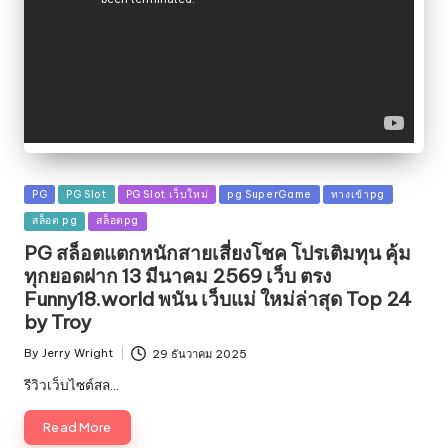
Posted
PG
PG Slot
PG Slot เว็บใหม่
pg SuperGame
ทางเข้าpg
in
สล็อต pg
สล็อตpg
PG สล็อตแตกหนักสายเสี่ยงโชค โปรเติมทุน คุ้ม
ทุกยอดฝาก 13 มีนาคม 2569 เว็บ ตรง
Funny18.world พนัน เว็บแม่ ใหม่ล่าสุด Top 24
by Troy
By
Jerry Wright
29 ธันวาคม 2025
Posted
by
รีวิวเว็บไซต์สล…
Read More