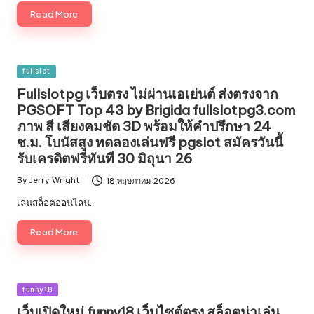
Read More
Posted
fullslot
in
Fullslotpg เว็บตรง ไม่ผ่านเอเย่นต์ ส่งตรงจาก
PGSOFT Top 43 by Brigida fullslotpg3.com
ภาพ สี เสียงคมชัด 3D พร้อมให้คำปรึกษา 24
ช.ม. โบนัสสูง ทดลองเล่นฟรี pgslot สมัครวันนี้
รับเครดิตฟรีทันที 30 มิถุนา 26
By
Jerry Wright
18 พฤษภาคม 2026
Posted
by
เล่นสล็อตออนไลน…
Read More
Posted
funny18
in
เว็บเปิดใหม่ funny18 เว็บไซต์ตรง สล็อตน่าเล่น