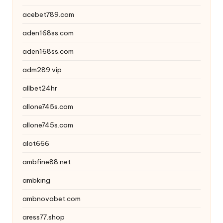
acebet789.com
aden168ss.com
aden168ss.com
adm289.vip
allbet24hr
allone745s.com
allone745s.com
alot666
ambfine88.net
ambking
ambnovabet.com
aress77.shop