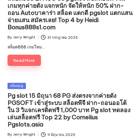
เกมทุกค่ายดัง แจกหนัก จัดให้หนัก 50% ฝาก-
ถอน Autoบาคาร่า สล็อต แตกดี pgslot แตกแสน
จ่ายแสน สมัครเลย! Top 4 by Heidi
Bonus888s1.com
By
Jerry Wright
31 กรกฎาคม 2025
Posted
by
สล็อต888 เกมใหม…
Read More
Posted
สล็อตpg
in
Pg slot 15 มิถุนา 68 PG ส่งตรงจากค่ายดัง
PGSOFT เข้าสู่ระบบ สล็อตพีจี ฝาก-ถอนออโต้
ใน 3 วิแจกเครดิตฟรี 1,000 บาท Pg slot ทดลอง
เล่นสล็อตฟรี Top 22 by Cornelius
Pgslots.asia
By
Jerry Wright
11 มิถุนายน 2025
Posted