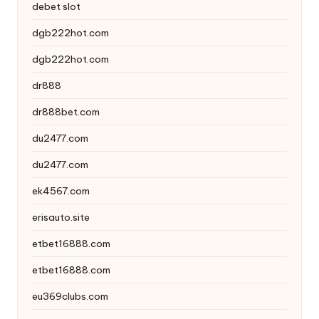
debet slot
dgb222hot.com
dgb222hot.com
dr888
dr888bet.com
du2477.com
du2477.com
ek4567.com
erisauto.site
etbet16888.com
etbet16888.com
eu369clubs.com