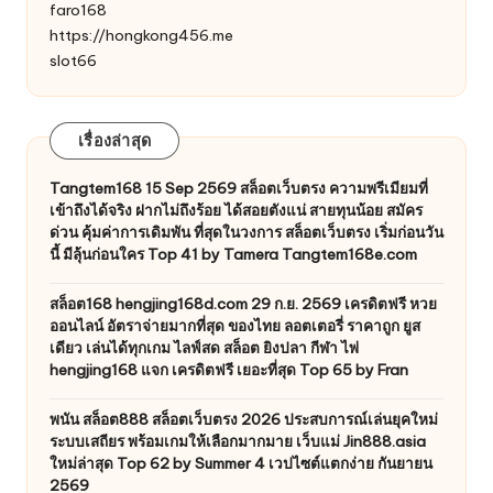
faro168
https://hongkong456.me
slot66
เรื่องล่าสุด
Tangtem168 15 Sep 2569 สล็อตเว็บตรง ความพรีเมียมที่
เข้าถึงได้จริง ฝากไม่ถึงร้อย ได้สอยตังแน่ สายทุนน้อย สมัคร
ด่วน คุ้มค่าการเดิมพัน ที่สุดในวงการ สล็อตเว็บตรง เริ่มก่อนวัน
นี้ มีลุ้นก่อนใคร Top 41 by Tamera Tangtem168e.com
สล็อต168 hengjing168d.com 29 ก.ย. 2569 เครดิตฟรี หวย
ออนไลน์ อัตราจ่ายมากที่สุด ของไทย ลอตเตอรี่ ราคาถูก ยูส
เดียว เล่นได้ทุกเกม ไลฟ์สด สล็อต ยิงปลา กีฬา ไพ่
hengjing168 แจก เครดิตฟรี เยอะที่สุด Top 65 by Fran
พนัน สล็อต888 สล็อตเว็บตรง 2026 ประสบการณ์เล่นยุคใหม่
ระบบเสถียร พร้อมเกมให้เลือกมากมาย เว็บแม่ Jin888.asia
ใหม่ล่าสุด Top 62 by Summer 4 เวปไซต์แตกง่าย กันยายน
2569