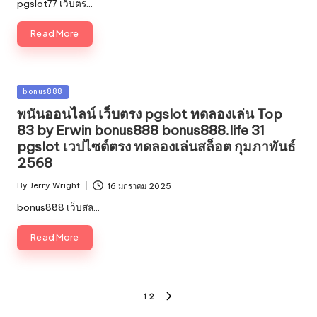
pgslot77 เว็บตร…
Read More
Posted
bonus888
in
พนันออนไลน์ เว็บตรง pgslot ทดลองเล่น Top
83 by Erwin bonus888 bonus888.life 31
pgslot เวปไซต์ตรง ทดลองเล่นสล็อต กุมภาพันธ์
2568
By
Jerry Wright
16 มกราคม 2025
Posted
by
bonus888 เว็บสล…
Read More
Posts
1
2
NEXT
PAGE