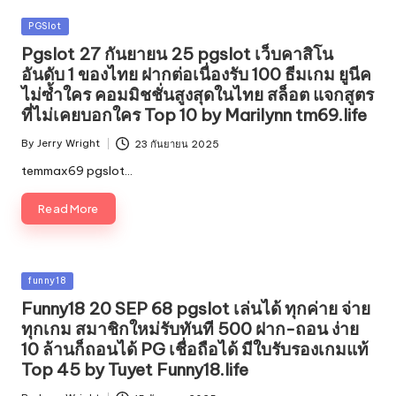
Posted
PGSlot
in
Pgslot 27 กันยายน 25 pgslot เว็บคาสิโน
อันดับ 1 ของไทย ฝากต่อเนื่องรับ 100 ธีมเกม ยูนีค
ไม่ซ้ำใคร คอมมิชชั่นสูงสุดในไทย สล็อต แจกสูตร
ที่ไม่เคยบอกใคร Top 10 by Marilynn tm69.life
By
Jerry Wright
23 กันยายน 2025
Posted
by
temmax69 pgslot…
Read More
Posted
funny18
in
Funny18 20 SEP 68 pgslot เล่นได้ ทุกค่าย จ่าย
ทุกเกม สมาชิกใหม่รับทันที 500 ฝาก-ถอน ง่าย
10 ล้านก็ถอนได้ PG เชื่อถือได้ มีใบรับรองเกมแท้
Top 45 by Tuyet Funny18.life