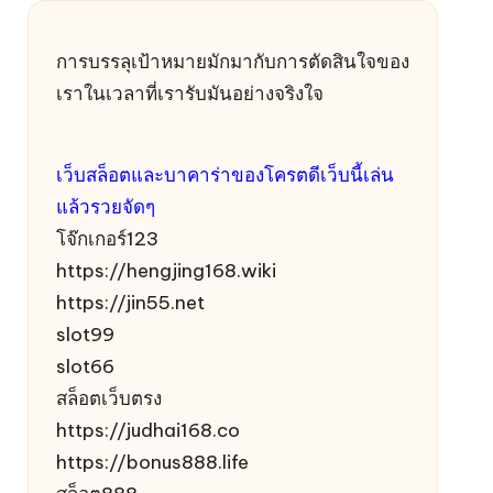
การบรรลุเป้าหมายมักมากับการตัดสินใจของ
เราในเวลาที่เรารับมันอย่างจริงใจ
เว็บสล็อตและบาคาร่าของโครตดีเว็บนี้เล่น
แล้วรวยจัดๆ
โจ๊กเกอร์123
https://hengjing168.wiki
https://jin55.net
slot99
slot66
สล็อตเว็บตรง
https://judhai168.co
https://bonus888.life