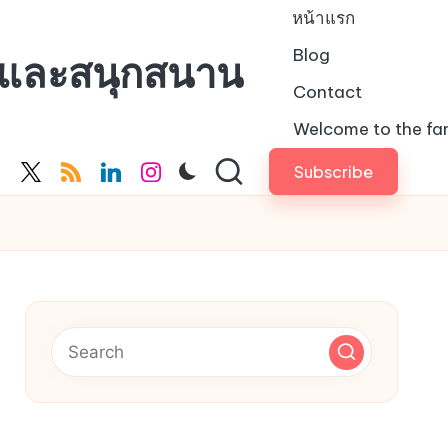
หน้าแรก
Blog
สและสนุกสนาน
Contact
Welcome to the fam
Subscribe
cebook.com
twitter.com
rss.com
linkedin.com
instagram.com