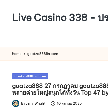
Live Casino 338 - ป
Home
goatza888fin.com
Posted
goatza888fin.com
in
goatza888 27 กรกฎาคม goatza888 เ
หลายค่ายใหญ่สนุกได้ทั้งวัน Top 47 b
By
Jerry Wright
10 ตุลาคม 2025
Posted