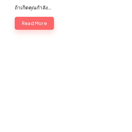
by
ถ้าเกิดคุณกำลัง…
Read More