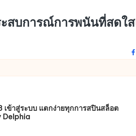
ระสบการณ์การพนันที่สดใ
fa
ข้าสู่ระบบ แตกง่ายทุกการสปินสล็อต
y Delphia