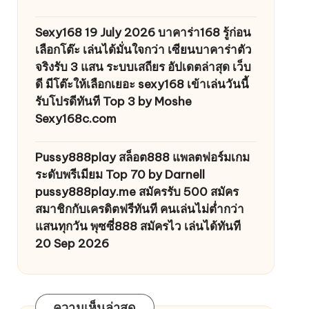
Sexy168 19 July 2026 บาคาร่า168 รู้ก่อน
เลือกโต๊ะ เล่นได้มั่นใจกว่า เซียนบาคาร่าตัว
จริงรับ 3 แสน ระบบเสถียร อัปเดตล่าสุด เว็บ
ดี มีโต๊ะให้เลือกเยอะ sexy168 เข้าเล่นวันนี้
รับโปรดีทันที Top 3 by Moshe
Sexy168c.com
Pussy888play สล็อต888 แพลตฟอร์มเกม
ระดับพรีเมียม Top 70 by Darnell
pussy888play.me สมัครรับ 500 สมัคร
สมาชิกกับเครดิตฟรีทันที คนเล่นไม่ต่ำกว่า
แสนทุกวัน พุซซี่888 สมัครไว เล่นได้ทันที
20 Sep 2026
ความเห็นล่าสุด