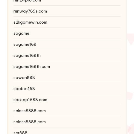
run24pro.com
runway789s.com
s2kgamewin.com
sagame
sagame168
sagame168th
sagame168th.com
sawan888
sbobet168
sbotop1688.com
sclass8888.com
sclass8888.com
scr888