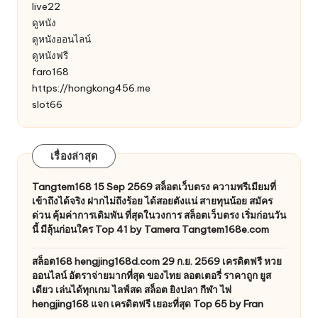
live22
ดูหนัง
ดูหนังออนไลน์
ดูหนังฟรี
faro168
https://hongkong456.me
slot66
เรื่องล่าสุด
Tangtem168 15 Sep 2569 สล็อตเว็บตรง ความพรีเมียมที่
เข้าถึงได้จริง ฝากไม่ถึงร้อย ได้สอยตังแน่ สายทุนน้อย สมัคร
ด่วน คุ้มค่าการเดิมพัน ที่สุดในวงการ สล็อตเว็บตรง เริ่มก่อนวัน
นี้ มีลุ้นก่อนใคร Top 41 by Tamera Tangtem168e.com
สล็อต168 hengjing168d.com 29 ก.ย. 2569 เครดิตฟรี หวย
ออนไลน์ อัตราจ่ายมากที่สุด ของไทย ลอตเตอรี่ ราคาถูก ยูส
เดียว เล่นได้ทุกเกม ไลฟ์สด สล็อต ยิงปลา กีฬา ไพ่
hengjing168 แจก เครดิตฟรี เยอะที่สุด Top 65 by Fran