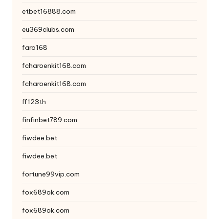
etbet16888.com
eu369clubs.com
faro168
fcharoenkit168.com
fcharoenkit168.com
ff123th
finfinbet789.com
fiwdee.bet
fiwdee.bet
fortune99vip.com
fox689ok.com
fox689ok.com