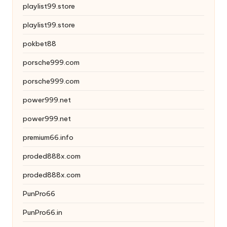
playlist99.store
playlist99.store
pokbet88
porsche999.com
porsche999.com
power999.net
power999.net
premium66.info
proded888x.com
proded888x.com
PunPro66
PunPro66.in