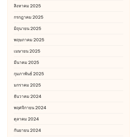
สิงหาคม 2025
กรกฎาคม 2025
มิถุนายน 2025
พฤษภาคม 2025
เมษายน 2025
มีนาคม 2025
กุมภาพันธ์ 2025
มกราคม 2025
ธันวาคม 2024
พฤศจิกายน 2024
ตุลาคม 2024
กันยายน 2024