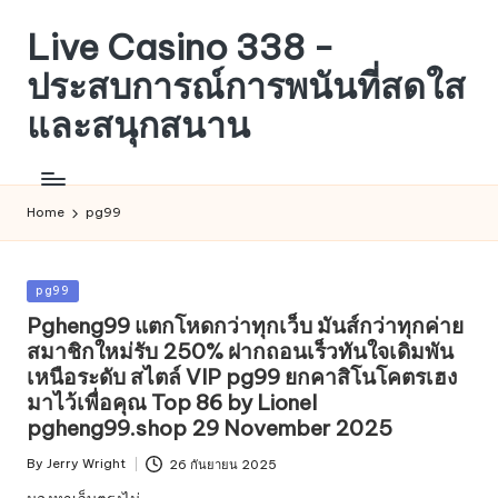
Live Casino 338 -
ประสบการณ์การพนันที่สดใส
และสนุกสนาน
Home
pg99
Posted
pg99
in
Pgheng99 แตกโหดกว่าทุกเว็บ มันส์กว่าทุกค่าย
สมาชิกใหม่รับ 250% ฝากถอนเร็วทันใจเดิมพัน
เหนือระดับ สไตล์ VIP pg99 ยกคาสิโนโคตรเฮง
มาไว้เพื่อคุณ Top 86 by Lionel
pgheng99.shop 29 November 2025
By
Jerry Wright
26 กันยายน 2025
Posted
by