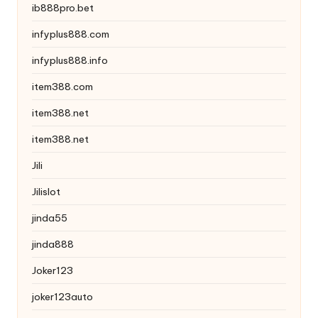
ib888pro.bet
infyplus888.com
infyplus888.info
item388.com
item388.net
item388.net
Jili
Jilislot
jinda55
jinda888
Joker123
joker123auto