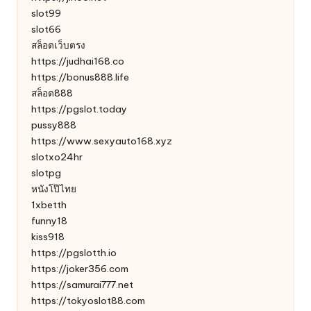
slot99
slot66
สล็อตเว็บตรง
https://judhai168.co
https://bonus888.life
สล็อต888
https://pgslot.today
pussy888
https://www.sexyauto168.xyz
slotxo24hr
slotpg
หนังโป๊ไทย
1xbetth
funny18
kiss918
https://pgslotth.io
https://joker356.com
https://samurai777.net
https://tokyoslot88.com