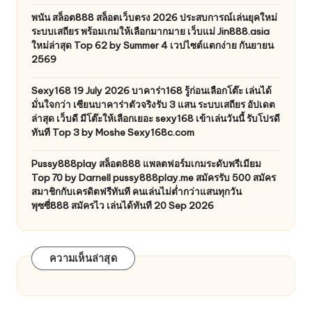
พนัน สล็อต888 สล็อตเว็บตรง 2026 ประสบการณ์เล่นยุคใหม่
ระบบเสถียร พร้อมเกมให้เลือกมากมาย เว็บแม่ Jin888.asia
ใหม่ล่าสุด Top 62 by Summer 4 เวปไซต์แตกง่าย กันยายน
2569
Sexy168 19 July 2026 บาคาร่า168 รู้ก่อนเลือกโต๊ะ เล่นได้
มั่นใจกว่า เซียนบาคาร่าตัวจริงรับ 3 แสน ระบบเสถียร อัปเดต
ล่าสุด เว็บดี มีโต๊ะให้เลือกเยอะ sexy168 เข้าเล่นวันนี้ รับโปรดี
ทันที Top 3 by Moshe Sexy168c.com
Pussy888play สล็อต888 แพลตฟอร์มเกมระดับพรีเมียม
Top 70 by Darnell pussy888play.me สมัครรับ 500 สมัคร
สมาชิกกับเครดิตฟรีทันที คนเล่นไม่ต่ำกว่าแสนทุกวัน
พุซซี่888 สมัครไว เล่นได้ทันที 20 Sep 2026
ความเห็นล่าสุด