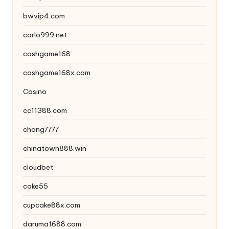
bwvip4.com
carlo999.net
cashgame168
cashgame168x.com
Casino
cc11388.com
chang7777
chinatown888.win
cloudbet
coke55
cupcake88x.com
daruma1688.com