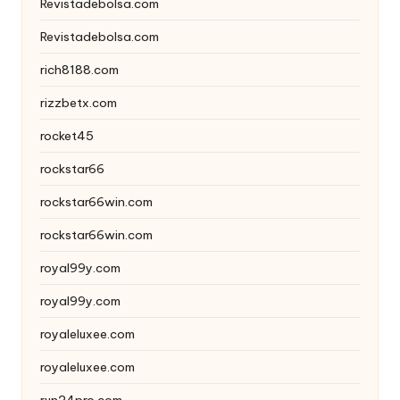
Revistadebolsa.com
Revistadebolsa.com
rich8188.com
rizzbetx.com
rocket45
rockstar66
rockstar66win.com
rockstar66win.com
royal99y.com
royal99y.com
royaleluxee.com
royaleluxee.com