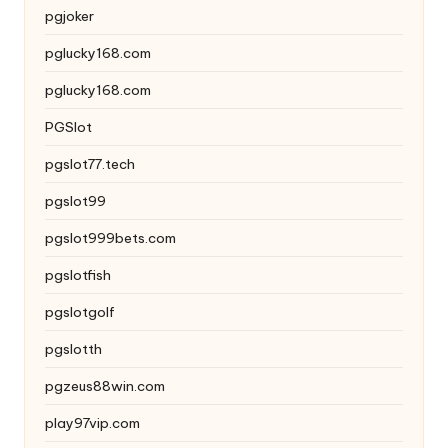
pgjoker
pglucky168.com
pglucky168.com
PGSlot
pgslot77.tech
pgslot99
pgslot999bets.com
pgslotfish
pgslotgolf
pgslotth
pgzeus88win.com
play97vip.com