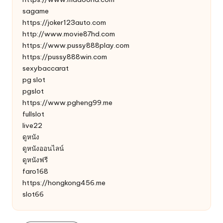
sagame
https://joker123auto.com
http://www.movie87hd.com
https://www.pussy888play.com
https://pussy888win.com
sexybaccarat
pg slot
pgslot
https://www.pgheng99.me
fullslot
live22
ดูหนัง
ดูหนังออนไลน์
ดูหนังฟรี
faro168
https://hongkong456.me
slot66