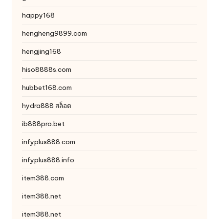
happy168
hengheng9899.com
hengjing168
hiso8888s.com
hubbet168.com
hydra888 สล็อต
ib888pro.bet
infyplus888.com
infyplus888.info
item388.com
item388.net
item388.net