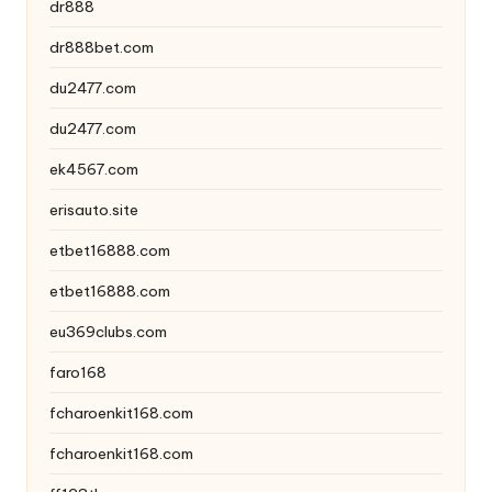
dr888
dr888bet.com
du2477.com
du2477.com
ek4567.com
erisauto.site
etbet16888.com
etbet16888.com
eu369clubs.com
faro168
fcharoenkit168.com
fcharoenkit168.com