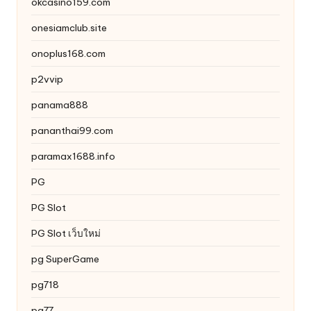
okcasino159.com
onesiamclub.site
onoplus168.com
p2vvip
panama888
pananthai99.com
paramax1688.info
PG
PG Slot
PG Slot เว็บใหม่
pg SuperGame
pg718
pg77