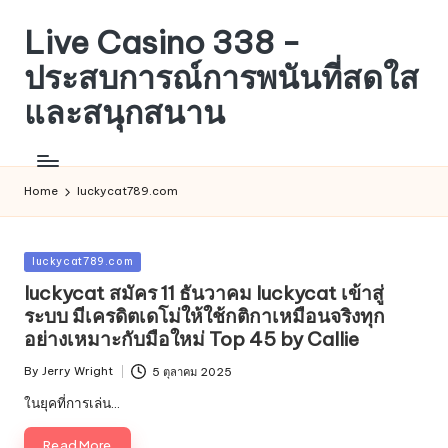
Live Casino 338 -
ประสบการณ์การพนันที่สดใส
และสนุกสนาน
Home
luckycat789.com
Posted
luckycat789.com
in
luckycat สมัคร 11 ธันวาคม luckycat เข้าสู่
ระบบ มีเครดิตเดโม่ให้ใช้กติกาเหมือนจริงทุก
อย่างเหมาะกับมือใหม่ Top 45 by Callie
By
Jerry Wright
5 ตุลาคม 2025
Posted
by
ในยุคที่การเล่น…
Read More