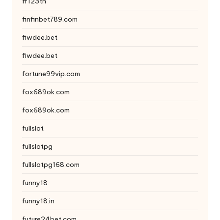
ff123th
finfinbet789.com
fiwdee.bet
fiwdee.bet
fortune99vip.com
fox689ok.com
fox689ok.com
fullslot
fullslotpg
fullslotpg168.com
funny18
funny18.in
future24bet.com