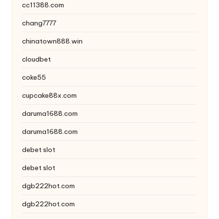
cc11388.com
chang7777
chinatown888.win
cloudbet
coke55
cupcake88x.com
daruma1688.com
daruma1688.com
debet slot
debet slot
dgb222hot.com
dgb222hot.com