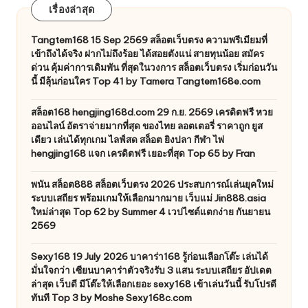
เรื่องล่าสุด
Tangtem168 15 Sep 2569 สล็อตเว็บตรง ความพรีเมียมที่
เข้าถึงได้จริง ฝากไม่ถึงร้อย ได้สอยตังแน่ สายทุนน้อย สมัคร
ด่วน คุ้มค่าการเดิมพัน ที่สุดในวงการ สล็อตเว็บตรง เริ่มก่อนวัน
นี้ มีลุ้นก่อนใคร Top 41 by Tamera Tangtem168e.com
สล็อต168 hengjing168d.com 29 ก.ย. 2569 เครดิตฟรี หวย
ออนไลน์ อัตราจ่ายมากที่สุด ของไทย ลอตเตอรี่ ราคาถูก ยูส
เดียว เล่นได้ทุกเกม ไลฟ์สด สล็อต ยิงปลา กีฬา ไพ่
hengjing168 แจก เครดิตฟรี เยอะที่สุด Top 65 by Fran
พนัน สล็อต888 สล็อตเว็บตรง 2026 ประสบการณ์เล่นยุคใหม่
ระบบเสถียร พร้อมเกมให้เลือกมากมาย เว็บแม่ Jin888.asia
ใหม่ล่าสุด Top 62 by Summer 4 เวปไซต์แตกง่าย กันยายน
2569
Sexy168 19 July 2026 บาคาร่า168 รู้ก่อนเลือกโต๊ะ เล่นได้
มั่นใจกว่า เซียนบาคาร่าตัวจริงรับ 3 แสน ระบบเสถียร อัปเดต
ล่าสุด เว็บดี มีโต๊ะให้เลือกเยอะ sexy168 เข้าเล่นวันนี้ รับโปรดี
ทันที Top 3 by Moshe Sexy168c.com