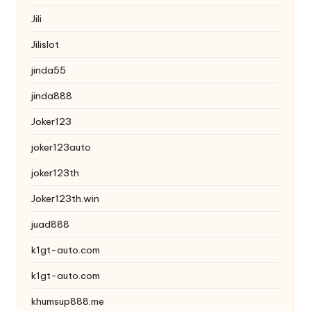
Jili
Jilislot
jinda55
jinda888
Joker123
joker123auto
joker123th
Joker123th.win
juad888
k1gt-auto.com
k1gt-auto.com
khumsup888.me