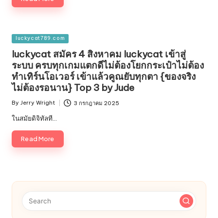
Posted
luckycat789.com
in
luckycat สมัคร 4 สิงหาคม luckycat เข้าสู่
ระบบ ครบทุกเกมแตกดีไม่ต้องโยกกระเป๋าไม่ต้อง
ทำเทิร์นโอเวอร์ เข้าแล้วคูณยับทุกตา {ของจริง
ไม่ต้องรอนาน} Top 3 by Jude
By
Jerry Wright
3 กรกฎาคม 2025
Posted
by
ในสมัยดิจิทัลที…
Read More