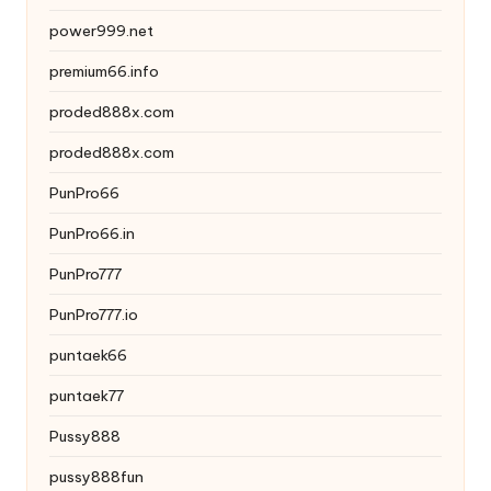
power999.net
premium66.info
proded888x.com
proded888x.com
PunPro66
PunPro66.in
PunPro777
PunPro777.io
puntaek66
puntaek77
Pussy888
pussy888fun