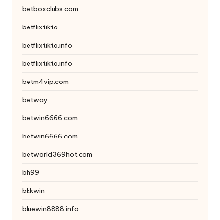
betboxclubs.com
betflixtikto
betflixtikto.info
betflixtikto.info
betm4vip.com
betway
betwin6666.com
betwin6666.com
betworld369hot.com
bh99
bkkwin
bluewin8888.info