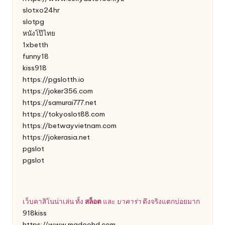
slotxo24hr
slotpg
หนังโป๊ไทย
1xbetth
funny18
kiss918
https://pgslotth.io
https://joker356.com
https://samurai777.net
https://tokyoslot88.com
https://betwayvietnam.com
https://jokerasia.net
pgslot
pgslot
เว็บคาสิโนน่าเล่น ทั้ง
สล็อต
และ
บาคาร่า
ตึงจริงแตกบ่อยมาก
918kiss
https://www.madoohd.com