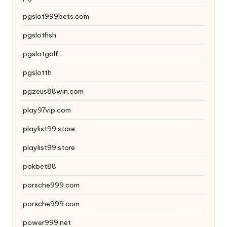
pgslot999bets.com
pgslotfish
pgslotgolf
pgslotth
pgzeus88win.com
play97vip.com
playlist99.store
playlist99.store
pokbet88
porsche999.com
porsche999.com
power999.net