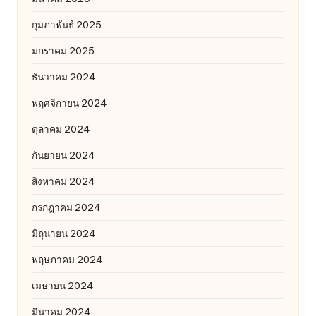
กุมภาพันธ์ 2025
มกราคม 2025
ธันวาคม 2024
พฤศจิกายน 2024
ตุลาคม 2024
กันยายน 2024
สิงหาคม 2024
กรกฎาคม 2024
มิถุนายน 2024
พฤษภาคม 2024
เมษายน 2024
มีนาคม 2024