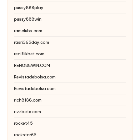
pussy888play
pussy888win
ramclubx.com
rasri365day.com
realflikbet.com
RENO88WIN.COM
Revistadebolsa.com
Revistadebolsa.com
rich8188.com
rizzbetx.com
rocket45
rockstar66