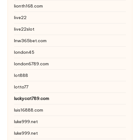
lionth168.com
live22
live22slot
lnw365bet.com
london45
london6789.com
lot888
lotto77
luckycat789.com
luis16888.com
luke999.net
luke999.net