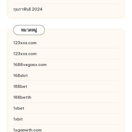
กุมภาพันธ์ 2024
หมวดหมู่
123xos.com
123xos.com
1688vegasx.com
168slot
188bet
188betth
1xbet
1xbit
1xgameth.com