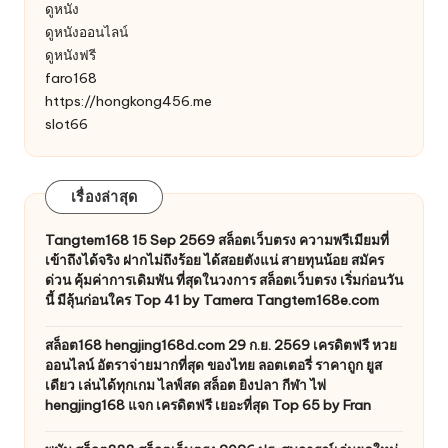
ดูหนัง
ดูหนังออนไลน์
ดูหนังฟรี
faro168
https://hongkong456.me
slot66
เรื่องล่าสุด
Tangtem168 15 Sep 2569 สล็อตเว็บตรง ความพรีเมียมที่
เข้าถึงได้จริง ฝากไม่ถึงร้อย ได้สอยตังแน่ สายทุนน้อย สมัคร
ด่วน คุ้มค่าการเดิมพัน ที่สุดในวงการ สล็อตเว็บตรง เริ่มก่อนวัน
นี้ มีลุ้นก่อนใคร Top 41 by Tamera Tangtem168e.com
สล็อต168 hengjing168d.com 29 ก.ย. 2569 เครดิตฟรี หวย
ออนไลน์ อัตราจ่ายมากที่สุด ของไทย ลอตเตอรี่ ราคาถูก ยูส
เดียว เล่นได้ทุกเกม ไลฟ์สด สล็อต ยิงปลา กีฬา ไพ่
hengjing168 แจก เครดิตฟรี เยอะที่สุด Top 65 by Fran