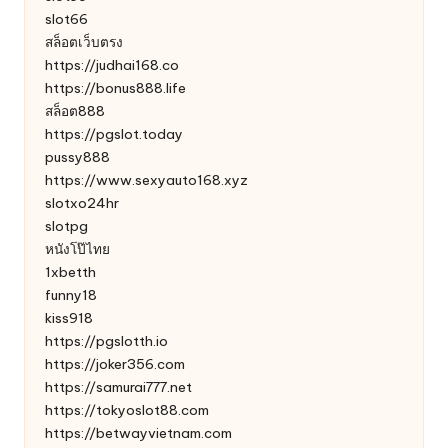
slot66
สล็อตเว็บตรง
https://judhai168.co
https://bonus888.life
สล็อต888
https://pgslot.today
pussy888
https://www.sexyauto168.xyz
slotxo24hr
slotpg
หนังโป๊ไทย
1xbetth
funny18
kiss918
https://pgslotth.io
https://joker356.com
https://samurai777.net
https://tokyoslot88.com
https://betwayvietnam.com