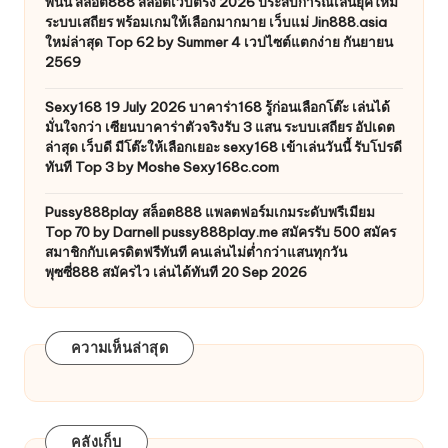
พนัน สล็อต888 สล็อตเว็บตรง 2026 ประสบการณ์เล่นยุคใหม่
ระบบเสถียร พร้อมเกมให้เลือกมากมาย เว็บแม่ Jin888.asia
ใหม่ล่าสุด Top 62 by Summer 4 เวปไซต์แตกง่าย กันยายน
2569
Sexy168 19 July 2026 บาคาร่า168 รู้ก่อนเลือกโต๊ะ เล่นได้
มั่นใจกว่า เซียนบาคาร่าตัวจริงรับ 3 แสน ระบบเสถียร อัปเดต
ล่าสุด เว็บดี มีโต๊ะให้เลือกเยอะ sexy168 เข้าเล่นวันนี้ รับโปรดี
ทันที Top 3 by Moshe Sexy168c.com
Pussy888play สล็อต888 แพลตฟอร์มเกมระดับพรีเมียม
Top 70 by Darnell pussy888play.me สมัครรับ 500 สมัคร
สมาชิกกับเครดิตฟรีทันที คนเล่นไม่ต่ำกว่าแสนทุกวัน
พุซซี่888 สมัครไว เล่นได้ทันที 20 Sep 2026
ความเห็นล่าสุด
คลังเก็บ