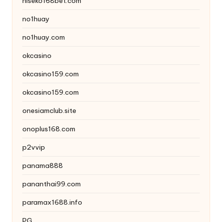
niseko168bet.com
no1huay
no1huay.com
okcasino
okcasino159.com
okcasino159.com
onesiamclub.site
onoplus168.com
p2vvip
panama888
pananthai99.com
paramax1688.info
PG