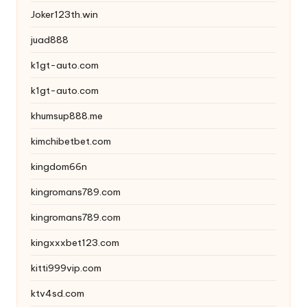
Joker123th.win
juad888
k1gt-auto.com
k1gt-auto.com
khumsup888.me
kimchibetbet.com
kingdom66n
kingromans789.com
kingromans789.com
kingxxxbet123.com
kitti999vip.com
ktv4sd.com