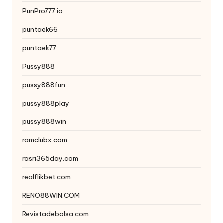
PunPro777.io
puntaek66
puntaek77
Pussy888
pussy888fun
pussy888play
pussy888win
ramclubx.com
rasri365day.com
realflikbet.com
RENO88WIN.COM
Revistadebolsa.com