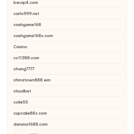
bwvip4.com
carlo999.net
cashgame168
cashgame168x.com
Casino
cc11388.com
chang7777
chinatown888.win
cloudbet
coke55
cupcake88x.com
daruma1688.com