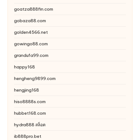
goatza888fin.com
gobaza88.com
golden4566.net
gowingo88.com
grandufa99.com
happy168
hengheng9899.com
hengjing168
hiso8888s.com
hubbet168.com
hydra888 สล็อต
ib888pro.bet