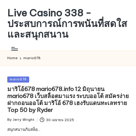
Live Casino 338 -
ประสบการณ์การพนันที่สดใส
และสนุกสนาน
Home
mario678
Posted
mario678
in
มาริโอ้678 mario678.info 12 มิถุนายน
mario678 เว็บสล็อตมาแรง ระบบออโต้ สมัครง่าย
ฝากถอนออโต้ มาริโอ้ 678 เฮงรับแดนทะเลทราย
Top 50 by Ryder
By
Jerry Wright
30 เมษายน 2025
Posted
by
สนุกสนานกับสล็อ…