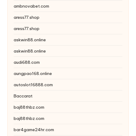
ambnovabet.com
aress77.shop
aress77.shop
askwin88.online
askwin88.online
audi688.com
aungpao168.online
autoslot16888.com
Baccarat
baj88thbz.com
baj88thbz.com
bar4game24hr.com