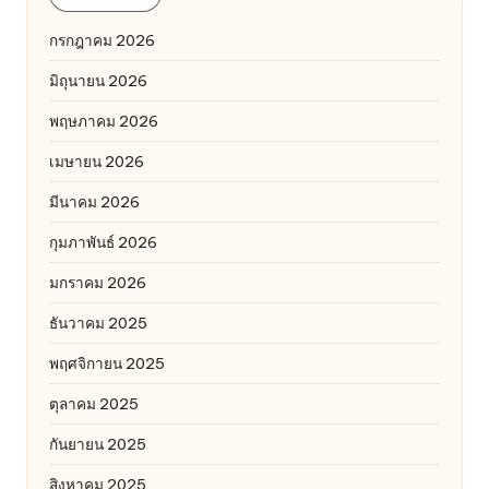
กรกฎาคม 2026
มิถุนายน 2026
พฤษภาคม 2026
เมษายน 2026
มีนาคม 2026
กุมภาพันธ์ 2026
มกราคม 2026
ธันวาคม 2025
พฤศจิกายน 2025
ตุลาคม 2025
กันยายน 2025
สิงหาคม 2025