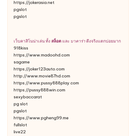
https://jokerasia.net
pgslot
pgslot
เว็บคาสิโนน่าเล่น ทั้ง
สล็อต
และ
บาคาร่า
ตึงจริงแตกบ่อยมาก
918kiss
https://www.madoohd.com
sagame
https://joker123auto.com
http://www.movie87hd.com
https://www.pussy888play.com
https://pussy888win.com
sexybaccarat
pg slot
pgslot
https://www.pgheng99.me
fullslot
live22