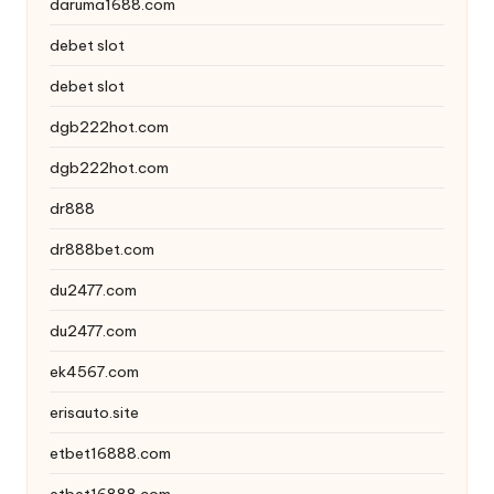
daruma1688.com
debet slot
debet slot
dgb222hot.com
dgb222hot.com
dr888
dr888bet.com
du2477.com
du2477.com
ek4567.com
erisauto.site
etbet16888.com