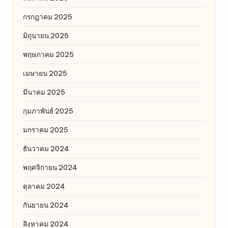
กรกฎาคม 2025
มิถุนายน 2025
พฤษภาคม 2025
เมษายน 2025
มีนาคม 2025
กุมภาพันธ์ 2025
มกราคม 2025
ธันวาคม 2024
พฤศจิกายน 2024
ตุลาคม 2024
กันยายน 2024
สิงหาคม 2024