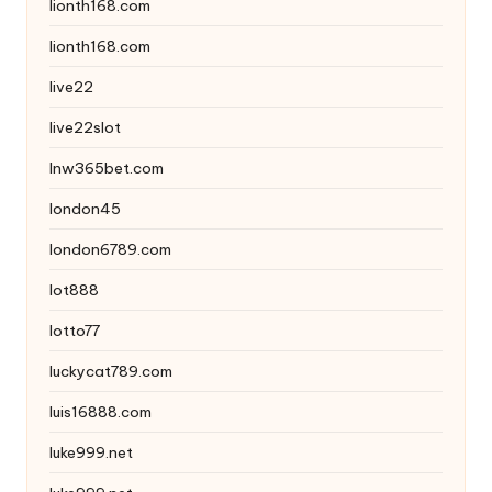
lionth168.com
lionth168.com
live22
live22slot
lnw365bet.com
london45
london6789.com
lot888
lotto77
luckycat789.com
luis16888.com
luke999.net