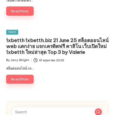
1xbet เครดิตฟรี…
Read More
Posted
1xbet
in
1xbetth 1xbetth.biz 21 June 25 สล็อตออนไลน์
web แตกง่าย แจกเครดิตฟรี คาสิโน เว็บเปิดใหม่
1xbetth ใหม่ล่าสุด Top 3 by Valerie
By
Jerry Wright
15 พฤษภาคม 2025
Posted
by
สล็อตออนไลน์ เล…
Read More