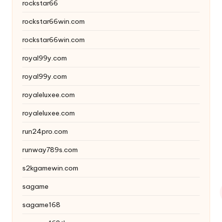
rockstar66
rockstar66win.com
rockstar66win.com
royal99y.com
royal99y.com
royaleluxee.com
royaleluxee.com
run24pro.com
runway789s.com
s2kgamewin.com
sagame
sagame168