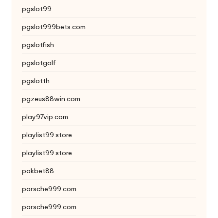
pgslot99
pgslot999bets.com
pgslotfish
pgslotgolf
pgslotth
pgzeus88win.com
play97vip.com
playlist99.store
playlist99.store
pokbet88
porsche999.com
porsche999.com