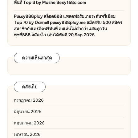
ทันที Top 3 by Moshe Sexy168c.com
Pussy888play สล็อต888 แพลตฟอร์มเกมระดับพรีเมียม
Top 70 by Darnell pussy888play.me สมัครรับ 500 สมัคร
สมาชิกกับเครดิตฟรีทันที คนเล่นไม่ต่ำกว่าแสนทุกวัน
พุซซี่888 สมัครไว เล่นได้ทันที 20 Sep 2026
ความเห็นล่าสุด
คลังเก็บ
กรกฎาคม 2026
มิถุนายน 2026
พฤษภาคม 2026
เมษายน 2026