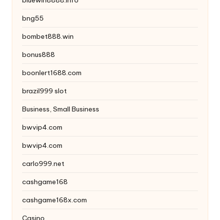
bluewin8888.info
bng55
bombet888.win
bonus888
boonlert1688.com
brazil999 slot
Business, Small Business
bwvip4.com
bwvip4.com
carlo999.net
cashgame168
cashgame168x.com
Casino