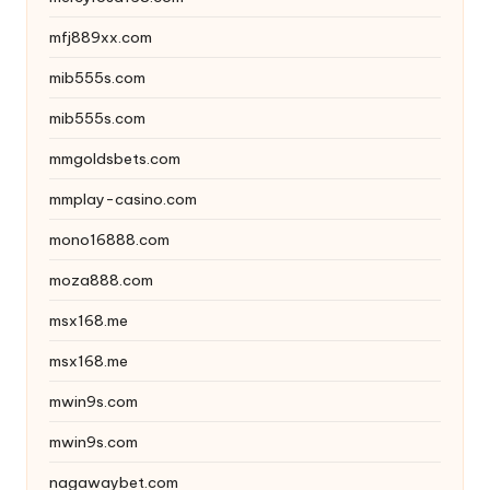
mfj889xx.com
mib555s.com
mib555s.com
mmgoldsbets.com
mmplay-casino.com
mono16888.com
moza888.com
msx168.me
msx168.me
mwin9s.com
mwin9s.com
nagawaybet.com