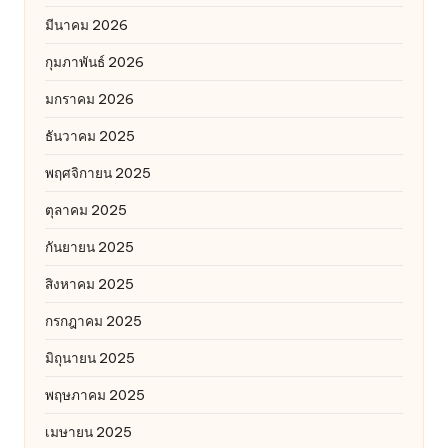
มีนาคม 2026
กุมภาพันธ์ 2026
มกราคม 2026
ธันวาคม 2025
พฤศจิกายน 2025
ตุลาคม 2025
กันยายน 2025
สิงหาคม 2025
กรกฎาคม 2025
มิถุนายน 2025
พฤษภาคม 2025
เมษายน 2025