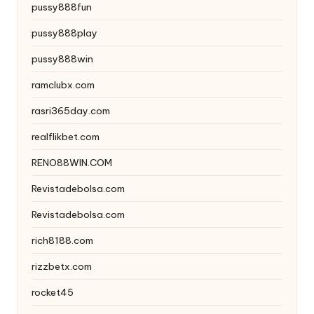
pussy888fun
pussy888play
pussy888win
ramclubx.com
rasri365day.com
realflikbet.com
RENO88WIN.COM
Revistadebolsa.com
Revistadebolsa.com
rich8188.com
rizzbetx.com
rocket45