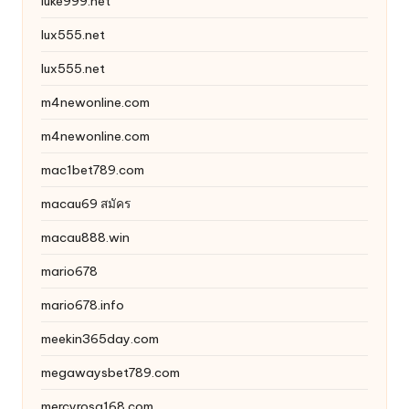
luke999.net
lux555.net
lux555.net
m4newonline.com
m4newonline.com
mac1bet789.com
macau69 สมัคร
macau888.win
mario678
mario678.info
meekin365day.com
megawaysbet789.com
mercyrosa168.com