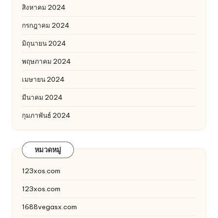
สิงหาคม 2024
กรกฎาคม 2024
มิถุนายน 2024
พฤษภาคม 2024
เมษายน 2024
มีนาคม 2024
กุมภาพันธ์ 2024
หมวดหมู่
123xos.com
123xos.com
1688vegasx.com