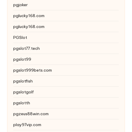
pgjoker
pglucky168.com
pglucky168.com
PGSlot
pgslot77.tech
pgslot99
pgslot999bets.com
pgslotfish
pgslotgolf
pgslotth
pgzeus88win.com
play97vip.com