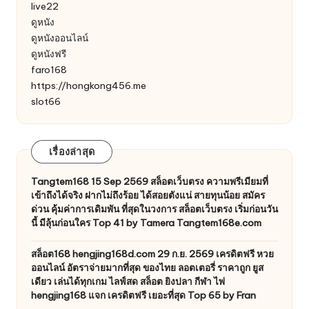
live22
ดูหนัง
ดูหนังออนไลน์
ดูหนังฟรี
faro168
https://hongkong456.me
slot66
เรื่องล่าสุด
Tangtem168 15 Sep 2569 สล็อตเว็บตรง ความพรีเมียมที่
เข้าถึงได้จริง ฝากไม่ถึงร้อย ได้สอยตังแน่ สายทุนน้อย สมัคร
ด่วน คุ้มค่าการเดิมพัน ที่สุดในวงการ สล็อตเว็บตรง เริ่มก่อนวัน
นี้ มีลุ้นก่อนใคร Top 41 by Tamera Tangtem168e.com
สล็อต168 hengjing168d.com 29 ก.ย. 2569 เครดิตฟรี หวย
ออนไลน์ อัตราจ่ายมากที่สุด ของไทย ลอตเตอรี่ ราคาถูก ยูส
เดียว เล่นได้ทุกเกม ไลฟ์สด สล็อต ยิงปลา กีฬา ไพ่
hengjing168 แจก เครดิตฟรี เยอะที่สุด Top 65 by Fran