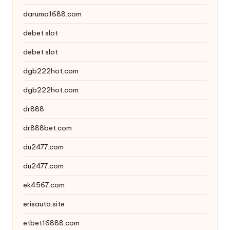
daruma1688.com
debet slot
debet slot
dgb222hot.com
dgb222hot.com
dr888
dr888bet.com
du2477.com
du2477.com
ek4567.com
erisauto.site
etbet16888.com