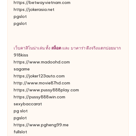
https://betwayvietnam.com
https://jokerasia.net
pgslot
pgslot
เว็บคาสิโนน่าเล่น ทั้ง
สล็อต
และ
บาคาร่า
ตึงจริงแตกบ่อยมาก
918kiss
https://www.madoohd.com
sagame
https://joker123auto.com
http://www.movie87hd.com
https://www.pussy888play.com
https://pussy888win.com
sexybaccarat
pg slot
pgslot
https://www.pgheng99.me
fullslot