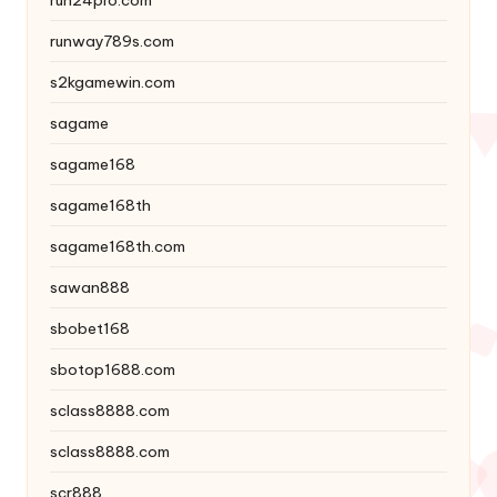
run24pro.com
runway789s.com
s2kgamewin.com
sagame
sagame168
sagame168th
sagame168th.com
sawan888
sbobet168
sbotop1688.com
sclass8888.com
sclass8888.com
scr888