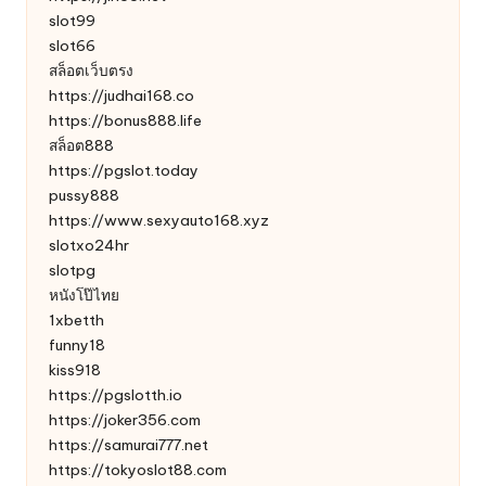
slot99
slot66
สล็อตเว็บตรง
https://judhai168.co
https://bonus888.life
สล็อต888
https://pgslot.today
pussy888
https://www.sexyauto168.xyz
slotxo24hr
slotpg
หนังโป๊ไทย
1xbetth
funny18
kiss918
https://pgslotth.io
https://joker356.com
https://samurai777.net
https://tokyoslot88.com