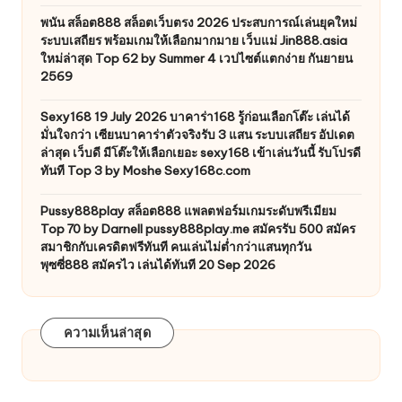
พนัน สล็อต888 สล็อตเว็บตรง 2026 ประสบการณ์เล่นยุคใหม่
ระบบเสถียร พร้อมเกมให้เลือกมากมาย เว็บแม่ Jin888.asia
ใหม่ล่าสุด Top 62 by Summer 4 เวปไซต์แตกง่าย กันยายน
2569
Sexy168 19 July 2026 บาคาร่า168 รู้ก่อนเลือกโต๊ะ เล่นได้
มั่นใจกว่า เซียนบาคาร่าตัวจริงรับ 3 แสน ระบบเสถียร อัปเดต
ล่าสุด เว็บดี มีโต๊ะให้เลือกเยอะ sexy168 เข้าเล่นวันนี้ รับโปรดี
ทันที Top 3 by Moshe Sexy168c.com
Pussy888play สล็อต888 แพลตฟอร์มเกมระดับพรีเมียม
Top 70 by Darnell pussy888play.me สมัครรับ 500 สมัคร
สมาชิกกับเครดิตฟรีทันที คนเล่นไม่ต่ำกว่าแสนทุกวัน
พุซซี่888 สมัครไว เล่นได้ทันที 20 Sep 2026
ความเห็นล่าสุด