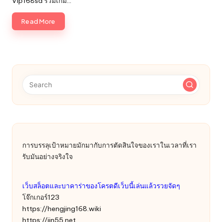
Vip168sa รวมเกม…
Read More
การบรรลุเป้าหมายมักมากับการตัดสินใจของเราในเวลาที่เรา
รับมันอย่างจริงใจ
เว็บสล็อตและบาคาร่าของโครตดีเว็บนี้เล่นแล้วรวยจัดๆ
โจ๊กเกอร์123
https://hengjing168.wiki
https://jin55.net