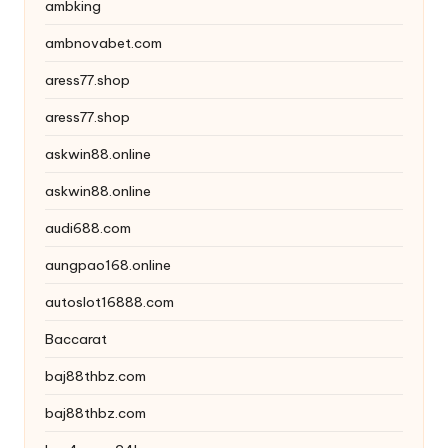
ambking
ambnovabet.com
aress77.shop
aress77.shop
askwin88.online
askwin88.online
audi688.com
aungpao168.online
autoslot16888.com
Baccarat
baj88thbz.com
baj88thbz.com