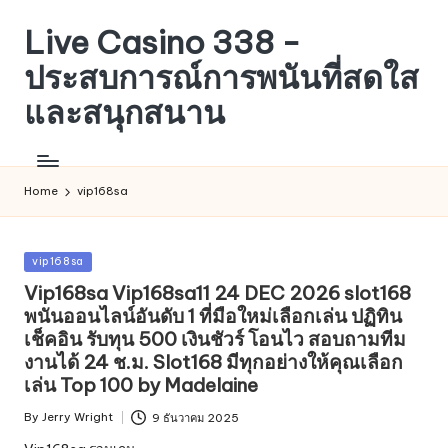
Live Casino 338 -
ประสบการณ์การพนันที่สดใส
และสนุกสนาน
Home
vip168sa
Posted
vip168sa
in
Vip168sa Vip168sa11 24 DEC 2026 slot168
พนันออนไลน์อันดับ 1 ที่มือใหม่เลือกเล่น ปฏิทิน
เช็คอิน รับทุน 500 เงินชัวร์ โอนไว สอบถามทีม
งานได้ 24 ช.ม. Slot168 มีทุกอย่างให้คุณเลือก
เล่น Top 100 by Madelaine
By
Jerry Wright
9 ธันวาคม 2025
Posted
by