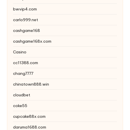
bwvip4.com
carlo999.net
cashgame168
cashgame168x.com
Casino
cc11388.com
chang7777
chinatown888.win
cloudbet
coke55
cupcake88x.com
daruma1688.com