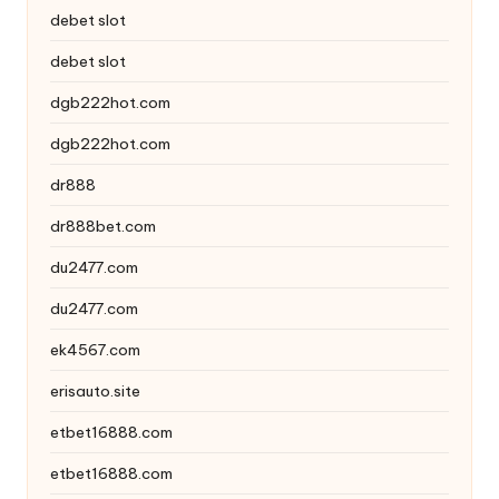
debet slot
debet slot
dgb222hot.com
dgb222hot.com
dr888
dr888bet.com
du2477.com
du2477.com
ek4567.com
erisauto.site
etbet16888.com
etbet16888.com