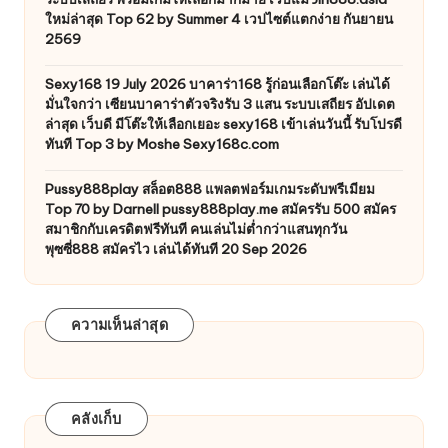
ใหม่ล่าสุด Top 62 by Summer 4 เวปไซต์แตกง่าย กันยายน
2569
Sexy168 19 July 2026 บาคาร่า168 รู้ก่อนเลือกโต๊ะ เล่นได้
มั่นใจกว่า เซียนบาคาร่าตัวจริงรับ 3 แสน ระบบเสถียร อัปเดต
ล่าสุด เว็บดี มีโต๊ะให้เลือกเยอะ sexy168 เข้าเล่นวันนี้ รับโปรดี
ทันที Top 3 by Moshe Sexy168c.com
Pussy888play สล็อต888 แพลตฟอร์มเกมระดับพรีเมียม
Top 70 by Darnell pussy888play.me สมัครรับ 500 สมัคร
สมาชิกกับเครดิตฟรีทันที คนเล่นไม่ต่ำกว่าแสนทุกวัน
พุซซี่888 สมัครไว เล่นได้ทันที 20 Sep 2026
ความเห็นล่าสุด
คลังเก็บ