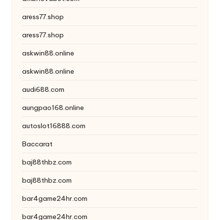
aress77.shop
aress77.shop
askwin88.online
askwin88.online
audi688.com
aungpao168.online
autoslot16888.com
Baccarat
baj88thbz.com
baj88thbz.com
bar4game24hr.com
bar4game24hr.com