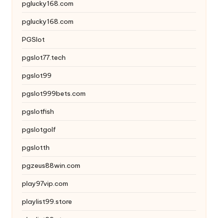
pglucky168.com
pglucky168.com
PGSlot
pgslot77.tech
pgslot99
pgslot999bets.com
pgslotfish
pgslotgolf
pgslotth
pgzeus88win.com
play97vip.com
playlist99.store