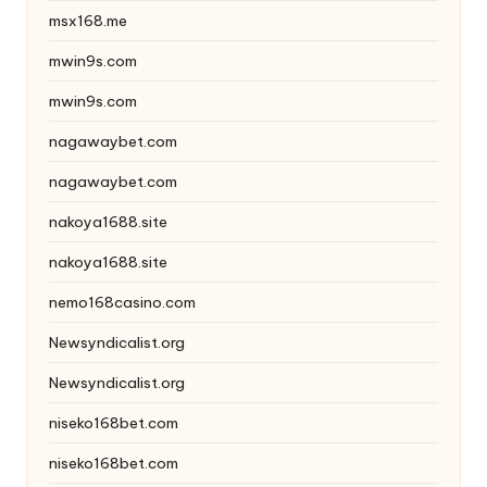
msx168.me
mwin9s.com
mwin9s.com
nagawaybet.com
nagawaybet.com
nakoya1688.site
nakoya1688.site
nemo168casino.com
Newsyndicalist.org
Newsyndicalist.org
niseko168bet.com
niseko168bet.com