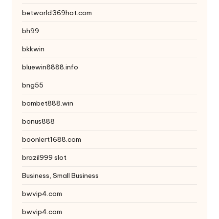
betworld369hot.com
bh99
bkkwin
bluewin8888.info
bng55
bombet888.win
bonus888
boonlert1688.com
brazil999 slot
Business, Small Business
bwvip4.com
bwvip4.com