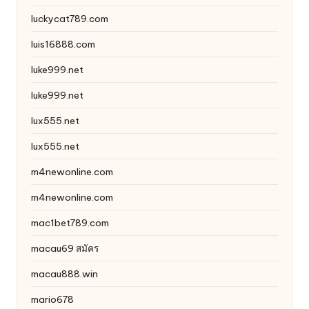
luckycat789.com
luis16888.com
luke999.net
luke999.net
lux555.net
lux555.net
m4newonline.com
m4newonline.com
mac1bet789.com
macau69 สมัคร
macau888.win
mario678