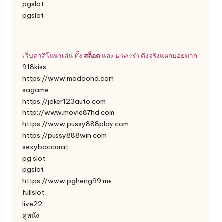
pgslot
pgslot
เว็บคาสิโนน่าเล่น ทั้ง
สล็อต
และ
บาคาร่า
ตึงจริงแตกบ่อยมาก
918kiss
https://www.madoohd.com
sagame
https://joker123auto.com
http://www.movie87hd.com
https://www.pussy888play.com
https://pussy888win.com
sexybaccarat
pg slot
pgslot
https://www.pgheng99.me
fullslot
live22
ดูหนัง