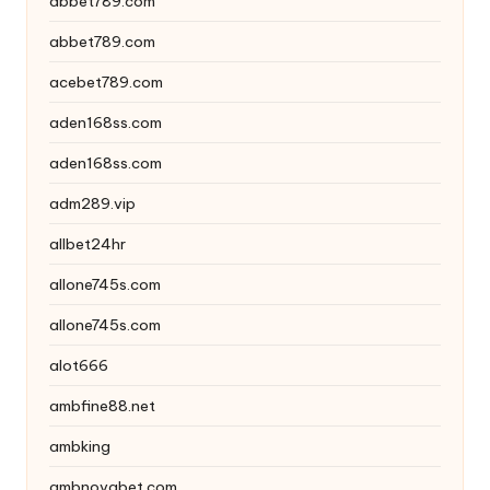
abbet789.com
abbet789.com
acebet789.com
aden168ss.com
aden168ss.com
adm289.vip
allbet24hr
allone745s.com
allone745s.com
alot666
ambfine88.net
ambking
ambnovabet.com