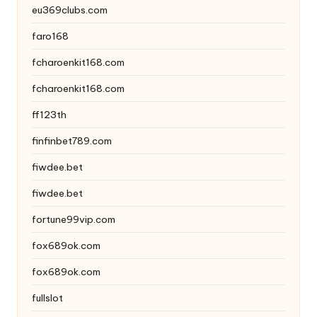
eu369clubs.com
faro168
fcharoenkit168.com
fcharoenkit168.com
ff123th
finfinbet789.com
fiwdee.bet
fiwdee.bet
fortune99vip.com
fox689ok.com
fox689ok.com
fullslot