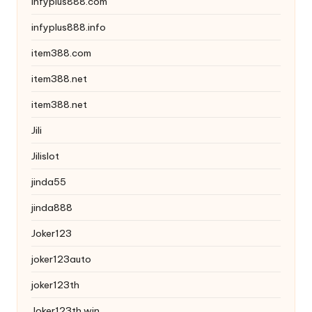
infyplus888.com
infyplus888.info
item388.com
item388.net
item388.net
Jili
Jilislot
jinda55
jinda888
Joker123
joker123auto
joker123th
Joker123th.win