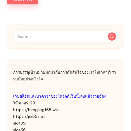
การบรรลุเป้าหมายมักมากับการตัดสินใจของเราในเวลาที่เรา
รับมันอย่างจริงใจ
เว็บสล็อตและบาคาร่าของโครตดีเว็บนี้เล่นแล้วรวยจัดๆ
โจ๊กเกอร์123
https://hengjing168.wiki
https://jin55.net
slot99
slot66