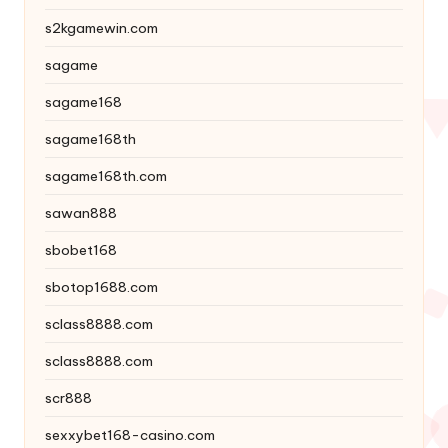
s2kgamewin.com
sagame
sagame168
sagame168th
sagame168th.com
sawan888
sbobet168
sbotop1688.com
sclass8888.com
sclass8888.com
scr888
sexxybet168-casino.com