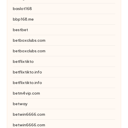
baslot168
bbp168.me
bestbet
betboxclubs.com
betboxclubs.com
betflixtikto
betflixtikto.info
betflixtikto.info
betm4vip.com
betway
betwin6666.com
betwin6666.com