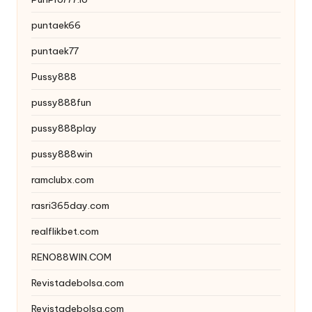
puntaek66
puntaek77
Pussy888
pussy888fun
pussy888play
pussy888win
ramclubx.com
rasri365day.com
realflikbet.com
RENO88WIN.COM
Revistadebolsa.com
Revistadebolsa.com