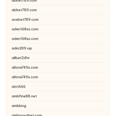
abbet789.com
abbet789.com
acebet789.com
aden168ss.com
aden168ss.com
adm289.vip
allbet24hr
allone745s.com
allone745s.com
alot666
ambfine88.net
ambking
ambnovabet.com