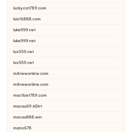
luckycat789.com
luis16888.com
luke999.net
luke999.net
lux555.net
lux555.net
m4newonline.com
m4newonline.com
mac1bet789.com
macau69 สมัคร
macau888.win
mario678