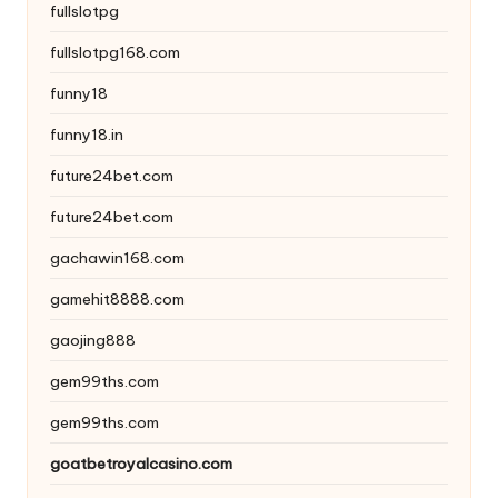
fullslotpg
fullslotpg168.com
funny18
funny18.in
future24bet.com
future24bet.com
gachawin168.com
gamehit8888.com
gaojing888
gem99ths.com
gem99ths.com
goatbetroyalcasino.com