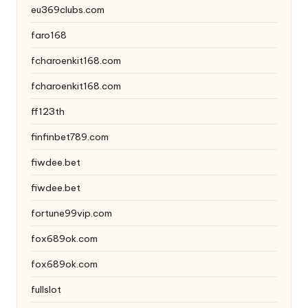
eu369clubs.com
faro168
fcharoenkit168.com
fcharoenkit168.com
ff123th
finfinbet789.com
fiwdee.bet
fiwdee.bet
fortune99vip.com
fox689ok.com
fox689ok.com
fullslot