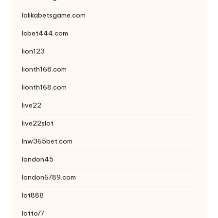
lalikabetsgame.com
lcbet444.com
lion123
lionth168.com
lionth168.com
live22
live22slot
lnw365bet.com
london45
london6789.com
lot888
lotto77