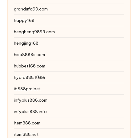
grandufa99.com
happy168
hengheng9899.com
hengjing168
hiso8888s.com
hubbet168.com
hydra888 สล็อต
ib888pro.bet
infyplus888.com
infyplus888.info
item388.com
item388.net