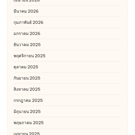
เมษายน 2026
มีนาคม 2026
กุมภาพันธ์ 2026
มกราคม 2026
ธันวาคม 2025
พฤศจิกายน 2025
ตุลาคม 2025
กันยายน 2025
สิงหาคม 2025
กรกฎาคม 2025
มิถุนายน 2025
พฤษภาคม 2025
เมษายน 2025