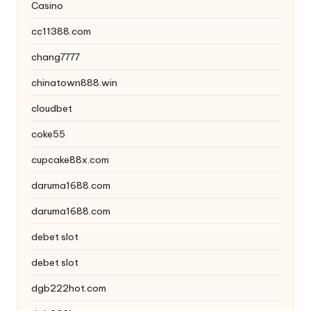
Casino
cc11388.com
chang7777
chinatown888.win
cloudbet
coke55
cupcake88x.com
daruma1688.com
daruma1688.com
debet slot
debet slot
dgb222hot.com