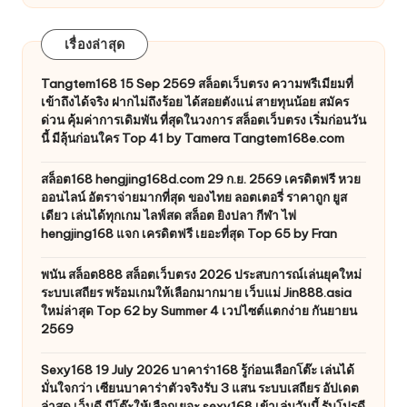
เรื่องล่าสุด
Tangtem168 15 Sep 2569 สล็อตเว็บตรง ความพรีเมียมที่
เข้าถึงได้จริง ฝากไม่ถึงร้อย ได้สอยตังแน่ สายทุนน้อย สมัคร
ด่วน คุ้มค่าการเดิมพัน ที่สุดในวงการ สล็อตเว็บตรง เริ่มก่อนวัน
นี้ มีลุ้นก่อนใคร Top 41 by Tamera Tangtem168e.com
สล็อต168 hengjing168d.com 29 ก.ย. 2569 เครดิตฟรี หวย
ออนไลน์ อัตราจ่ายมากที่สุด ของไทย ลอตเตอรี่ ราคาถูก ยูส
เดียว เล่นได้ทุกเกม ไลฟ์สด สล็อต ยิงปลา กีฬา ไพ่
hengjing168 แจก เครดิตฟรี เยอะที่สุด Top 65 by Fran
พนัน สล็อต888 สล็อตเว็บตรง 2026 ประสบการณ์เล่นยุคใหม่
ระบบเสถียร พร้อมเกมให้เลือกมากมาย เว็บแม่ Jin888.asia
ใหม่ล่าสุด Top 62 by Summer 4 เวปไซต์แตกง่าย กันยายน
2569
Sexy168 19 July 2026 บาคาร่า168 รู้ก่อนเลือกโต๊ะ เล่นได้
มั่นใจกว่า เซียนบาคาร่าตัวจริงรับ 3 แสน ระบบเสถียร อัปเดต
ล่าสุด เว็บดี มีโต๊ะให้เลือกเยอะ sexy168 เข้าเล่นวันนี้ รับโปรดี