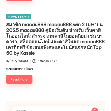
Posted
macau888.win
in
สมาชิก macau888 macau888.win 2 เมษายน
2025 macau888 คู่มือเริ่มต้น สำหรับ เว็บคาสิ
โนออนไลน์: สำรวจ เกมคาสิโนยอดนิยม เช่น บา
คาร่า, สล็อตออนไลน์ และคาสิโนสด macau888
เครดิตฟรี ข้อเสนอพิเศษและโบนัสแจกหนักTop
50 by Kassie
By
Jerry Wright
3 มีนาคม 2025
Posted
by
macau888 เป็นเว…
Read More