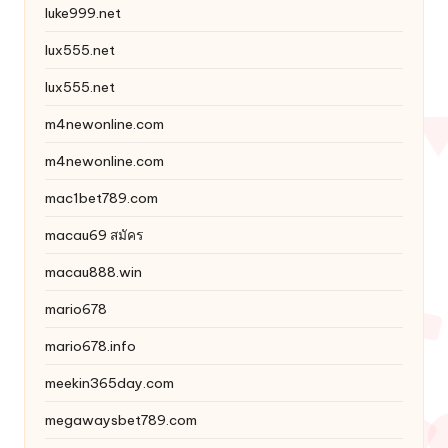
luke999.net
lux555.net
lux555.net
m4newonline.com
m4newonline.com
mac1bet789.com
macau69 สมัคร
macau888.win
mario678
mario678.info
meekin365day.com
megawaysbet789.com