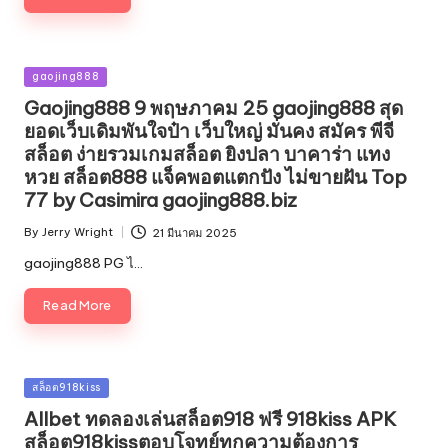
Posted
gaojing888
in
Gaojing888 9 พฤษภาคม 25 gaojing888 สุด
ยอดเว็บเดิมพันใจป๋า เว็บใหญ่ มั่นคง สมัคร พีจี
สล็อต ง่ายรวมเกมสล็อต ยิงปลา บาคาร่า แทง
หวย สล็อต888 แจ็คพอตแตกปัง ไม่ขายฝัน Top
77 by Casimira gaojing888.biz
By
Jerry Wright
21 มีนาคม 2025
Posted
by
gaojing888 PG ไ…
Read More
Posted
สล็อต918kiss
in
Allbet ทดลองเล่นสล็อต918 ฟรี 918kiss APK
สล็อต918kissตอบโจทย์ทุกความต้องการ