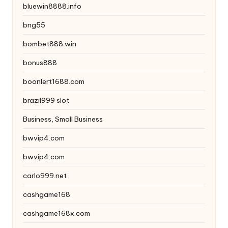
bluewin8888.info
bng55
bombet888.win
bonus888
boonlert1688.com
brazil999 slot
Business, Small Business
bwvip4.com
bwvip4.com
carlo999.net
cashgame168
cashgame168x.com