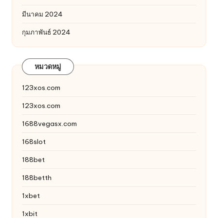
มีนาคม 2024
กุมภาพันธ์ 2024
หมวดหมู่
123xos.com
123xos.com
1688vegasx.com
168slot
188bet
188betth
1xbet
1xbit