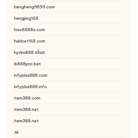
hengheng9899.com
hengjing168
hiso8888s.com
hubbet168.com
hydra888 สล็อต
ib888pro.bet
infyplus888.com
infyplus888.info
item388.com
item388.net
item388.net
Jili