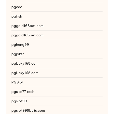
pgceo
pgfish
pggold168bet.com
pggold168bet.com
pgheng99
pgjoker
pglucky168.com
pglucky168.com
PGSlot
pgslot77.tech
pgslot99
pgslot999bets.com