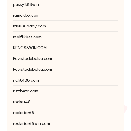
pussy888win
ramclubx.com
rasri365day.com
realflikbet.com
RENO88WIN.COM
Revistadebolsa.com
Revistadebolsa.com
rich8188.com
rizzbetx.com
rocket45
rockstar66
rockstar66win.com