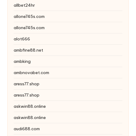
allbet24hr
allone745s.com
allone745s.com
alot666
ambfine88.net
ambking
ambnovabet.com
aress77.shop
aress77.shop
askwin88.online
askwin88.online
audi688.com