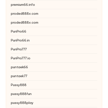
premium66.info
proded888x.com
proded888x.com
PunPro66
PunPro66.in
PunPro777
PunPro777.io
puntaek66
puntaek77
Pussy888
pussy888fun
pussy888play