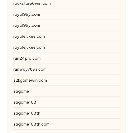
rockstar66win.com
royal99y.com
royal99y.com
royaleluxee.com
royaleluxee.com
run24pro.com
runway789s.com
s2kgamewin.com
sagame
sagame168
sagame168th
sagame168th.com