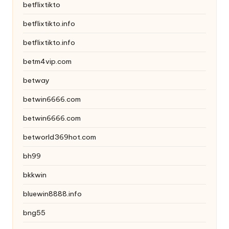
betflixtikto
betflixtikto.info
betflixtikto.info
betm4vip.com
betway
betwin6666.com
betwin6666.com
betworld369hot.com
bh99
bkkwin
bluewin8888.info
bng55