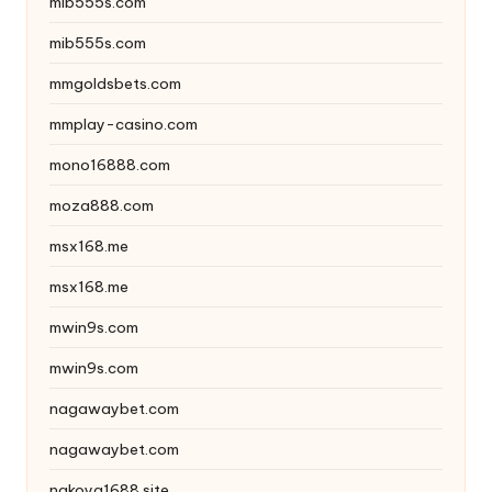
mib555s.com
mib555s.com
mmgoldsbets.com
mmplay-casino.com
mono16888.com
moza888.com
msx168.me
msx168.me
mwin9s.com
mwin9s.com
nagawaybet.com
nagawaybet.com
nakoya1688.site