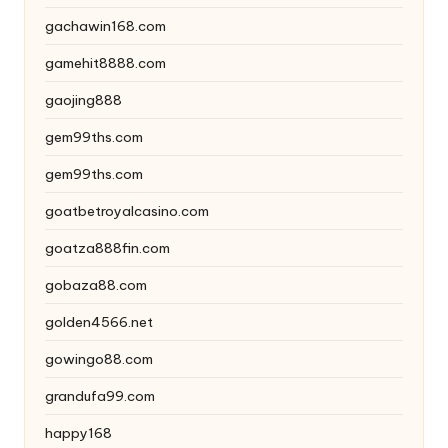
gachawin168.com
gamehit8888.com
gaojing888
gem99ths.com
gem99ths.com
goatbetroyalcasino.com
goatza888fin.com
gobaza88.com
golden4566.net
gowingo88.com
grandufa99.com
happy168