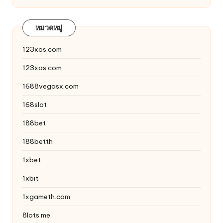
หมวดหมู่
123xos.com
123xos.com
1688vegasx.com
168slot
188bet
188betth
1xbet
1xbit
1xgameth.com
8lots.me