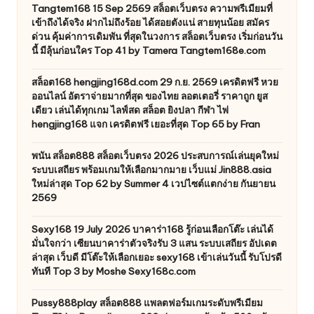
Tangtem168 15 Sep 2569 สล็อตเว็บตรง ความพรีเมียมที่
เข้าถึงได้จริง ฝากไม่ถึงร้อย ได้สอยตังแน่ สายทุนน้อย สมัคร
ด่วน คุ้มค่าการเดิมพัน ที่สุดในวงการ สล็อตเว็บตรง เริ่มก่อนวัน
นี้ มีลุ้นก่อนใคร Top 41 by Tamera Tangtem168e.com
สล็อต168 hengjing168d.com 29 ก.ย. 2569 เครดิตฟรี หวย
ออนไลน์ อัตราจ่ายมากที่สุด ของไทย ลอตเตอรี่ ราคาถูก ยูส
เดียว เล่นได้ทุกเกม ไลฟ์สด สล็อต ยิงปลา กีฬา ไพ่
hengjing168 แจก เครดิตฟรี เยอะที่สุด Top 65 by Fran
พนัน สล็อต888 สล็อตเว็บตรง 2026 ประสบการณ์เล่นยุคใหม่
ระบบเสถียร พร้อมเกมให้เลือกมากมาย เว็บแม่ Jin888.asia
ใหม่ล่าสุด Top 62 by Summer 4 เวปไซต์แตกง่าย กันยายน
2569
Sexy168 19 July 2026 บาคาร่า168 รู้ก่อนเลือกโต๊ะ เล่นได้
มั่นใจกว่า เซียนบาคาร่าตัวจริงรับ 3 แสน ระบบเสถียร อัปเดต
ล่าสุด เว็บดี มีโต๊ะให้เลือกเยอะ sexy168 เข้าเล่นวันนี้ รับโปรดี
ทันที Top 3 by Moshe Sexy168c.com
Pussy888play สล็อต888 แพลตฟอร์มเกมระดับพรีเมียม