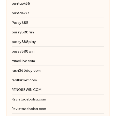
puntaek66
puntaek77
Pussy888
pussy888fun
pussy888play
pussy888win
ramclubx.com
rasri365day.com
realflikbet.com
RENO88WIN.COM
Revistadebolsa.com
Revistadebolsa.com