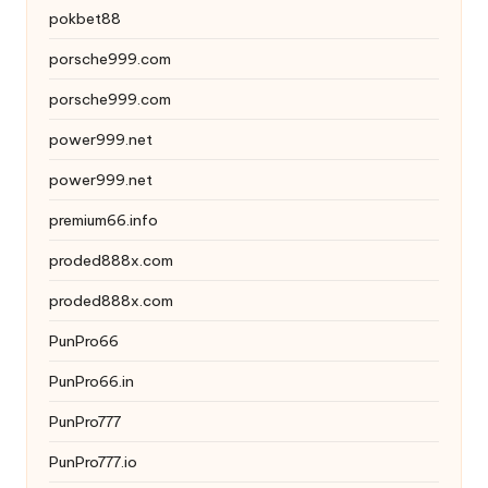
pokbet88
porsche999.com
porsche999.com
power999.net
power999.net
premium66.info
proded888x.com
proded888x.com
PunPro66
PunPro66.in
PunPro777
PunPro777.io