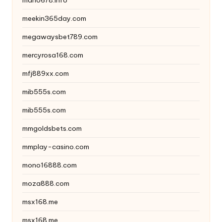
mario678.info
meekin365day.com
megawaysbet789.com
mercyrosa168.com
mfj889xx.com
mib555s.com
mib555s.com
mmgoldsbets.com
mmplay-casino.com
mono16888.com
moza888.com
msx168.me
msx168.me