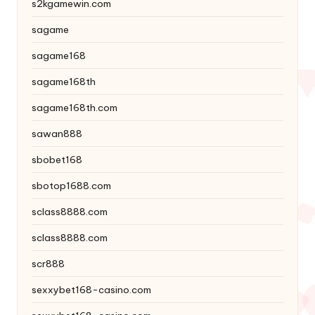
s2kgamewin.com
sagame
sagame168
sagame168th
sagame168th.com
sawan888
sbobet168
sbotop1688.com
sclass8888.com
sclass8888.com
scr888
sexxybet168-casino.com