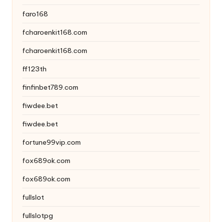
faro168
fcharoenkit168.com
fcharoenkit168.com
ff123th
finfinbet789.com
fiwdee.bet
fiwdee.bet
fortune99vip.com
fox689ok.com
fox689ok.com
fullslot
fullslotpg