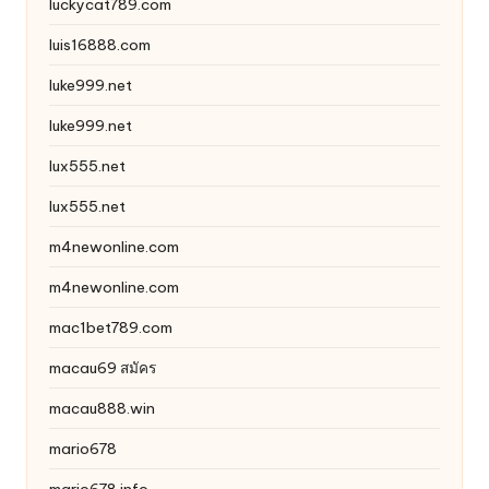
luckycat789.com
luis16888.com
luke999.net
luke999.net
lux555.net
lux555.net
m4newonline.com
m4newonline.com
mac1bet789.com
macau69 สมัคร
macau888.win
mario678