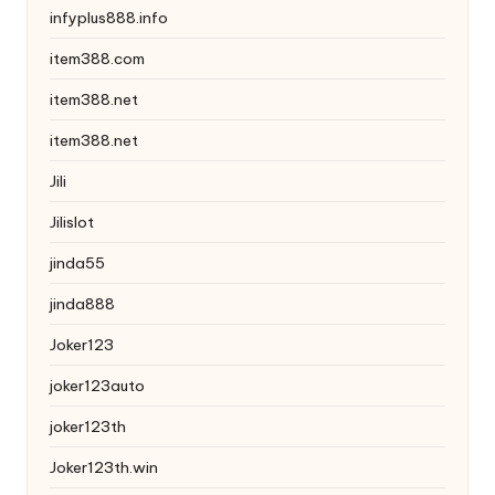
infyplus888.info
item388.com
item388.net
item388.net
Jili
Jilislot
jinda55
jinda888
Joker123
joker123auto
joker123th
Joker123th.win