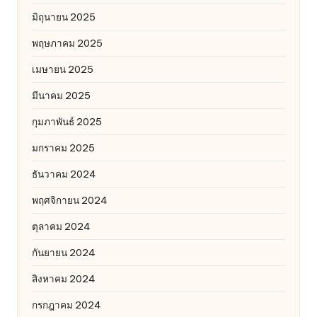
มิถุนายน 2025
พฤษภาคม 2025
เมษายน 2025
มีนาคม 2025
กุมภาพันธ์ 2025
มกราคม 2025
ธันวาคม 2024
พฤศจิกายน 2024
ตุลาคม 2024
กันยายน 2024
สิงหาคม 2024
กรกฎาคม 2024