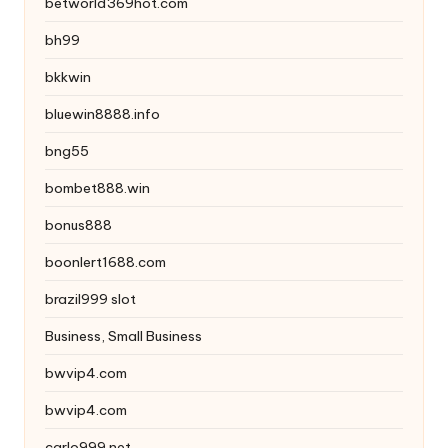
betworld369hot.com
bh99
bkkwin
bluewin8888.info
bng55
bombet888.win
bonus888
boonlert1688.com
brazil999 slot
Business, Small Business
bwvip4.com
bwvip4.com
carlo999.net