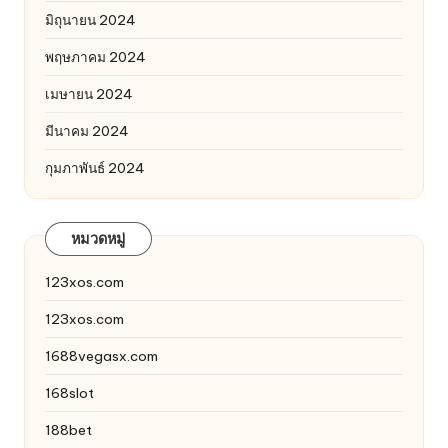
มิถุนายน 2024
พฤษภาคม 2024
เมษายน 2024
มีนาคม 2024
กุมภาพันธ์ 2024
หมวดหมู่
123xos.com
123xos.com
1688vegasx.com
168slot
188bet