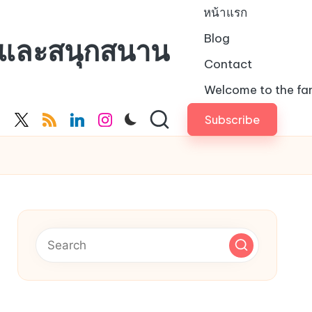
หน้าแรก
Blog
สและสนุกสนาน
Contact
Welcome to the fam
Subscribe
cebook.com
twitter.com
rss.com
linkedin.com
instagram.com