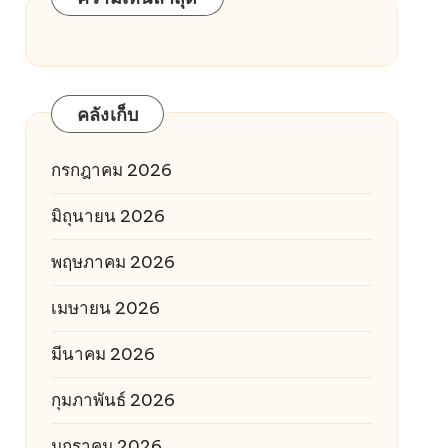
คลังเก็บ
กรกฎาคม 2026
มิถุนายน 2026
พฤษภาคม 2026
เมษายน 2026
มีนาคม 2026
กุมภาพันธ์ 2026
มกราคม 2026