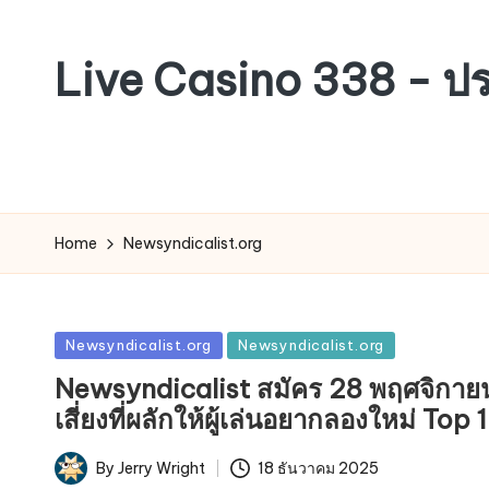
Live Casino 338 - ป
Home
Newsyndicalist.org
Posted
Newsyndicalist.org
Newsyndicalist.org
in
Newsyndicalist สมัคร 28 พฤศจิกายน
เสี่ยงที่ผลักให้ผู้เล่นอยากลองใหม่ Top
By
Jerry Wright
18 ธันวาคม 2025
Posted