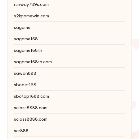
runway789s.com
s2kgamewin.com
sagame
sagame168
sagame168th
sagame168th.com
sawan888
sbobet168
sbotop1688.com
sclass8888.com
sclass8888.com
scr888