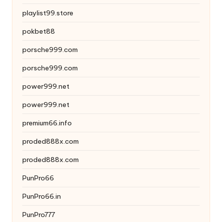
playlist99.store
pokbet88
porsche999.com
porsche999.com
power999.net
power999.net
premium66.info
proded888x.com
proded888x.com
PunPro66
PunPro66.in
PunPro777