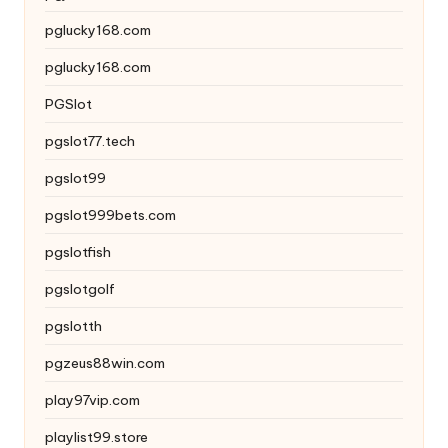
pglucky168.com
pglucky168.com
PGSlot
pgslot77.tech
pgslot99
pgslot999bets.com
pgslotfish
pgslotgolf
pgslotth
pgzeus88win.com
play97vip.com
playlist99.store