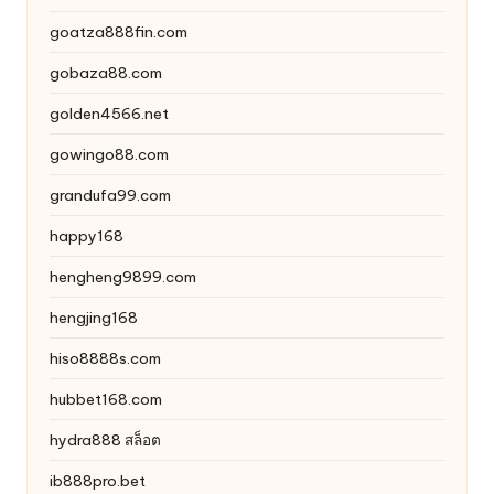
goatza888fin.com
gobaza88.com
golden4566.net
gowingo88.com
grandufa99.com
happy168
hengheng9899.com
hengjing168
hiso8888s.com
hubbet168.com
hydra888 สล็อต
ib888pro.bet