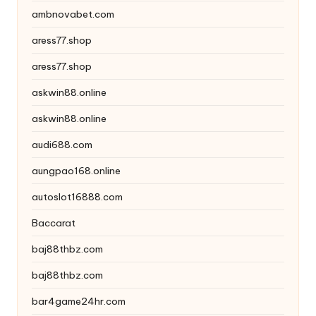
ambnovabet.com
aress77.shop
aress77.shop
askwin88.online
askwin88.online
audi688.com
aungpao168.online
autoslot16888.com
Baccarat
baj88thbz.com
baj88thbz.com
bar4game24hr.com