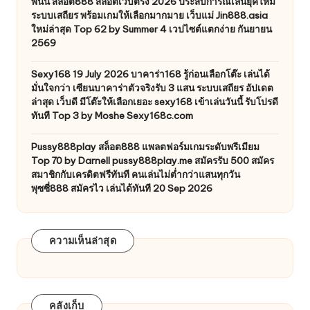
พนัน สล็อต888 สล็อตเว็บตรง 2026 ประสบการณ์เล่นยุคใหม่
ระบบเสถียร พร้อมเกมให้เลือกมากมาย เว็บแม่ Jin888.asia
ใหม่ล่าสุด Top 62 by Summer 4 เวปไซต์แตกง่าย กันยายน
2569
Sexy168 19 July 2026 บาคาร่า168 รู้ก่อนเลือกโต๊ะ เล่นได้
มั่นใจกว่า เซียนบาคาร่าตัวจริงรับ 3 แสน ระบบเสถียร อัปเดต
ล่าสุด เว็บดี มีโต๊ะให้เลือกเยอะ sexy168 เข้าเล่นวันนี้ รับโปรดี
ทันที Top 3 by Moshe Sexy168c.com
Pussy888play สล็อต888 แพลตฟอร์มเกมระดับพรีเมียม
Top 70 by Darnell pussy888play.me สมัครรับ 500 สมัคร
สมาชิกกับเครดิตฟรีทันที คนเล่นไม่ต่ำกว่าแสนทุกวัน
พุซซี่888 สมัครไว เล่นได้ทันที 20 Sep 2026
ความเห็นล่าสุด
คลังเก็บ