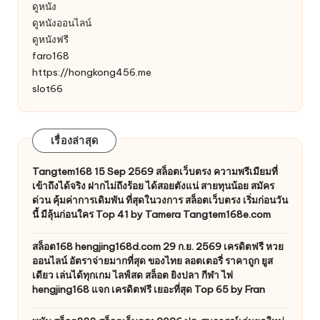
ดูหนัง
ดูหนังออนไลน์
ดูหนังฟรี
faro168
https://hongkong456.me
slot66
เรื่องล่าสุด
Tangtem168 15 Sep 2569 สล็อตเว็บตรง ความพรีเมียมที่
เข้าถึงได้จริง ฝากไม่ถึงร้อย ได้สอยตังแน่ สายทุนน้อย สมัคร
ด่วน คุ้มค่าการเดิมพัน ที่สุดในวงการ สล็อตเว็บตรง เริ่มก่อนวัน
นี้ มีลุ้นก่อนใคร Top 41 by Tamera Tangtem168e.com
สล็อต168 hengjing168d.com 29 ก.ย. 2569 เครดิตฟรี หวย
ออนไลน์ อัตราจ่ายมากที่สุด ของไทย ลอตเตอรี่ ราคาถูก ยูส
เดียว เล่นได้ทุกเกม ไลฟ์สด สล็อต ยิงปลา กีฬา ไพ่
hengjing168 แจก เครดิตฟรี เยอะที่สุด Top 65 by Fran