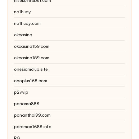
niseko168bet.com
no1huay
no1huay.com
okcasino
okcasino159.com
okcasino159.com
onesiamclub.site
onoplus168.com
p2vvip
panama888
pananthai99.com
paramax1688.info
PG