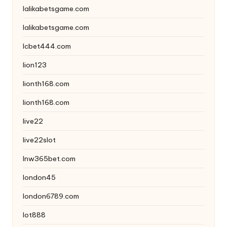
lalikabetsgame.com
lalikabetsgame.com
lcbet444.com
lion123
lionth168.com
lionth168.com
live22
live22slot
lnw365bet.com
london45
london6789.com
lot888