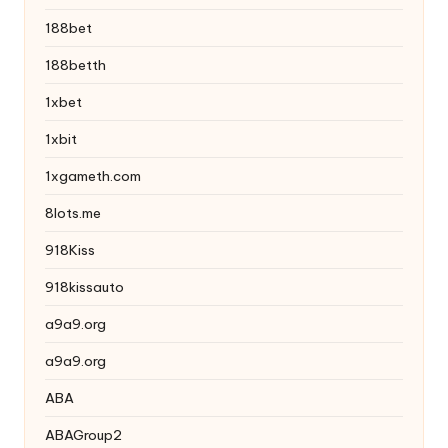
188bet
188betth
1xbet
1xbit
1xgameth.com
8lots.me
918Kiss
918kissauto
a9a9.org
a9a9.org
ABA
ABAGroup2