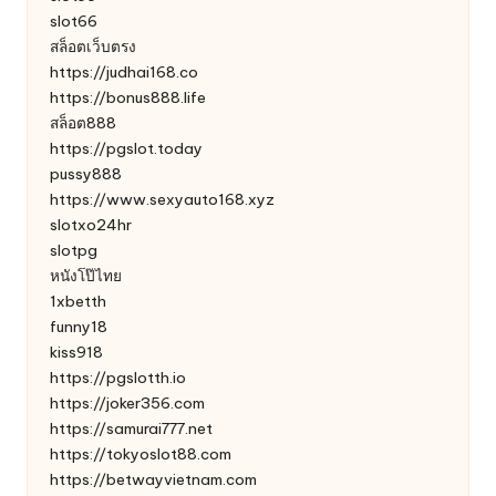
slot66
สล็อตเว็บตรง
https://judhai168.co
https://bonus888.life
สล็อต888
https://pgslot.today
pussy888
https://www.sexyauto168.xyz
slotxo24hr
slotpg
หนังโป๊ไทย
1xbetth
funny18
kiss918
https://pgslotth.io
https://joker356.com
https://samurai777.net
https://tokyoslot88.com
https://betwayvietnam.com