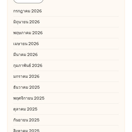
กรกฎาคม 2026
มิถุนายน 2026
พฤษภาคม 2026
เมษายน 2026
มีนาคม 2026
กุมภาพันธ์ 2026
มกราคม 2026
ธันวาคม 2025
พฤศจิกายน 2025
ตุลาคม 2025
กันยายน 2025
สิงหาคม 2025