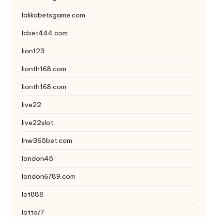
lalikabetsgame.com
lcbet444.com
lion123
lionth168.com
lionth168.com
live22
live22slot
lnw365bet.com
london45
london6789.com
lot888
lotto77