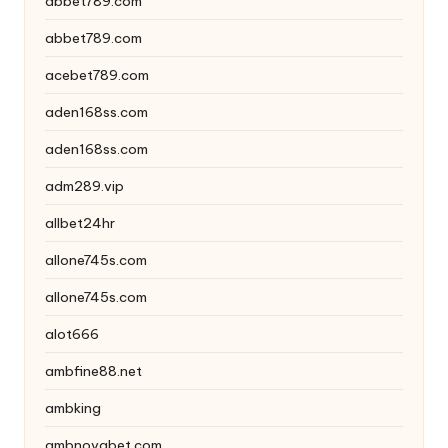
abbet789.com
abbet789.com
acebet789.com
aden168ss.com
aden168ss.com
adm289.vip
allbet24hr
allone745s.com
allone745s.com
alot666
ambfine88.net
ambking
ambnovabet.com