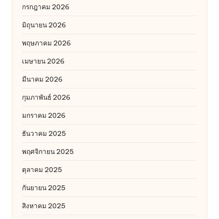
กรกฎาคม 2026
มิถุนายน 2026
พฤษภาคม 2026
เมษายน 2026
มีนาคม 2026
กุมภาพันธ์ 2026
มกราคม 2026
ธันวาคม 2025
พฤศจิกายน 2025
ตุลาคม 2025
กันยายน 2025
สิงหาคม 2025