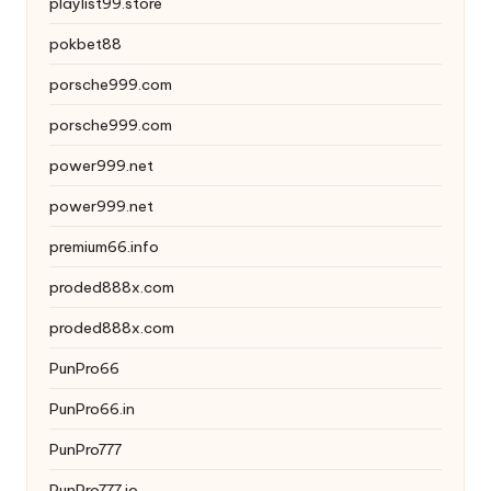
playlist99.store
pokbet88
porsche999.com
porsche999.com
power999.net
power999.net
premium66.info
proded888x.com
proded888x.com
PunPro66
PunPro66.in
PunPro777
PunPro777.io