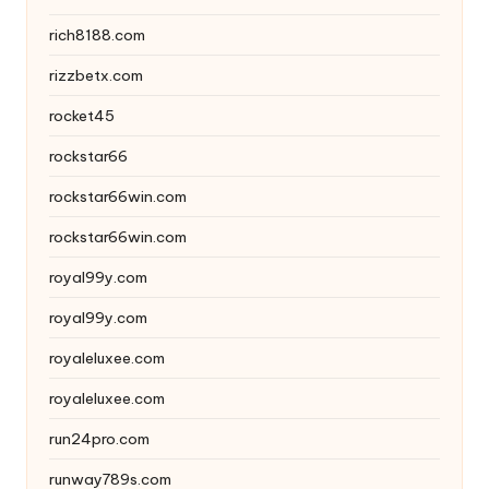
rich8188.com
rizzbetx.com
rocket45
rockstar66
rockstar66win.com
rockstar66win.com
royal99y.com
royal99y.com
royaleluxee.com
royaleluxee.com
run24pro.com
runway789s.com