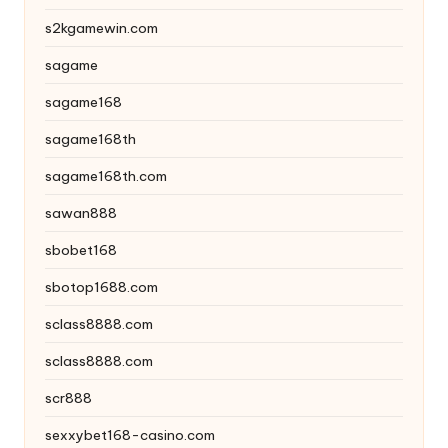
s2kgamewin.com
sagame
sagame168
sagame168th
sagame168th.com
sawan888
sbobet168
sbotop1688.com
sclass8888.com
sclass8888.com
scr888
sexxybet168-casino.com