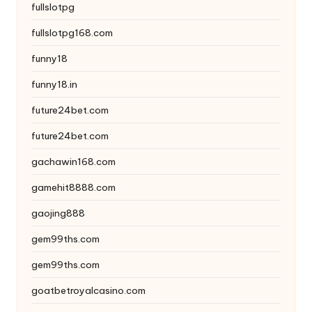
fullslotpg
fullslotpg168.com
funny18
funny18.in
future24bet.com
future24bet.com
gachawin168.com
gamehit8888.com
gaojing888
gem99ths.com
gem99ths.com
goatbetroyalcasino.com