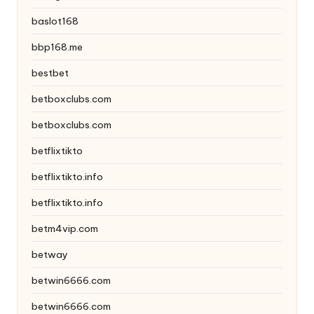
baslot168
bbp168.me
bestbet
betboxclubs.com
betboxclubs.com
betflixtikto
betflixtikto.info
betflixtikto.info
betm4vip.com
betway
betwin6666.com
betwin6666.com