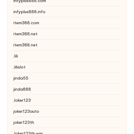
infyplus888.com
infyplus888.info
item388.com
item388.net
item388.net
Jili
Jilislot
jinda55
jinda888
Joker123
joker123auto
joker123th
Joker123th.win