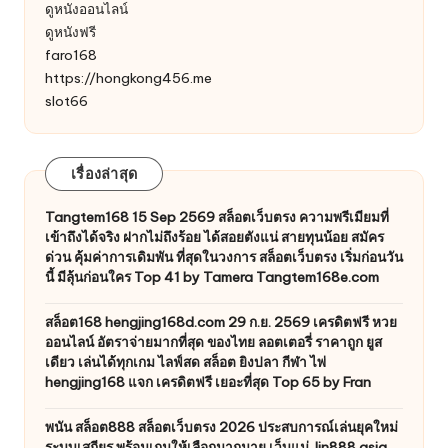
ดูหนังออนไลน์
ดูหนังฟรี
faro168
https://hongkong456.me
slot66
เรื่องล่าสุด
Tangtem168 15 Sep 2569 สล็อตเว็บตรง ความพรีเมียมที่
เข้าถึงได้จริง ฝากไม่ถึงร้อย ได้สอยตังแน่ สายทุนน้อย สมัคร
ด่วน คุ้มค่าการเดิมพัน ที่สุดในวงการ สล็อตเว็บตรง เริ่มก่อนวัน
นี้ มีลุ้นก่อนใคร Top 41 by Tamera Tangtem168e.com
สล็อต168 hengjing168d.com 29 ก.ย. 2569 เครดิตฟรี หวย
ออนไลน์ อัตราจ่ายมากที่สุด ของไทย ลอตเตอรี่ ราคาถูก ยูส
เดียว เล่นได้ทุกเกม ไลฟ์สด สล็อต ยิงปลา กีฬา ไพ่
hengjing168 แจก เครดิตฟรี เยอะที่สุด Top 65 by Fran
พนัน สล็อต888 สล็อตเว็บตรง 2026 ประสบการณ์เล่นยุคใหม่
ระบบเสถียร พร้อมเกมให้เลือกมากมาย เว็บแม่ Jin888.asia