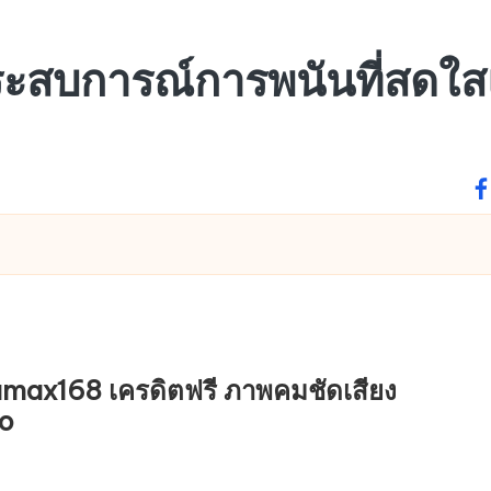
ระสบการณ์การพนันที่สดใ
fa
max168 เครดิตฟรี ภาพคมชัดเสียง
mo