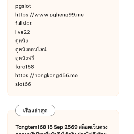
pgslot
https://www.pgheng99.me
fullslot
live22
ดูหนัง
ดูหนังออนไลน์
ดูหนังฟรี
faro168
https://hongkong456.me
slot66
เรื่องล่าสุด
Tangtem168 15 Sep 2569 สล็อตเว็บตรง