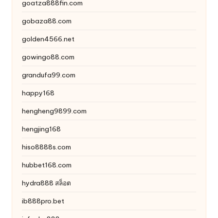
goatza888fin.com
gobaza88.com
golden4566.net
gowingo88.com
grandufa99.com
happy168
hengheng9899.com
hengjing168
hiso8888s.com
hubbet168.com
hydra888 สล็อต
ib888pro.bet