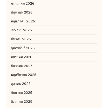
กรกฎาคม 2026
มิถุนายน 2026
พฤษภาคม 2026
เมษายน 2026
มีนาคม 2026
กุมภาพันธ์ 2026
มกราคม 2026
ธันวาคม 2025
พฤศจิกายน 2025
ตุลาคม 2025
กันยายน 2025
สิงหาคม 2025