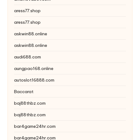
aress77.shop
aress77.shop
askwin88.online
askwin88.online
audi688.com
aungpao168.online
autoslot16888.com
Baccarat
baj88thbz.com
baj88thbz.com
bar4game24hr.com
bar4game24hr.com