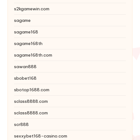
s2kgamewin.com
sagame
sagame168
sagame168th
sagame168th.com
sawan888
sbobet168
sbotop1688.com
sclass8888.com
sclass8888.com
scr888
sexxybet168-casino.com