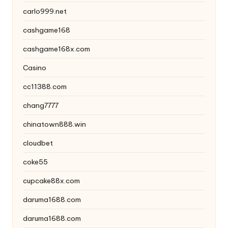
carlo999.net
cashgame168
cashgame168x.com
Casino
cc11388.com
chang7777
chinatown888.win
cloudbet
coke55
cupcake88x.com
daruma1688.com
daruma1688.com