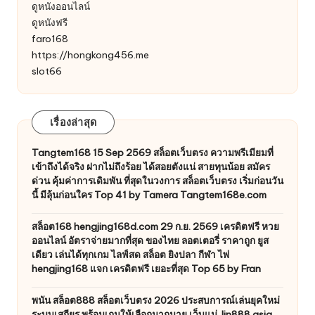
ดูหนังออนไลน์
ดูหนังฟรี
faro168
https://hongkong456.me
slot66
เรื่องล่าสุด
Tangtem168 15 Sep 2569 สล็อตเว็บตรง ความพรีเมียมที่
เข้าถึงได้จริง ฝากไม่ถึงร้อย ได้สอยตังแน่ สายทุนน้อย สมัคร
ด่วน คุ้มค่าการเดิมพัน ที่สุดในวงการ สล็อตเว็บตรง เริ่มก่อนวัน
นี้ มีลุ้นก่อนใคร Top 41 by Tamera Tangtem168e.com
สล็อต168 hengjing168d.com 29 ก.ย. 2569 เครดิตฟรี หวย
ออนไลน์ อัตราจ่ายมากที่สุด ของไทย ลอตเตอรี่ ราคาถูก ยูส
เดียว เล่นได้ทุกเกม ไลฟ์สด สล็อต ยิงปลา กีฬา ไพ่
hengjing168 แจก เครดิตฟรี เยอะที่สุด Top 65 by Fran
พนัน สล็อต888 สล็อตเว็บตรง 2026 ประสบการณ์เล่นยุคใหม่
ระบบเสถียร พร้อมเกมให้เลือกมากมาย เว็บแม่ Jin888.asia