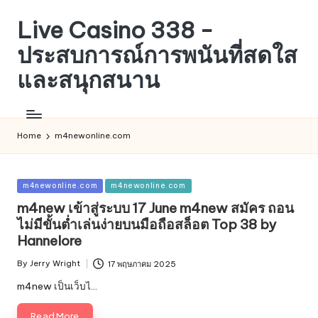
Live Casino 338 -
ประสบการณ์การพนันที่สดใส
และสนุกสนาน
Home
m4newonline.com
Posted
m4newonline.com
m4newonline.com
in
m4new เข้าสู่ระบบ 17 June m4new สมัคร ถอน
ไม่มีขั้นต่ำเล่นง่ายบนมือถือสล็อต Top 38 by
Hannelore
By
Jerry Wright
17 พฤษภาคม 2025
Posted
by
m4new เป็นเว็บไ…
Read More