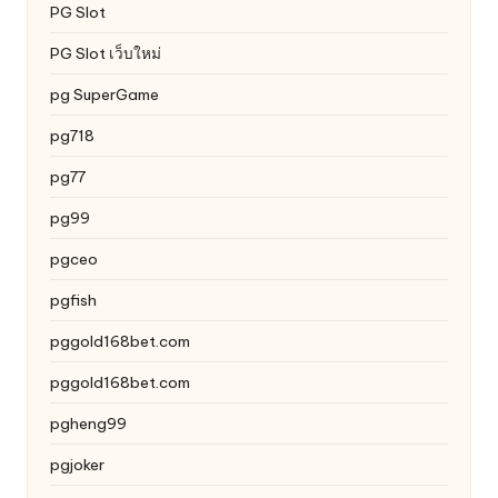
PG Slot
PG Slot เว็บใหม่
pg SuperGame
pg718
pg77
pg99
pgceo
pgfish
pggold168bet.com
pggold168bet.com
pgheng99
pgjoker