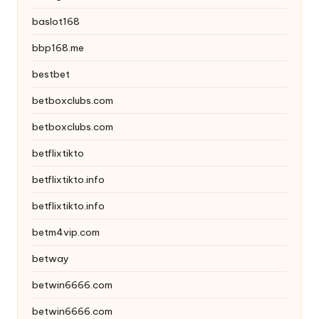
baslot168
bbp168.me
bestbet
betboxclubs.com
betboxclubs.com
betflixtikto
betflixtikto.info
betflixtikto.info
betm4vip.com
betway
betwin6666.com
betwin6666.com