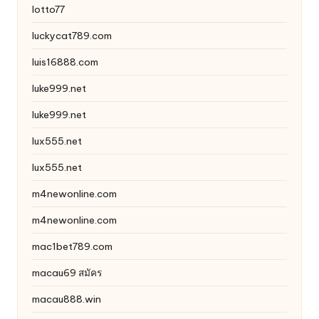
lotto77
luckycat789.com
luis16888.com
luke999.net
luke999.net
lux555.net
lux555.net
m4newonline.com
m4newonline.com
mac1bet789.com
macau69 สมัคร
macau888.win