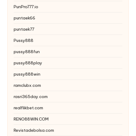
PunPro777.io
puntaek66
puntaek77
Pussy888
pussy888fun
pussy888play
pussy888win
ramclubx.com
rasri365day.com
realflikbet.com
RENO88WIN.COM
Revistadebolsa.com