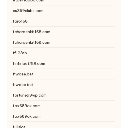
etbet16888.com
eu369clubs.com
faro168
fcharoenkit168.com
fcharoenkit168.com
ff123th
finfinbet789.com
fiwdee.bet
fiwdee.bet
fortune99vip.com
fox689ok.com
fox689ok.com
fullslot