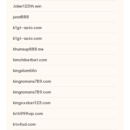
Joker123th.win
juad888
k1gt-auto.com
k1gt-auto.com
khumsup888.me
kimchibetbet.com
kingdom66n
kingromans789.com
kingromans789.com
kingxxxbet123.com
kitti999vip.com
ktv4sd.com