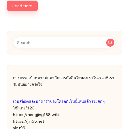
Read More
การบรรลุเป้าหมายมักมากับการตัดสินใจของเราในเวลาที่เรา
รับมันอย่างจริงใจ
เว็บสล็อตและบาคาร่าของโครตดีเว็บนี้เล่นแล้วรวยจัดๆ
โจ๊กเกอร์123
https://hengjing168.wiki
https://jin55.net
slot99