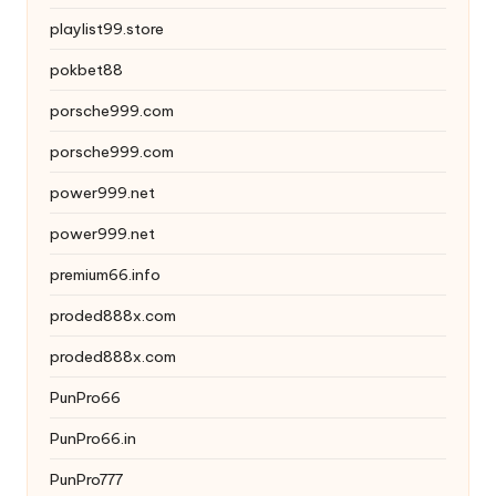
playlist99.store
pokbet88
porsche999.com
porsche999.com
power999.net
power999.net
premium66.info
proded888x.com
proded888x.com
PunPro66
PunPro66.in
PunPro777