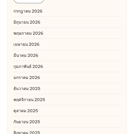
กรกฎาคม 2026
มิถุนายน 2026
พฤษภาคม 2026
เมษายน 2026
มีนาคม 2026
กุมภาพันธ์ 2026
มกราคม 2026
ธันวาคม 2025
พฤศจิกายน 2025
ตุลาคม 2025
กันยายน 2025
สิงหาคม 2025