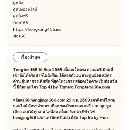
ดูหนัง
ดูหนังออนไลน์
ดูหนังฟรี
faro168
https://hongkong456.me
slot66
เรื่องล่าสุด
Tangtem168 15 Sep 2569 สล็อตเว็บตรง ความพรีเมียมที่
เข้าถึงได้จริง ฝากไม่ถึงร้อย ได้สอยตังแน่ สายทุนน้อย สมัคร
ด่วน คุ้มค่าการเดิมพัน ที่สุดในวงการ สล็อตเว็บตรง เริ่มก่อนวัน
นี้ มีลุ้นก่อนใคร Top 41 by Tamera Tangtem168e.com
สล็อต168 hengjing168d.com 29 ก.ย. 2569 เครดิตฟรี หวย
ออนไลน์ อัตราจ่ายมากที่สุด ของไทย ลอตเตอรี่ ราคาถูก ยูส
เดียว เล่นได้ทุกเกม ไลฟ์สด สล็อต ยิงปลา กีฬา ไพ่
hengjing168 แจก เครดิตฟรี เยอะที่สุด Top 65 by Fran