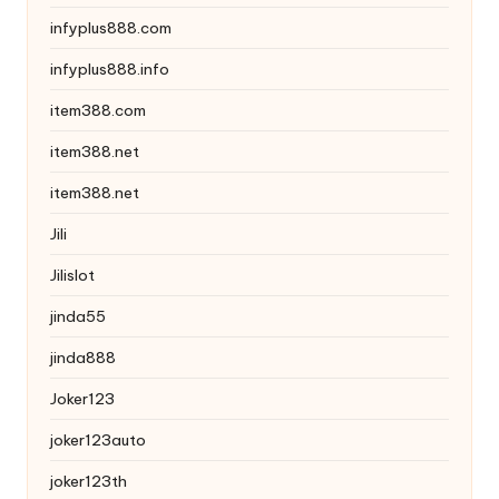
infyplus888.com
infyplus888.info
item388.com
item388.net
item388.net
Jili
Jilislot
jinda55
jinda888
Joker123
joker123auto
joker123th