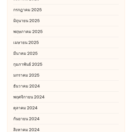
กรกฎาคม 2025
มิถุนายน 2025
พฤษภาคม 2025
เมษายน 2025
มีนาคม 2025
กุมภาพันธ์ 2025
มกราคม 2025
ธันวาคม 2024
พฤศจิกายน 2024
ตุลาคม 2024
กันยายน 2024
สิงหาคม 2024