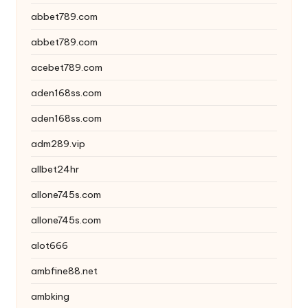
abbet789.com
abbet789.com
acebet789.com
aden168ss.com
aden168ss.com
adm289.vip
allbet24hr
allone745s.com
allone745s.com
alot666
ambfine88.net
ambking