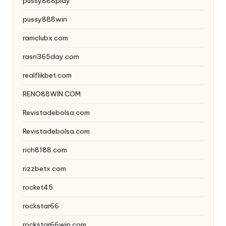
pussy888play
pussy888win
ramclubx.com
rasri365day.com
realflikbet.com
RENO88WIN.COM
Revistadebolsa.com
Revistadebolsa.com
rich8188.com
rizzbetx.com
rocket45
rockstar66
rockstar66win.com