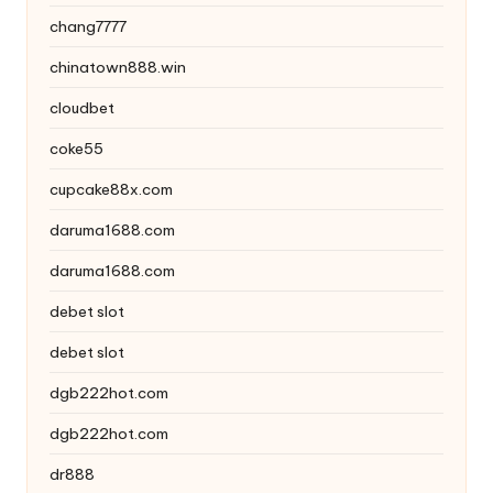
chang7777
chinatown888.win
cloudbet
coke55
cupcake88x.com
daruma1688.com
daruma1688.com
debet slot
debet slot
dgb222hot.com
dgb222hot.com
dr888