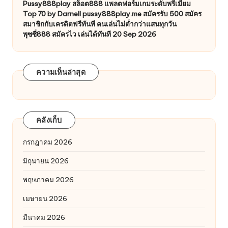
Pussy888play สล็อต888 แพลตฟอร์มเกมระดับพรีเมียม
Top 70 by Darnell pussy888play.me สมัครรับ 500 สมัคร
สมาชิกกับเครดิตฟรีทันที คนเล่นไม่ต่ำกว่าแสนทุกวัน
พุซซี่888 สมัครไว เล่นได้ทันที 20 Sep 2026
ความเห็นล่าสุด
คลังเก็บ
กรกฎาคม 2026
มิถุนายน 2026
พฤษภาคม 2026
เมษายน 2026
มีนาคม 2026