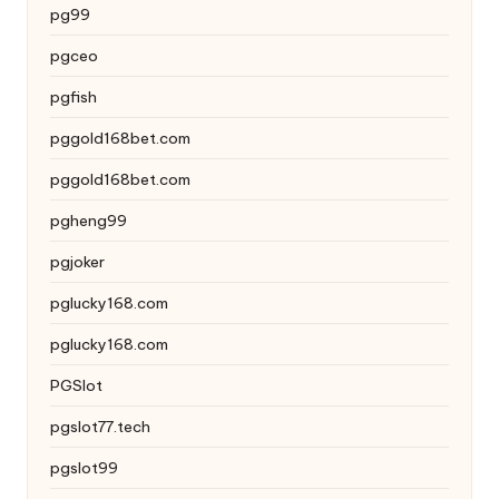
pg99
pgceo
pgfish
pggold168bet.com
pggold168bet.com
pgheng99
pgjoker
pglucky168.com
pglucky168.com
PGSlot
pgslot77.tech
pgslot99