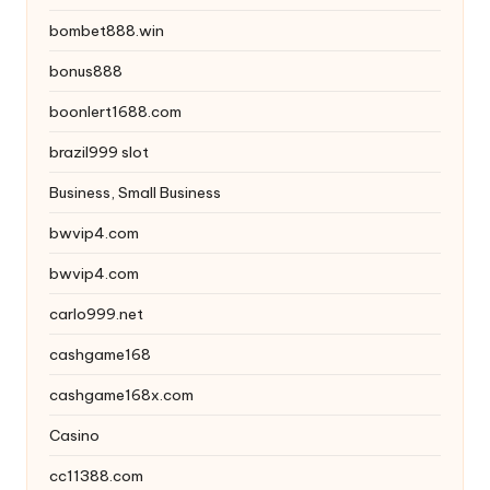
bombet888.win
bonus888
boonlert1688.com
brazil999 slot
Business, Small Business
bwvip4.com
bwvip4.com
carlo999.net
cashgame168
cashgame168x.com
Casino
cc11388.com