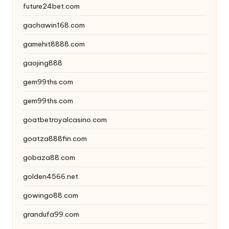
future24bet.com
gachawin168.com
gamehit8888.com
gaojing888
gem99ths.com
gem99ths.com
goatbetroyalcasino.com
goatza888fin.com
gobaza88.com
golden4566.net
gowingo88.com
grandufa99.com