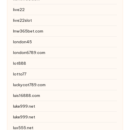
live22
live22slot
lnw365bet.com
london45
london6789.com
lot888
lotto77
luckycat789.com
luis16888.com
luke999.net
luke999.net
lux555.net