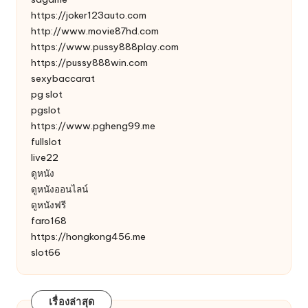
https://joker123auto.com
http://www.movie87hd.com
https://www.pussy888play.com
https://pussy888win.com
sexybaccarat
pg slot
pgslot
https://www.pgheng99.me
fullslot
live22
ดูหนัง
ดูหนังออนไลน์
ดูหนังฟรี
faro168
https://hongkong456.me
slot66
เรื่องล่าสุด