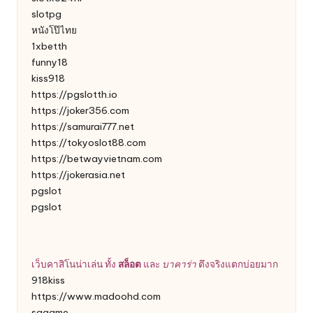
slotpg
หนังโป๊ไทย
1xbetth
funny18
kiss918
https://pgslotth.io
https://joker356.com
https://samurai777.net
https://tokyoslot88.com
https://betwayvietnam.com
https://jokerasia.net
pgslot
pgslot
เว็บคาสิโนน่าเล่น ทั้ง
สล็อต
และ
บาคาร่า
ตึงจริงแตกบ่อยมาก
918kiss
https://www.madoohd.com
sagame