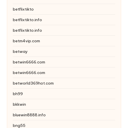
betflixtikto
betflixtikto.info
betflixtikto.info
betm4vip.com
betway
betwin6666.com
betwin6666.com
betworld369hot.com
bh99
bkkwin
bluewin8888.info
bng55