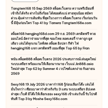
Tangtem168 15 Sep 2569 สล็อตเว็บตรง ความพรีเมียมที่
เข้าถึงได้จริง ฝากไม่ถึงร้อย ได้สอยตังแน่ สายทุนน้อย สมัคร
ด่วน คุ้มค่าการเดิมพัน ที่สุดในวงการ สล็อตเว็บตรง เริ่มก่อนวัน
นี้ มีลุ้นก่อนใคร Top 41 by Tamera Tangtem168e.com
สล็อต168 hengjing168d.com 29 ก.ย. 2569 เครดิตฟรี หวย
ออนไลน์ อัตราจ่ายมากที่สุด ของไทย ลอตเตอรี่ ราคาถูก ยูส
เดียว เล่นได้ทุกเกม ไลฟ์สด สล็อต ยิงปลา กีฬา ไพ่
hengjing168 แจก เครดิตฟรี เยอะที่สุด Top 65 by Fran
พนัน สล็อต888 สล็อตเว็บตรง 2026 ประสบการณ์เล่นยุคใหม่
ระบบเสถียร พร้อมเกมให้เลือกมากมาย เว็บแม่ Jin888.asia
ใหม่ล่าสุด Top 62 by Summer 4 เวปไซต์แตกง่าย กันยายน
2569
Sexy168 19 July 2026 บาคาร่า168 รู้ก่อนเลือกโต๊ะ เล่นได้
มั่นใจกว่า เซียนบาคาร่าตัวจริงรับ 3 แสน ระบบเสถียร อัปเดต
ล่าสุด เว็บดี มีโต๊ะให้เลือกเยอะ sexy168 เข้าเล่นวันนี้ รับโปรดี
ทันที Top 3 by Moshe Sexy168c.com