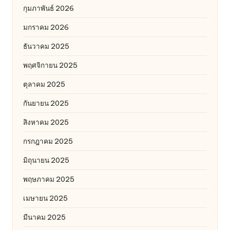
กุมภาพันธ์ 2026
มกราคม 2026
ธันวาคม 2025
พฤศจิกายน 2025
ตุลาคม 2025
กันยายน 2025
สิงหาคม 2025
กรกฎาคม 2025
มิถุนายน 2025
พฤษภาคม 2025
เมษายน 2025
มีนาคม 2025