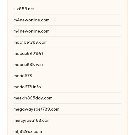
lux555.net
m4newonline.com
m4newonline.com
mac1bet789.com
macau69 สมัคร
macau888.win
mario678
mario678.info
meekin365day.com
megawaysbet789.com
mercyrosa168.com
mfj889xx.com