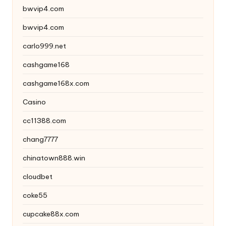
bwvip4.com
bwvip4.com
carlo999.net
cashgame168
cashgame168x.com
Casino
cc11388.com
chang7777
chinatown888.win
cloudbet
coke55
cupcake88x.com