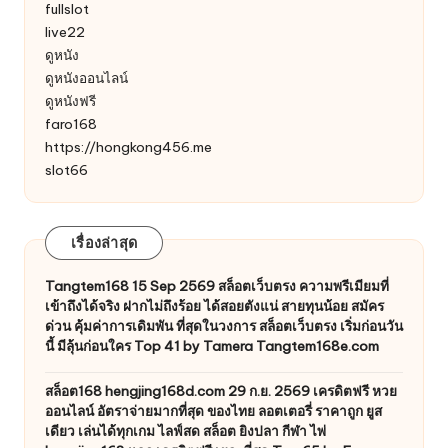
fullslot
live22
ดูหนัง
ดูหนังออนไลน์
ดูหนังฟรี
faro168
https://hongkong456.me
slot66
เรื่องล่าสุด
Tangtem168 15 Sep 2569 สล็อตเว็บตรง ความพรีเมียมที่
เข้าถึงได้จริง ฝากไม่ถึงร้อย ได้สอยตังแน่ สายทุนน้อย สมัคร
ด่วน คุ้มค่าการเดิมพัน ที่สุดในวงการ สล็อตเว็บตรง เริ่มก่อนวัน
นี้ มีลุ้นก่อนใคร Top 41 by Tamera Tangtem168e.com
สล็อต168 hengjing168d.com 29 ก.ย. 2569 เครดิตฟรี หวย
ออนไลน์ อัตราจ่ายมากที่สุด ของไทย ลอตเตอรี่ ราคาถูก ยูส
เดียว เล่นได้ทุกเกม ไลฟ์สด สล็อต ยิงปลา กีฬา ไพ่