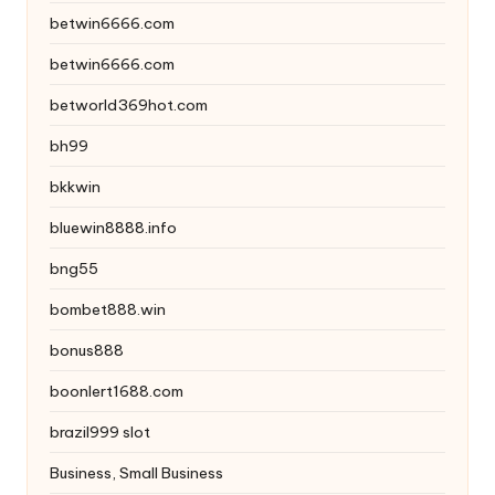
betwin6666.com
betwin6666.com
betworld369hot.com
bh99
bkkwin
bluewin8888.info
bng55
bombet888.win
bonus888
boonlert1688.com
brazil999 slot
Business, Small Business