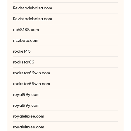
Revistadebolsa.com
Revistadebolsa.com
rich8188.com
rizzbetx.com
rocket45
rockstar66
rockstar66win.com
rockstar66win.com
royal99y.com
royal99y.com
royaleluxee.com
royaleluxee.com