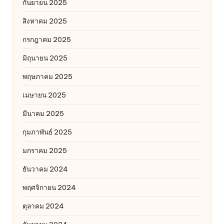
กันยายน 2025
สิงหาคม 2025
กรกฎาคม 2025
มิถุนายน 2025
พฤษภาคม 2025
เมษายน 2025
มีนาคม 2025
กุมภาพันธ์ 2025
มกราคม 2025
ธันวาคม 2024
พฤศจิกายน 2024
ตุลาคม 2024