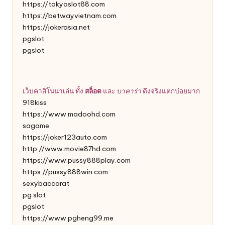
https://tokyoslot88.com
https://betwayvietnam.com
https://jokerasia.net
pgslot
pgslot
เว็บคาสิโนน่าเล่น ทั้ง
สล็อต
และ
บาคาร่า
ตึงจริงแตกบ่อยมาก
918kiss
https://www.madoohd.com
sagame
https://joker123auto.com
http://www.movie87hd.com
https://www.pussy888play.com
https://pussy888win.com
sexybaccarat
pg slot
pgslot
https://www.pgheng99.me