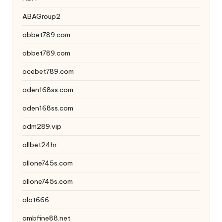
ABAGroup2
abbet789.com
abbet789.com
acebet789.com
aden168ss.com
aden168ss.com
adm289.vip
allbet24hr
allone745s.com
allone745s.com
alot666
ambfine88.net