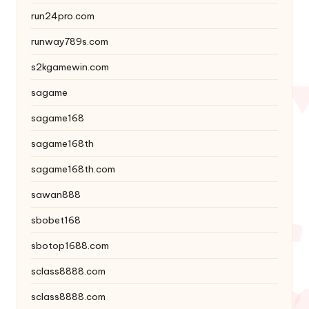
run24pro.com
runway789s.com
s2kgamewin.com
sagame
sagame168
sagame168th
sagame168th.com
sawan888
sbobet168
sbotop1688.com
sclass8888.com
sclass8888.com