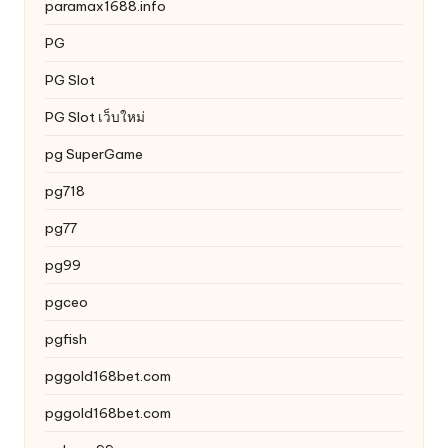
paramax1688.info
PG
PG Slot
PG Slot เว็บใหม่
pg SuperGame
pg718
pg77
pg99
pgceo
pgfish
pggold168bet.com
pggold168bet.com