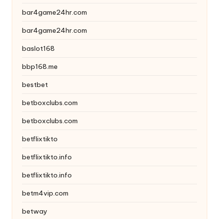
bar4game24hr.com
bar4game24hr.com
baslot168
bbp168.me
bestbet
betboxclubs.com
betboxclubs.com
betflixtikto
betflixtikto.info
betflixtikto.info
betm4vip.com
betway