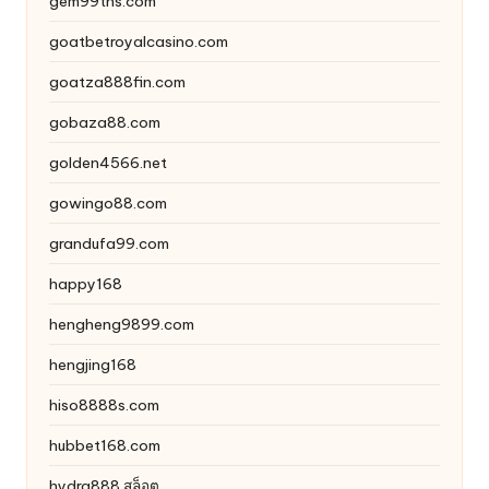
gem99ths.com
goatbetroyalcasino.com
goatza888fin.com
gobaza88.com
golden4566.net
gowingo88.com
grandufa99.com
happy168
hengheng9899.com
hengjing168
hiso8888s.com
hubbet168.com
hydra888 สล็อต