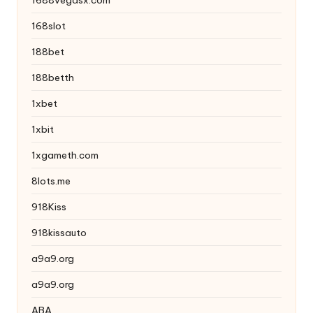
1688vegasx.com
168slot
188bet
188betth
1xbet
1xbit
1xgameth.com
8lots.me
918Kiss
918kissauto
a9a9.org
a9a9.org
ABA