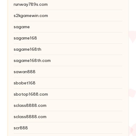
runway789s.com
s2kgamewin.com
sagame
sagame168
sagame168th
sagame168th.com
sawan888
sbobet168
sbotop1688.com
sclass8888.com
sclass8888.com
scr888