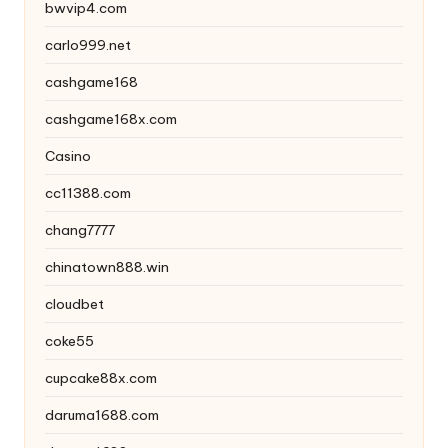
bwvip4.com
carlo999.net
cashgame168
cashgame168x.com
Casino
cc11388.com
chang7777
chinatown888.win
cloudbet
coke55
cupcake88x.com
daruma1688.com