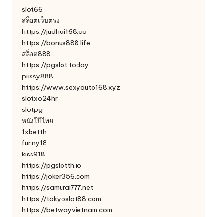
slot66
สล็อตเว็บตรง
https://judhai168.co
https://bonus888.life
สล็อต888
https://pgslot.today
pussy888
https://www.sexyauto168.xyz
slotxo24hr
slotpg
หนังโป๊ไทย
1xbetth
funny18
kiss918
https://pgslotth.io
https://joker356.com
https://samurai777.net
https://tokyoslot88.com
https://betwayvietnam.com