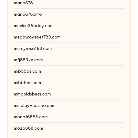
mario678
mario678.info
meekin365day.com
megawaysbet789.com
mercyrosa168.com
mfj889xx.com
mib555s.com
mib555s.com
mmgoldsbets.com
mmplay-casino.com
mono16888.com
moza888.com