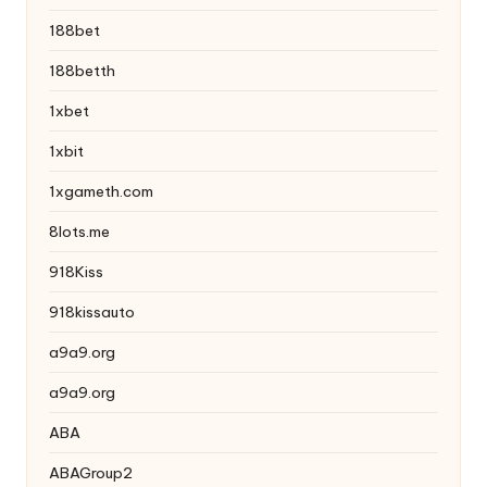
188bet
188betth
1xbet
1xbit
1xgameth.com
8lots.me
918Kiss
918kissauto
a9a9.org
a9a9.org
ABA
ABAGroup2