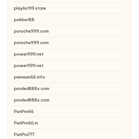
playlist99.store
pokbet88
porsche999.com
porsche999.com
power999.net
power999.net
premium66.info
proded888x.com
proded888x.com
PunPro66
PunPro66.in
PunPro777