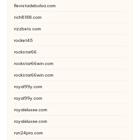
Revistadebolsa.com
rich8188.com
rizzbetx.com
rocket45
rockstar66
rockstar66win.com
rockstar66win.com
royal99y.com
royal99y.com
royaleluxee.com
royaleluxee.com
run24pro.com