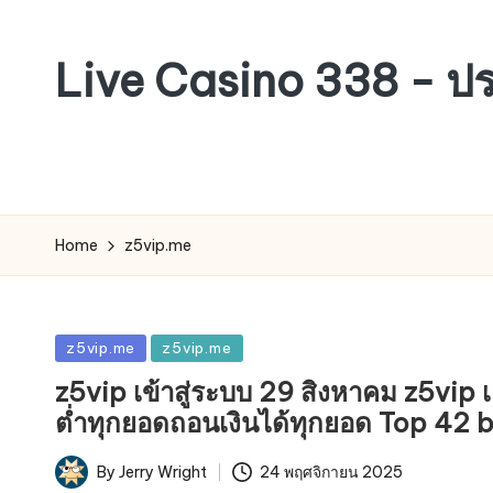
Live Casino 338 - ป
Home
z5vip.me
Posted
z5vip.me
z5vip.me
in
z5vip เข้าสู่ระบบ 29 สิงหาคม z5vip เ
ต่ำทุกยอดถอนเงินได้ทุกยอด Top 42
By
Jerry Wright
24 พฤศจิกายน 2025
Posted