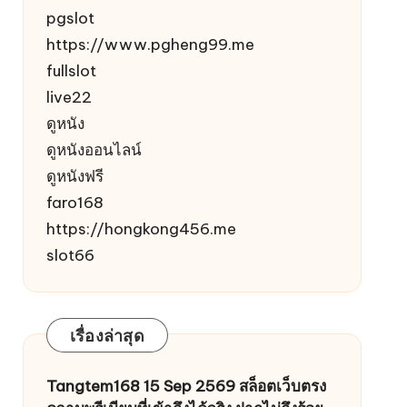
pgslot
https://www.pgheng99.me
fullslot
live22
ดูหนัง
ดูหนังออนไลน์
ดูหนังฟรี
faro168
https://hongkong456.me
slot66
เรื่องล่าสุด
Tangtem168 15 Sep 2569 สล็อตเว็บตรง