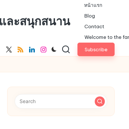
หน้าแรก
Blog
สและสนุกสนาน
Contact
Welcome to the fam
Subscribe
cebook.com
twitter.com
rss.com
linkedin.com
instagram.com