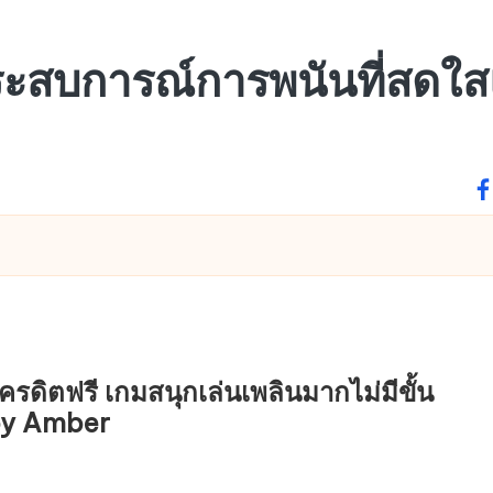
ระสบการณ์การพนันที่สดใ
fa
ครดิตฟรี เกมสนุกเล่นเพลินมากไม่มีขั้น
 by Amber