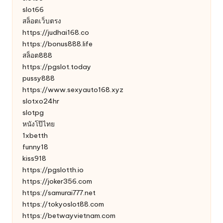
slot66
สล็อตเว็บตรง
https://judhai168.co
https://bonus888.life
สล็อต888
https://pgslot.today
pussy888
https://www.sexyauto168.xyz
slotxo24hr
slotpg
หนังโป๊ไทย
1xbetth
funny18
kiss918
https://pgslotth.io
https://joker356.com
https://samurai777.net
https://tokyoslot88.com
https://betwayvietnam.com