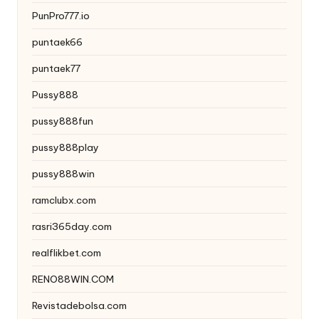
PunPro777.io
puntaek66
puntaek77
Pussy888
pussy888fun
pussy888play
pussy888win
ramclubx.com
rasri365day.com
realflikbet.com
RENO88WIN.COM
Revistadebolsa.com