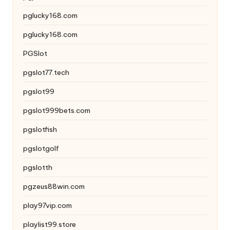
pglucky168.com
pglucky168.com
PGSlot
pgslot77.tech
pgslot99
pgslot999bets.com
pgslotfish
pgslotgolf
pgslotth
pgzeus88win.com
play97vip.com
playlist99.store