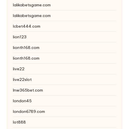
lalikabetsgame.com
lalikabetsgame.com
lcbet444.com
lion123
lionth168.com
lionth168.com
live22
live22slot
lnw365bet.com
london45
london6789.com
lot888