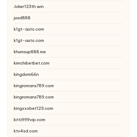
Joker123th.win
juad888
k1gt-auto.com
k1gt-auto.com
khumsup888.me
kimchibetbet.com
kingdom66n
kingromans789.com
kingromans789.com
kingxxxbet123.com
kitti999vip.com
ktv4sd.com