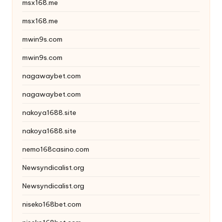
msx168.me
msx168.me
mwin9s.com
mwin9s.com
nagawaybet.com
nagawaybet.com
nakoya1688.site
nakoya1688.site
nemo168casino.com
Newsyndicalist.org
Newsyndicalist.org
niseko168bet.com