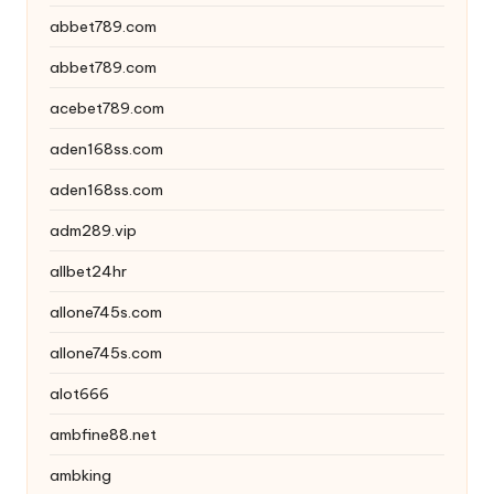
abbet789.com
abbet789.com
acebet789.com
aden168ss.com
aden168ss.com
adm289.vip
allbet24hr
allone745s.com
allone745s.com
alot666
ambfine88.net
ambking