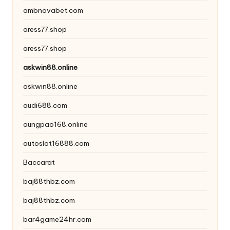
ambnovabet.com
aress77.shop
aress77.shop
askwin88.online
askwin88.online
audi688.com
aungpao168.online
autoslot16888.com
Baccarat
baj88thbz.com
baj88thbz.com
bar4game24hr.com