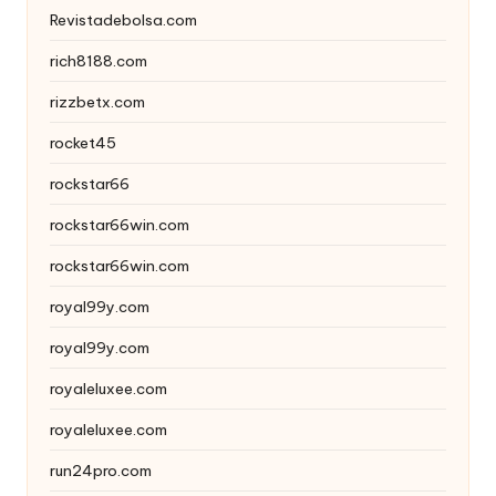
Revistadebolsa.com
rich8188.com
rizzbetx.com
rocket45
rockstar66
rockstar66win.com
rockstar66win.com
royal99y.com
royal99y.com
royaleluxee.com
royaleluxee.com
run24pro.com