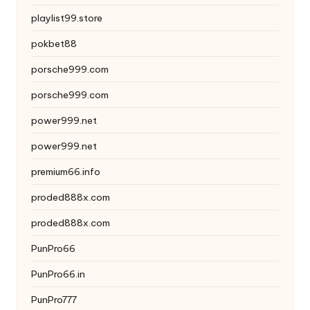
playlist99.store
pokbet88
porsche999.com
porsche999.com
power999.net
power999.net
premium66.info
proded888x.com
proded888x.com
PunPro66
PunPro66.in
PunPro777