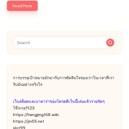
Read More
การบรรลุเป้าหมายมักมากับการตัดสินใจของเราในเวลาที่เรา
รับมันอย่างจริงใจ
เว็บสล็อตและบาคาร่าของโครตดีเว็บนี้เล่นแล้วรวยจัดๆ
โจ๊กเกอร์123
https://hengjing168.wiki
https://jin55.net
slot99