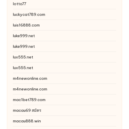
lotto77
luckycat789.com
luis16888.com
luke999.net
luke999.net
lux555.net
lux555.net
m4newonline.com
m4newonline.com
mac1bet789.com
macau69 สมัคร
macau888.win