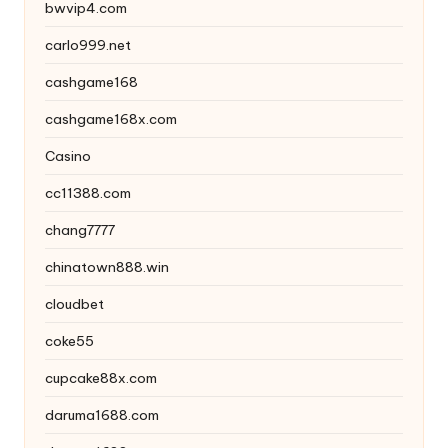
bwvip4.com
carlo999.net
cashgame168
cashgame168x.com
Casino
cc11388.com
chang7777
chinatown888.win
cloudbet
coke55
cupcake88x.com
daruma1688.com