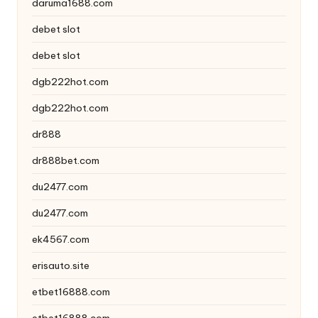
daruma1688.com
debet slot
debet slot
dgb222hot.com
dgb222hot.com
dr888
dr888bet.com
du2477.com
du2477.com
ek4567.com
erisauto.site
etbet16888.com