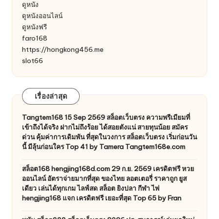
ดูหนัง
ดูหนังออนไลน์
ดูหนังฟรี
faro168
https://hongkong456.me
slot66
เรื่องล่าสุด
Tangtem168 15 Sep 2569 สล็อตเว็บตรง ความพรีเมียมที่
เข้าถึงได้จริง ฝากไม่ถึงร้อย ได้สอยตังแน่ สายทุนน้อย สมัคร
ด่วน คุ้มค่าการเดิมพัน ที่สุดในวงการ สล็อตเว็บตรง เริ่มก่อนวัน
นี้ มีลุ้นก่อนใคร Top 41 by Tamera Tangtem168e.com
สล็อต168 hengjing168d.com 29 ก.ย. 2569 เครดิตฟรี หวย
ออนไลน์ อัตราจ่ายมากที่สุด ของไทย ลอตเตอรี่ ราคาถูก ยูส
เดียว เล่นได้ทุกเกม ไลฟ์สด สล็อต ยิงปลา กีฬา ไพ่
hengjing168 แจก เครดิตฟรี เยอะที่สุด Top 65 by Fran