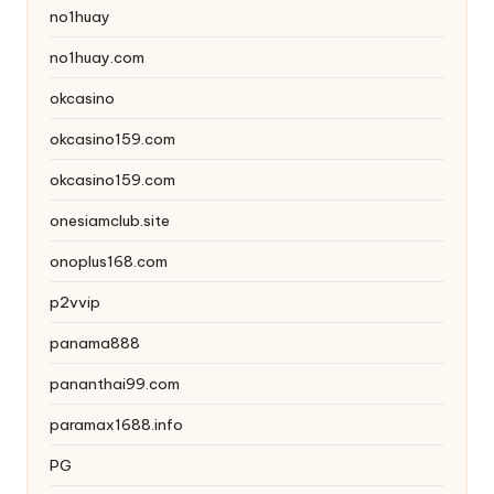
no1huay
no1huay.com
okcasino
okcasino159.com
okcasino159.com
onesiamclub.site
onoplus168.com
p2vvip
panama888
pananthai99.com
paramax1688.info
PG