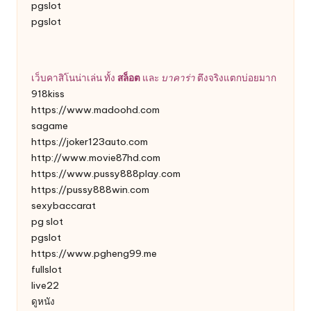
pgslot
pgslot
เว็บคาสิโนน่าเล่น ทั้ง
สล็อต
และ
บาคาร่า
ตึงจริงแตกบ่อยมาก
918kiss
https://www.madoohd.com
sagame
https://joker123auto.com
http://www.movie87hd.com
https://www.pussy888play.com
https://pussy888win.com
sexybaccarat
pg slot
pgslot
https://www.pgheng99.me
fullslot
live22
ดูหนัง