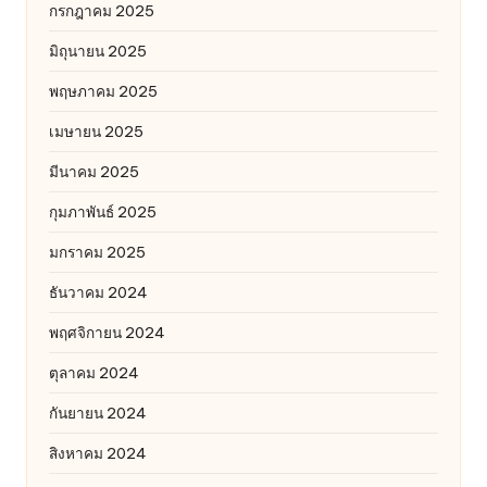
กรกฎาคม 2025
มิถุนายน 2025
พฤษภาคม 2025
เมษายน 2025
มีนาคม 2025
กุมภาพันธ์ 2025
มกราคม 2025
ธันวาคม 2024
พฤศจิกายน 2024
ตุลาคม 2024
กันยายน 2024
สิงหาคม 2024