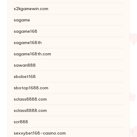
s2kgamewin.com
sagame
sagame168
sagame168th
sagame168th.com
sawan888
sbobet168
sbotop1688.com
sclass8888.com
sclass8888.com
scr888
sexxybet168-casino.com