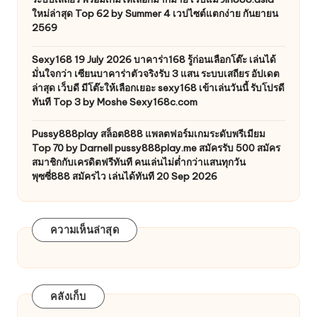
ใหม่ล่าสุด Top 62 by Summer 4 เวปไซต์แตกง่าย กันยายน
2569
Sexy168 19 July 2026 บาคาร่า168 รู้ก่อนเลือกโต๊ะ เล่นได้
มั่นใจกว่า เซียนบาคาร่าตัวจริงรับ 3 แสน ระบบเสถียร อัปเดต
ล่าสุด เว็บดี มีโต๊ะให้เลือกเยอะ sexy168 เข้าเล่นวันนี้ รับโปรดี
ทันที Top 3 by Moshe Sexy168c.com
Pussy888play สล็อต888 แพลตฟอร์มเกมระดับพรีเมียม
Top 70 by Darnell pussy888play.me สมัครรับ 500 สมัคร
สมาชิกกับเครดิตฟรีทันที คนเล่นไม่ต่ำกว่าแสนทุกวัน
พุซซี่888 สมัครไว เล่นได้ทันที 20 Sep 2026
ความเห็นล่าสุด
คลังเก็บ