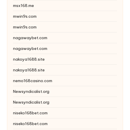
msx168.me
mwin9s.com
mwin9s.com
nagawaybet.com
nagawaybet.com
nakoya1688.site
nakoya1688.site
nemo168casino.com
Newsyndicalist.org
Newsyndicalist.org
niseko168bet.com
niseko168bet.com