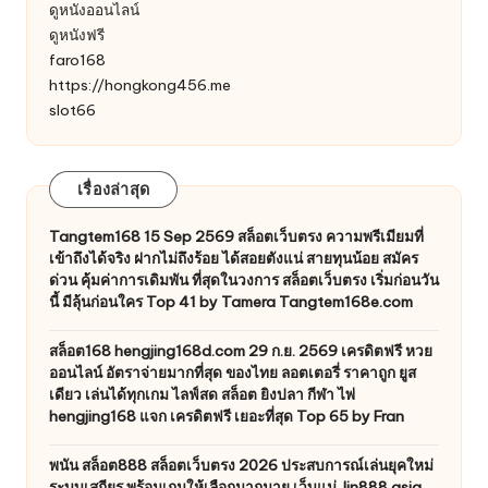
ดูหนังออนไลน์
ดูหนังฟรี
faro168
https://hongkong456.me
slot66
เรื่องล่าสุด
Tangtem168 15 Sep 2569 สล็อตเว็บตรง ความพรีเมียมที่
เข้าถึงได้จริง ฝากไม่ถึงร้อย ได้สอยตังแน่ สายทุนน้อย สมัคร
ด่วน คุ้มค่าการเดิมพัน ที่สุดในวงการ สล็อตเว็บตรง เริ่มก่อนวัน
นี้ มีลุ้นก่อนใคร Top 41 by Tamera Tangtem168e.com
สล็อต168 hengjing168d.com 29 ก.ย. 2569 เครดิตฟรี หวย
ออนไลน์ อัตราจ่ายมากที่สุด ของไทย ลอตเตอรี่ ราคาถูก ยูส
เดียว เล่นได้ทุกเกม ไลฟ์สด สล็อต ยิงปลา กีฬา ไพ่
hengjing168 แจก เครดิตฟรี เยอะที่สุด Top 65 by Fran
พนัน สล็อต888 สล็อตเว็บตรง 2026 ประสบการณ์เล่นยุคใหม่
ระบบเสถียร พร้อมเกมให้เลือกมากมาย เว็บแม่ Jin888.asia