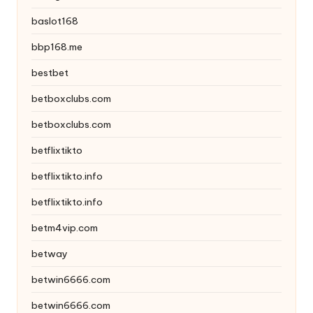
baslot168
bbp168.me
bestbet
betboxclubs.com
betboxclubs.com
betflixtikto
betflixtikto.info
betflixtikto.info
betm4vip.com
betway
betwin6666.com
betwin6666.com