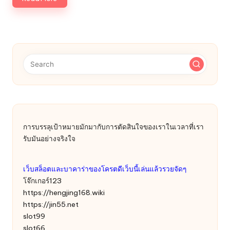
การบรรลุเป้าหมายมักมากับการตัดสินใจของเราในเวลาที่เรา
รับมันอย่างจริงใจ
เว็บสล็อตและบาคาร่าของโครตดีเว็บนี้เล่นแล้วรวยจัดๆ
โจ๊กเกอร์123
https://hengjing168.wiki
https://jin55.net
slot99
slot66