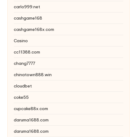
carlo999.net
cashgame168
cashgame168x.com
Casino
cc11388.com
chang7777
chinatown888.win
cloudbet
coke55
cupcake88x.com
daruma1688.com
daruma1688.com