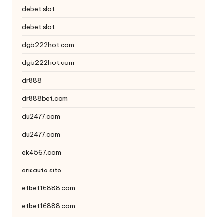
debet slot
debet slot
dgb222hot.com
dgb222hot.com
dr888
dr888bet.com
du2477.com
du2477.com
ek4567.com
erisauto.site
etbet16888.com
etbet16888.com