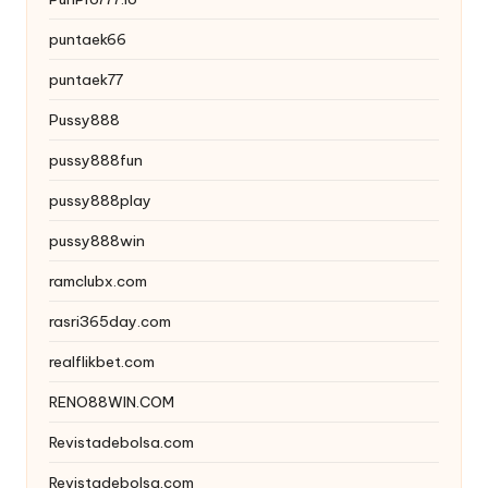
puntaek66
puntaek77
Pussy888
pussy888fun
pussy888play
pussy888win
ramclubx.com
rasri365day.com
realflikbet.com
RENO88WIN.COM
Revistadebolsa.com
Revistadebolsa.com