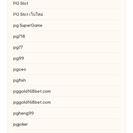
PG Slot
PG Slot เว็บใหม่
pg SuperGame
pg718
pg77
pg99
pgceo
pgfish
pggold168bet.com
pggold168bet.com
pgheng99
pgjoker