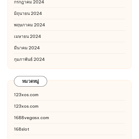
กรกฎาคม 2024
มิถุนายน 2024
พฤษภาคม 2024
เมษายน 2024
มีนาคม 2024
กุมภาพันธ์ 2024
หมวดหมู่
123xos.com
123xos.com
1688vegasx.com
168slot