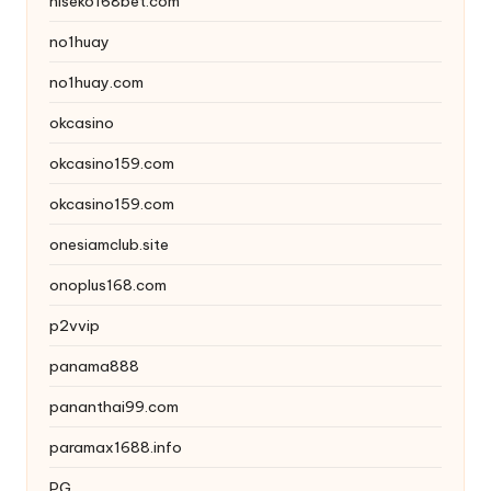
niseko168bet.com
no1huay
no1huay.com
okcasino
okcasino159.com
okcasino159.com
onesiamclub.site
onoplus168.com
p2vvip
panama888
pananthai99.com
paramax1688.info
PG