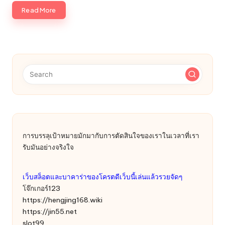
Read More
การบรรลุเป้าหมายมักมากับการตัดสินใจของเราในเวลาที่เรา
รับมันอย่างจริงใจ
เว็บสล็อตและบาคาร่าของโครตดีเว็บนี้เล่นแล้วรวยจัดๆ
โจ๊กเกอร์123
https://hengjing168.wiki
https://jin55.net
slot99