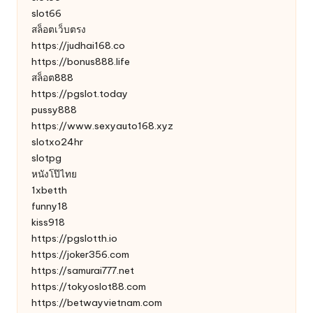
slot66
สล็อตเว็บตรง
https://judhai168.co
https://bonus888.life
สล็อต888
https://pgslot.today
pussy888
https://www.sexyauto168.xyz
slotxo24hr
slotpg
หนังโป๊ไทย
1xbetth
funny18
kiss918
https://pgslotth.io
https://joker356.com
https://samurai777.net
https://tokyoslot88.com
https://betwayvietnam.com