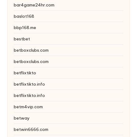
bar4game24hr.com
baslot168
bbp168.me
bestbet
betboxclubs.com
betboxclubs.com
betflixtikto
betflixtikto.info
betflixtikto.info
betm4vip.com
betway
betwin6666.com