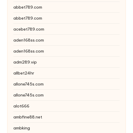
abbet789.com
abbet789.com
acebet789.com
aden168ss.com
aden168ss.com
adm289.vip
allbet24hr
allone745s.com
allone745s.com
alot666
ambfine88.net
ambking