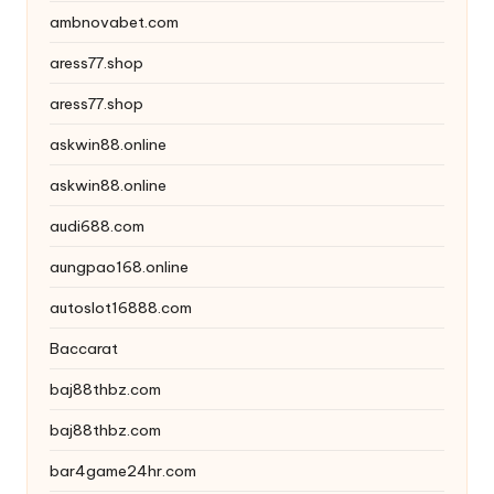
ambnovabet.com
aress77.shop
aress77.shop
askwin88.online
askwin88.online
audi688.com
aungpao168.online
autoslot16888.com
Baccarat
baj88thbz.com
baj88thbz.com
bar4game24hr.com