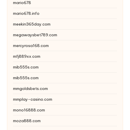
mario678
mario678.info
meekin365day.com
megawaysbet789.com
mercyrosa168.com
mfj889xx.com
mib555s.com
mib555s.com
mmgoldsbets.com
mmplay-casino.com
mono16888.com
moza888.com