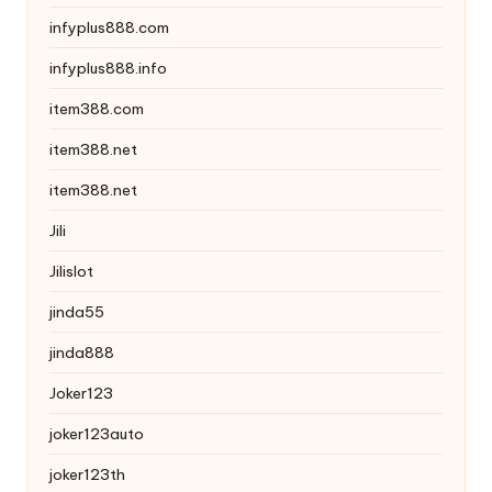
infyplus888.com
infyplus888.info
item388.com
item388.net
item388.net
Jili
Jilislot
jinda55
jinda888
Joker123
joker123auto
joker123th