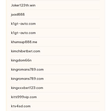
Joker123th.win
juad888
k1gt-auto.com
k1gt-auto.com
khumsup888.me
kimchibetbet.com
kingdom66n
kingromans789.com
kingromans789.com
kingxxxbet123.com
kitti999vip.com
ktv4sd.com