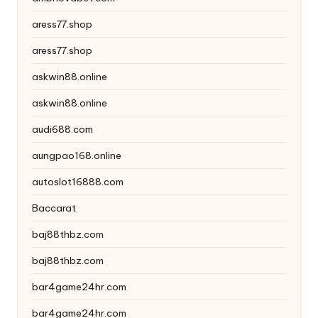
aress77.shop
aress77.shop
askwin88.online
askwin88.online
audi688.com
aungpao168.online
autoslot16888.com
Baccarat
baj88thbz.com
baj88thbz.com
bar4game24hr.com
bar4game24hr.com