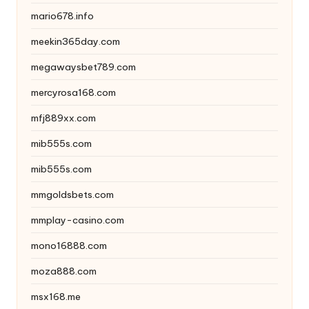
mario678.info
meekin365day.com
megawaysbet789.com
mercyrosa168.com
mfj889xx.com
mib555s.com
mib555s.com
mmgoldsbets.com
mmplay-casino.com
mono16888.com
moza888.com
msx168.me