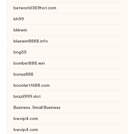
betworld369hot.com
bh99
bkkwin
bluewin8888.info
bng55
bombet888.win
bonus888
boonlert1688.com
brazil999 slot
Business, Small Business
bwvip4.com
bwvip4.com