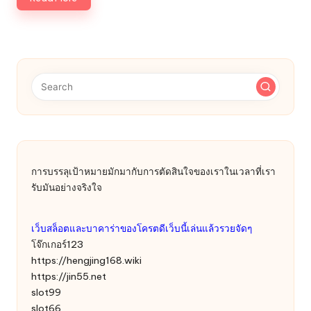
การบรรลุเป้าหมายมักมากับการตัดสินใจของเราในเวลาที่เรา
รับมันอย่างจริงใจ
เว็บสล็อตและบาคาร่าของโครตดีเว็บนี้เล่นแล้วรวยจัดๆ
โจ๊กเกอร์123
https://hengjing168.wiki
https://jin55.net
slot99
slot66