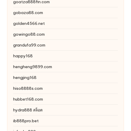
goatza888fin.com
gobaza88.com
golden4566.net
gowingo88.com
grandufa99.com
happy168
hengheng9899.com
hengjing168
hiso8888s.com
hubbet168.com
hydra888 สล็อต
ib888pro.bet