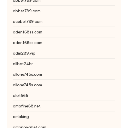
abbet789.com
abbet789.com
acebet789.com
aden168ss.com
aden168ss.com
adm289.vip
allbet24hr
allone745s.com
allone745s.com
alot666
ambfine88.net
ambking
ambnovabet.com