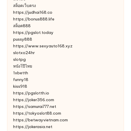
สล็อตเว็บตรง
https://judhai168.co
https://bonus888.life
สล็อต888
https://pgslot.today
pussy888
https://www.sexyauto168.xyz
slotxo24hr
slotpg
หนังโป๊ไทย
1xbetth
funny18
kiss918
https://pgslotth.io
https://joker356.com
https://samurai777.net
https://tokyoslot88.com
https://betwayvietnam.com
https://jokerasia.net