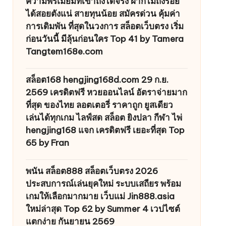
ความพรีเมียมที่เข้าถึงได้จริง ฝากไม่ถึงร้อย
ได้สอยตังแน่ สายทุนน้อย สมัครด่วน คุ้มค่า
การเดิมพัน ที่สุดในวงการ สล็อตเว็บตรง เริ่ม
ก่อนวันนี้ มีลุ้นก่อนใคร Top 41 by Tamera
Tangtem168e.com
สล็อต168 hengjing168d.com 29 ก.ย.
2569 เครดิตฟรี หวยออนไลน์ อัตราจ่ายมาก
ที่สุด ของไทย ลอตเตอรี่ ราคาถูก ยูสเดียว
เล่นได้ทุกเกม ไลฟ์สด สล็อต ยิงปลา กีฬา ไพ่
hengjing168 แจก เครดิตฟรี เยอะที่สุด Top
65 by Fran
พนัน สล็อต888 สล็อตเว็บตรง 2026
ประสบการณ์เล่นยุคใหม่ ระบบเสถียร พร้อม
เกมให้เลือกมากมาย เว็บแม่ Jin888.asia
ใหม่ล่าสุด Top 62 by Summer 4 เวปไซต์
แตกง่าย กันยายน 2569