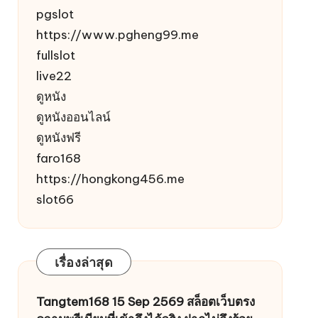
pgslot
https://www.pgheng99.me
fullslot
live22
ดูหนัง
ดูหนังออนไลน์
ดูหนังฟรี
faro168
https://hongkong456.me
slot66
เรื่องล่าสุด
Tangtem168 15 Sep 2569 สล็อตเว็บตรง