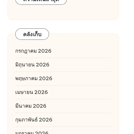
คลังเก็บ
กรกฎาคม 2026
มิถุนายน 2026
พฤษภาคม 2026
เมษายน 2026
มีนาคม 2026
กุมภาพันธ์ 2026
มกราคม 2026