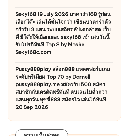
Sexy168 19 July 2026 บาคาร่า168 รู้ก่อน
เลือกโต๊ะ เล่นได้มั่นใจกว่า เซียนบาคาร่าตัว
จริงรับ 3 แสน ระบบเสถียร อัปเดตล่าสุด เว็บ
ดี มีโต๊ะให้เลือกเยอะ sexy168 เข้าเล่นวันนี้
รับโปรดีทันที Top 3 by Moshe
Sexy168c.com
Pussy888play สล็อต888 แพลตฟอร์มเกม
ระดับพรีเมียม Top 70 by Darnell
pussy888play.me สมัครรับ 500 สมัคร
สมาชิกกับเครดิตฟรีทันที คนเล่นไม่ต่ำกว่า
แสนทุกวัน พุซซี่888 สมัครไว เล่นได้ทันที
20 Sep 2026
ความเห็นล่าสุด