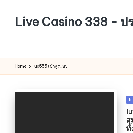
Live Casino 338 - ป
Home
lux555 เข้าสู่ระบบ
Po
l
in
l
สม
ทั