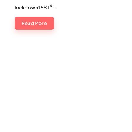
by
lockdown168 เว็…
Read More