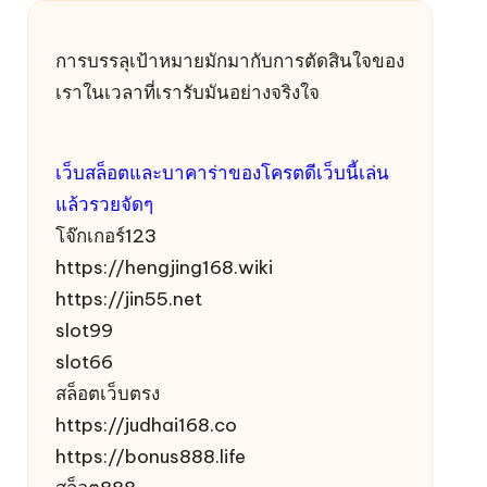
การบรรลุเป้าหมายมักมากับการตัดสินใจของ
เราในเวลาที่เรารับมันอย่างจริงใจ
เว็บสล็อตและบาคาร่าของโครตดีเว็บนี้เล่น
แล้วรวยจัดๆ
โจ๊กเกอร์123
https://hengjing168.wiki
https://jin55.net
slot99
slot66
สล็อตเว็บตรง
https://judhai168.co
https://bonus888.life