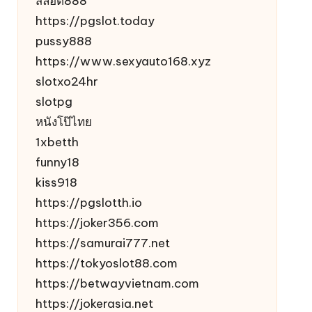
สล็อต888
https://pgslot.today
pussy888
https://www.sexyauto168.xyz
slotxo24hr
slotpg
หนังโป๊ไทย
1xbetth
funny18
kiss918
https://pgslotth.io
https://joker356.com
https://samurai777.net
https://tokyoslot88.com
https://betwayvietnam.com
https://jokerasia.net