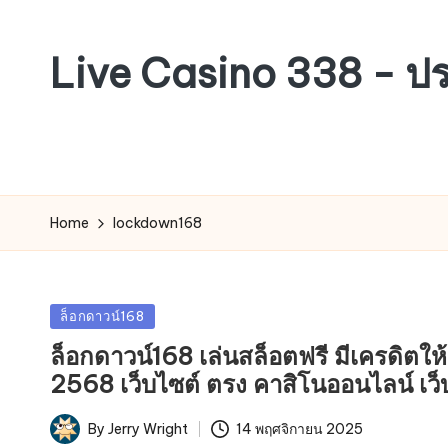
Live Casino 338 - ป
Home
lockdown168
Posted
ล็อกดาวน์168
in
ล็อกดาวน์168 เล่นสล็อตฟรี มีเครดิตให้
2568 เว็บไซต์ ตรง คาสิโนออนไลน์ เว็
By
Jerry Wright
14 พฤศจิกายน 2025
Posted