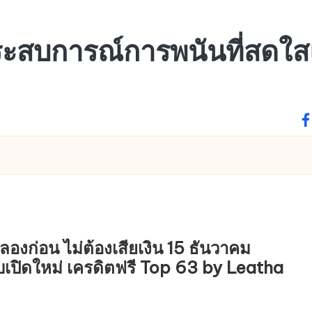
ระสบการณ์การพนันที่สดใ
fa
ลองก่อน ไม่ต้องเสียเงิน 15 ธันวาคม
บเปิดใหม่ เครดิตฟรี Top 63 by Leatha