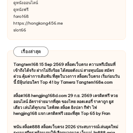
ดูหนังออนไลน์
ดูหนังฟรี
faro168
https://hongkong456.me
slot66
เรื่องล่าสุด
Tangtem168 15 Sep 2569 สล็อตเว็บตรง ความพรีเมียมที่
เข้าถึงได้จริง ฝากไม่ถึงร้อย ได้สอยตังแน่ สายทุนน้อย สมัคร
ด่วน คุ้มค่าการเดิมพัน ที่สุดในวงการ สล็อตเว็บตรง เริ่มก่อนวัน
นี้ มีลุ้นก่อนใคร Top 41 by Tamera Tangtem168e.com
สล็อต168 hengjing168d.com 29 ก.ย. 2569 เครดิตฟรี หวย
ออนไลน์ อัตราจ่ายมากที่สุด ของไทย ลอตเตอรี่ ราคาถูก ยูส
เดียว เล่นได้ทุกเกม ไลฟ์สด สล็อต ยิงปลา กีฬา ไพ่
hengjing168 แจก เครดิตฟรี เยอะที่สุด Top 65 by Fran
พนัน สล็อต888 สล็อตเว็บตรง 2026 ประสบการณ์เล่นยุคใหม่
ระบบเสถียร พร้อมเกมให้เลือกมากมาย เว็บแม่ Jin888.asia