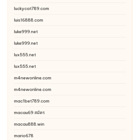
luckycat789.com
luis16888.com
luke999.net
luke999.net
lux555.net
lux555.net
m4newonline.com
m4newonline.com
mac1bet789.com
macau69 สมัคร
macau888.win
mario678