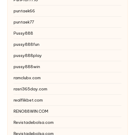
puntaek66
puntaek77
Pussy888
pussy888fun
pussy888play
pussy888win
ramclubx.com
rasri365day.com
realflikbet.com
RENO88WIN.COM
Revistadebolsa.com
Revistadebolsa.com