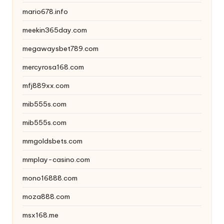
mario678.info
meekin365day.com
megawaysbet789.com
mercyrosa168.com
mfj889xx.com
mib555s.com
mib555s.com
mmgoldsbets.com
mmplay-casino.com
mono16888.com
moza888.com
msx168.me