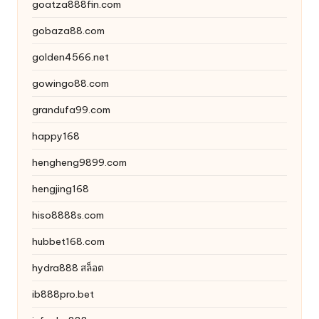
goatza888fin.com
gobaza88.com
golden4566.net
gowingo88.com
grandufa99.com
happy168
hengheng9899.com
hengjing168
hiso8888s.com
hubbet168.com
hydra888 สล็อต
ib888pro.bet