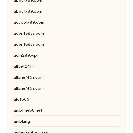
abbet789.com
abbet789.com
acebet789.com
aden168ss.com
aden168ss.com
adm289.vip
allbet24hr
allone745s.com
allone745s.com
alot666
ambfine88.net
ambking
ambnovabet.com