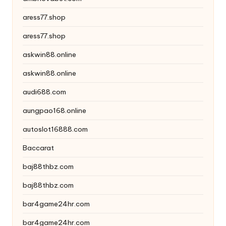
aress77.shop
aress77.shop
askwin88.online
askwin88.online
audi688.com
aungpao168.online
autoslot16888.com
Baccarat
baj88thbz.com
baj88thbz.com
bar4game24hr.com
bar4game24hr.com