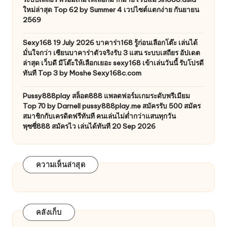
ใหม่ล่าสุด Top 62 by Summer 4 เวปไซต์แตกง่าย กันยายน
2569
Sexy168 19 July 2026 บาคาร่า168 รู้ก่อนเลือกโต๊ะ เล่นได้
มั่นใจกว่า เซียนบาคาร่าตัวจริงรับ 3 แสน ระบบเสถียร อัปเดต
ล่าสุด เว็บดี มีโต๊ะให้เลือกเยอะ sexy168 เข้าเล่นวันนี้ รับโปรดี
ทันที Top 3 by Moshe Sexy168c.com
Pussy888play สล็อต888 แพลตฟอร์มเกมระดับพรีเมียม
Top 70 by Darnell pussy888play.me สมัครรับ 500 สมัคร
สมาชิกกับเครดิตฟรีทันที คนเล่นไม่ต่ำกว่าแสนทุกวัน
พุซซี่888 สมัครไว เล่นได้ทันที 20 Sep 2026
ความเห็นล่าสุด
คลังเก็บ