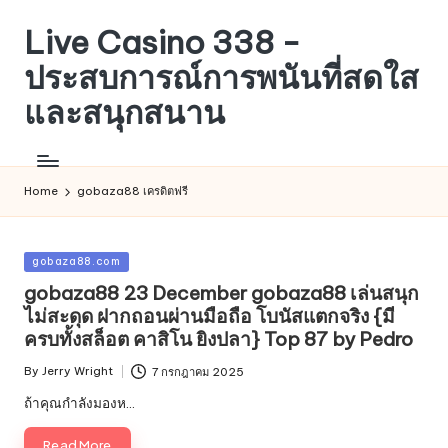
Live Casino 338 -
ประสบการณ์การพนันที่สดใส
และสนุกสนาน
Home
gobaza88 เครดิตฟรี
Posted
gobaza88.com
in
gobaza88 23 December gobaza88 เล่นสนุก
ไม่สะดุด ฝากถอนผ่านมือถือ โบนัสแตกจริง {มี
ครบทั้งสล็อต คาสิโน ยิงปลา} Top 87 by Pedro
By
Jerry Wright
7 กรกฎาคม 2025
Posted
by
ถ้าคุณกำลังมองห…
Read More