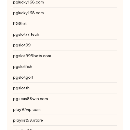
pglucky168.com
pglucky168.com
PGSlot
pgslot77.tech
pgslot99
pgslot999bets.com
pgslotfish
pgslotgolf
pgslotth
pgzeus88win.com
play97vip.com
playlist99.store