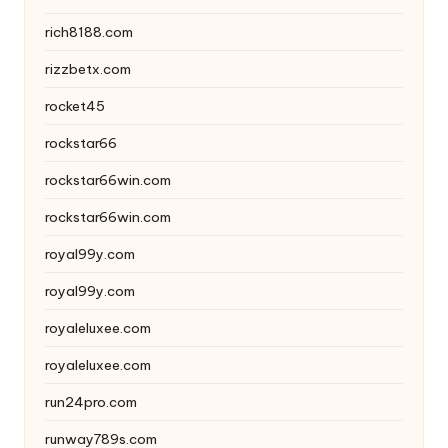
rich8188.com
rizzbetx.com
rocket45
rockstar66
rockstar66win.com
rockstar66win.com
royal99y.com
royal99y.com
royaleluxee.com
royaleluxee.com
run24pro.com
runway789s.com