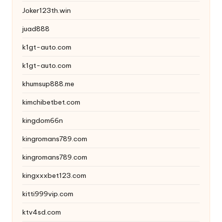
Joker123th.win
juad888
k1gt-auto.com
k1gt-auto.com
khumsup888.me
kimchibetbet.com
kingdom66n
kingromans789.com
kingromans789.com
kingxxxbet123.com
kitti999vip.com
ktv4sd.com