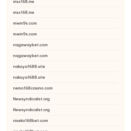
msx168.me
msx168.me
mwin9s.com
mwin9s.com
nagawaybet.com
nagawaybet.com
nakoya1688.site
nakoya1688.site
nemo168casino.com
Newsyndicalist.org
Newsyndicalist.org
niseko168bet.com