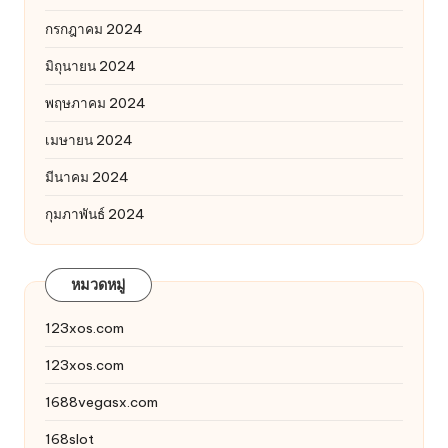
กรกฎาคม 2024
มิถุนายน 2024
พฤษภาคม 2024
เมษายน 2024
มีนาคม 2024
กุมภาพันธ์ 2024
หมวดหมู่
123xos.com
123xos.com
1688vegasx.com
168slot