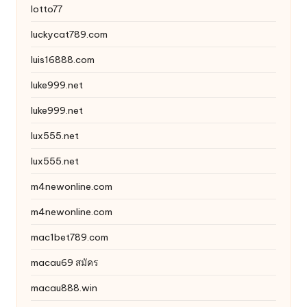
lotto77
luckycat789.com
luis16888.com
luke999.net
luke999.net
lux555.net
lux555.net
m4newonline.com
m4newonline.com
mac1bet789.com
macau69 สมัคร
macau888.win