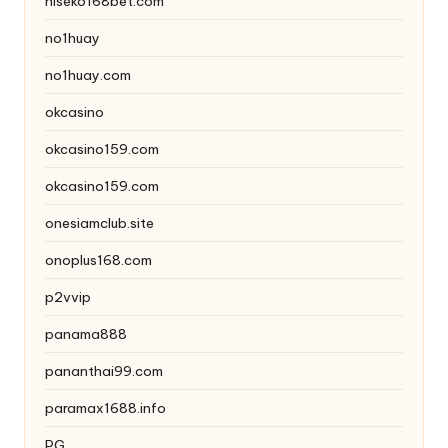
niseko168bet.com
no1huay
no1huay.com
okcasino
okcasino159.com
okcasino159.com
onesiamclub.site
onoplus168.com
p2vvip
panama888
pananthai99.com
paramax1688.info
PG