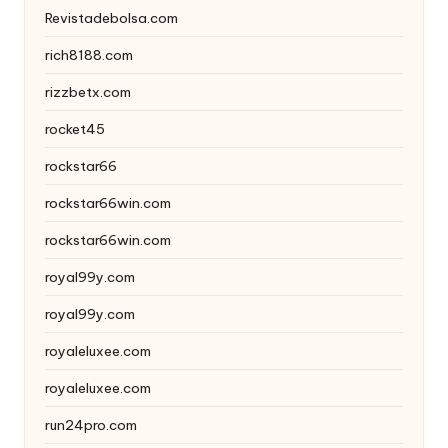
Revistadebolsa.com
rich8188.com
rizzbetx.com
rocket45
rockstar66
rockstar66win.com
rockstar66win.com
royal99y.com
royal99y.com
royaleluxee.com
royaleluxee.com
run24pro.com