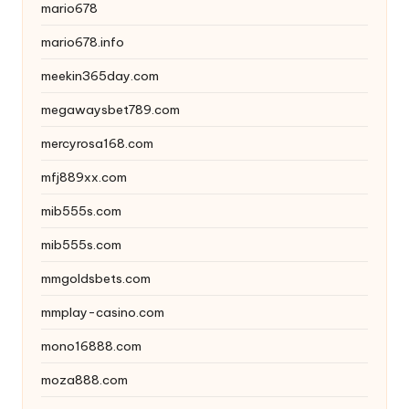
mario678
mario678.info
meekin365day.com
megawaysbet789.com
mercyrosa168.com
mfj889xx.com
mib555s.com
mib555s.com
mmgoldsbets.com
mmplay-casino.com
mono16888.com
moza888.com