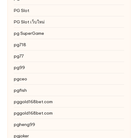
PG Slot
PG Slot เว็บใหม่
pg SuperGame
pg718
pg77
pg99
pgceo
pgfish
pggold168bet.com
pggold168bet.com
pgheng99
pgjoker