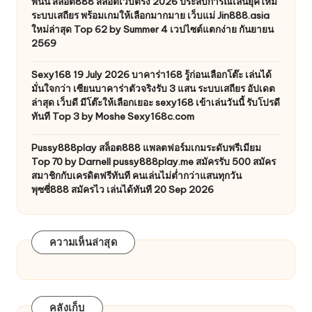
พนัน สล็อต888 สล็อตเว็บตรง 2026 ประสบการณ์เล่นยุคใหม่
ระบบเสถียร พร้อมเกมให้เลือกมากมาย เว็บแม่ Jin888.asia
ใหม่ล่าสุด Top 62 by Summer 4 เวปไซต์แตกง่าย กันยายน
2569
Sexy168 19 July 2026 บาคาร่า168 รู้ก่อนเลือกโต๊ะ เล่นได้
มั่นใจกว่า เซียนบาคาร่าตัวจริงรับ 3 แสน ระบบเสถียร อัปเดต
ล่าสุด เว็บดี มีโต๊ะให้เลือกเยอะ sexy168 เข้าเล่นวันนี้ รับโปรดี
ทันที Top 3 by Moshe Sexy168c.com
Pussy888play สล็อต888 แพลตฟอร์มเกมระดับพรีเมียม
Top 70 by Darnell pussy888play.me สมัครรับ 500 สมัคร
สมาชิกกับเครดิตฟรีทันที คนเล่นไม่ต่ำกว่าแสนทุกวัน
พุซซี่888 สมัครไว เล่นได้ทันที 20 Sep 2026
ความเห็นล่าสุด
คลังเก็บ