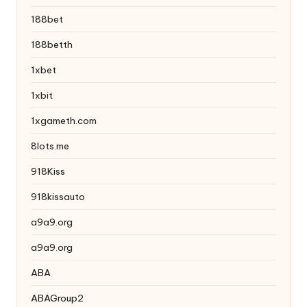
188bet
188betth
1xbet
1xbit
1xgameth.com
8lots.me
918Kiss
918kissauto
a9a9.org
a9a9.org
ABA
ABAGroup2