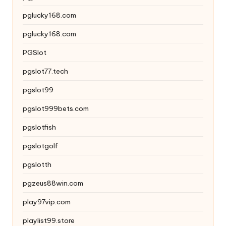
pglucky168.com
pglucky168.com
PGSlot
pgslot77.tech
pgslot99
pgslot999bets.com
pgslotfish
pgslotgolf
pgslotth
pgzeus88win.com
play97vip.com
playlist99.store