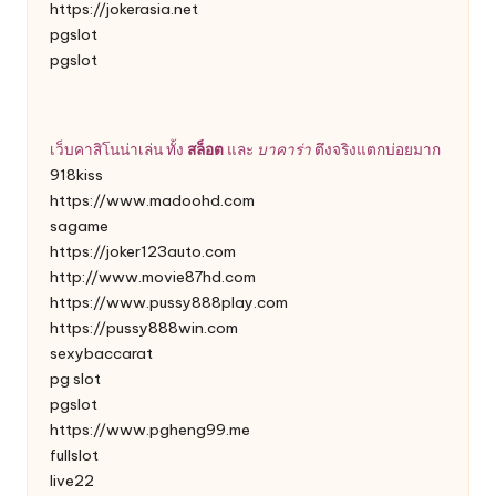
https://jokerasia.net
pgslot
pgslot
เว็บคาสิโนน่าเล่น ทั้ง
สล็อต
และ
บาคาร่า
ตึงจริงแตกบ่อยมาก
918kiss
https://www.madoohd.com
sagame
https://joker123auto.com
http://www.movie87hd.com
https://www.pussy888play.com
https://pussy888win.com
sexybaccarat
pg slot
pgslot
https://www.pgheng99.me
fullslot
live22