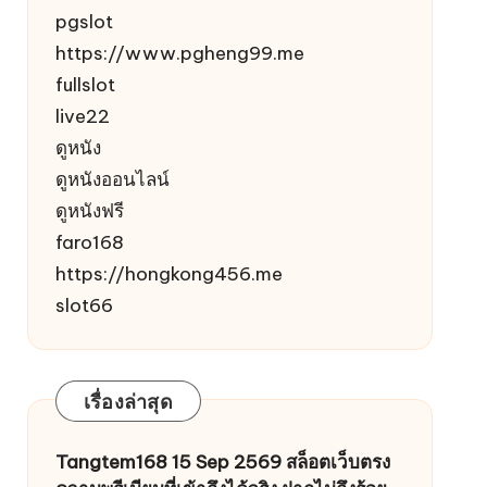
pgslot
https://www.pgheng99.me
fullslot
live22
ดูหนัง
ดูหนังออนไลน์
ดูหนังฟรี
faro168
https://hongkong456.me
slot66
เรื่องล่าสุด
Tangtem168 15 Sep 2569 สล็อตเว็บตรง