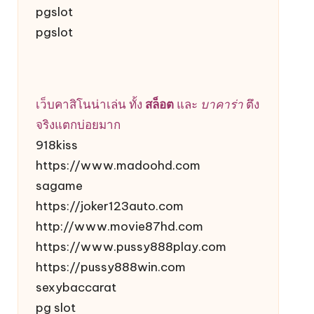
pgslot
pgslot
เว็บคาสิโนน่าเล่น ทั้ง
สล็อต
และ
บาคาร่า
ตึง
จริงแตกบ่อยมาก
918kiss
https://www.madoohd.com
sagame
https://joker123auto.com
http://www.movie87hd.com
https://www.pussy888play.com
https://pussy888win.com
sexybaccarat
pg slot