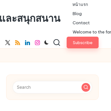
หน้าแรก
Blog
สและสนุกสนาน
Contact
Welcome to the fam
Subscribe
cebook.com
twitter.com
rss.com
linkedin.com
instagram.com