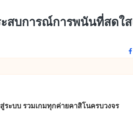
ระสบการณ์การพนันที่สดใ
fa
้าสู่ระบบ รวมเกมทุกค่ายคาสิโนครบวงจร