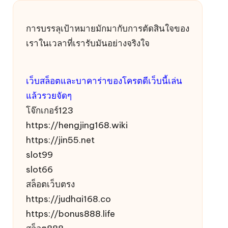
การบรรลุเป้าหมายมักมากับการตัดสินใจของ
เราในเวลาที่เรารับมันอย่างจริงใจ
เว็บสล็อตและบาคาร่าของโครตดีเว็บนี้เล่น
แล้วรวยจัดๆ
โจ๊กเกอร์123
https://hengjing168.wiki
https://jin55.net
slot99
slot66
สล็อตเว็บตรง
https://judhai168.co
https://bonus888.life