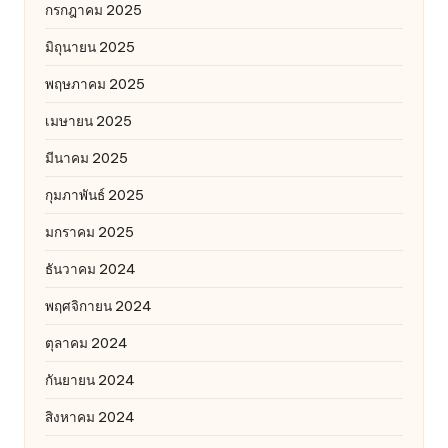
กรกฎาคม 2025
มิถุนายน 2025
พฤษภาคม 2025
เมษายน 2025
มีนาคม 2025
กุมภาพันธ์ 2025
มกราคม 2025
ธันวาคม 2024
พฤศจิกายน 2024
ตุลาคม 2024
กันยายน 2024
สิงหาคม 2024