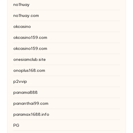
no1huay
no1huay.com
okcasino
okcasino159.com
okcasino159.com
onesiamclub.site
onoplus168.com
p2vvip
panama888
pananthai99.com
paramax1688.info
PG