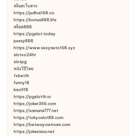
สล็อตเว็บตรง
https://judhai168.co
https://bonus888.life
สล็อต888
https://pgslot.today
pussy888
https://www.sexyauto168.xyz
slotxo24hr
slotpg
หนังโป๊ไทย
1xbetth
funny18
kiss918
https://pgslotth.io
https://joker356.com
https://samurai777.net
https://tokyoslot88.com
https://betwayvietnam.com
https://jokerasia.net