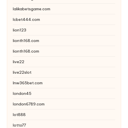
lalikabetsgame.com
lcbet444.com
lion123
lionth168.com
lionth168.com
live22
live22slot
lnw365bet.com
london45
london6789.com
lot888
lotto77