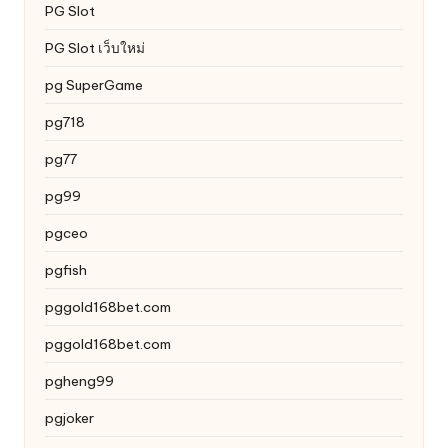
PG Slot
PG Slot เว็บใหม่
pg SuperGame
pg718
pg77
pg99
pgceo
pgfish
pggold168bet.com
pggold168bet.com
pgheng99
pgjoker