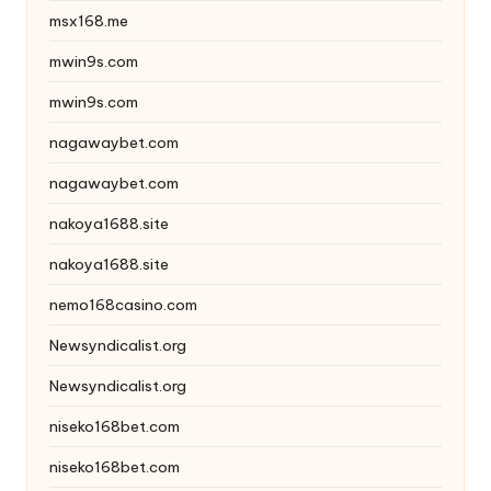
msx168.me
mwin9s.com
mwin9s.com
nagawaybet.com
nagawaybet.com
nakoya1688.site
nakoya1688.site
nemo168casino.com
Newsyndicalist.org
Newsyndicalist.org
niseko168bet.com
niseko168bet.com