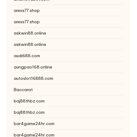
aress77.shop
aress77.shop
askwin88.online
askwin88.online
audi688.com
aungpao168.online
autoslot16888.com
Baccarat
baj88thbz.com
baj88thbz.com
bar4game24hr.com
bar4game24hr.com