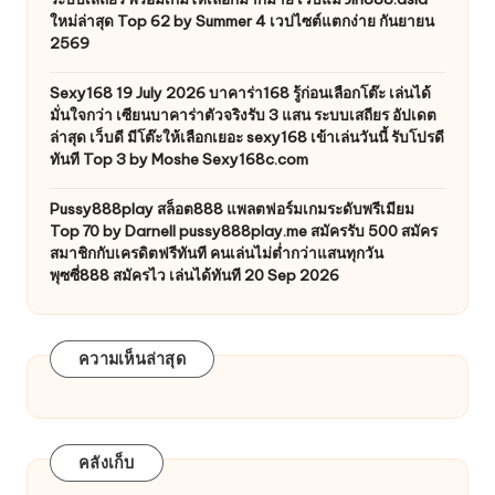
ใหม่ล่าสุด Top 62 by Summer 4 เวปไซต์แตกง่าย กันยายน
2569
Sexy168 19 July 2026 บาคาร่า168 รู้ก่อนเลือกโต๊ะ เล่นได้
มั่นใจกว่า เซียนบาคาร่าตัวจริงรับ 3 แสน ระบบเสถียร อัปเดต
ล่าสุด เว็บดี มีโต๊ะให้เลือกเยอะ sexy168 เข้าเล่นวันนี้ รับโปรดี
ทันที Top 3 by Moshe Sexy168c.com
Pussy888play สล็อต888 แพลตฟอร์มเกมระดับพรีเมียม
Top 70 by Darnell pussy888play.me สมัครรับ 500 สมัคร
สมาชิกกับเครดิตฟรีทันที คนเล่นไม่ต่ำกว่าแสนทุกวัน
พุซซี่888 สมัครไว เล่นได้ทันที 20 Sep 2026
ความเห็นล่าสุด
คลังเก็บ