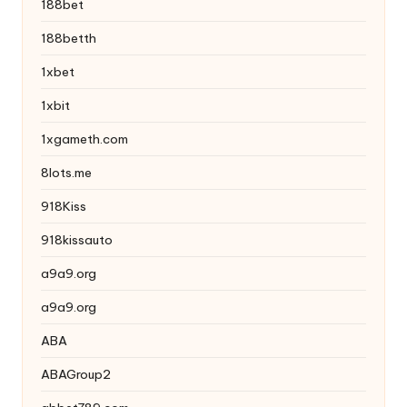
188bet
188betth
1xbet
1xbit
1xgameth.com
8lots.me
918Kiss
918kissauto
a9a9.org
a9a9.org
ABA
ABAGroup2