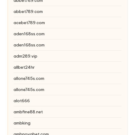
abbet789.com
abbet789.com
acebet789.com
aden168ss.com
aden168ss.com
adm289.vip
allbet24hr
allone745s.com
allone745s.com
alot666
ambfine88.net
ambking
ambnovabet.com