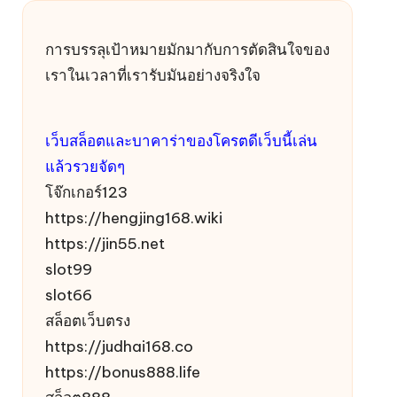
การบรรลุเป้าหมายมักมากับการตัดสินใจของ
เราในเวลาที่เรารับมันอย่างจริงใจ
เว็บสล็อตและบาคาร่าของโครตดีเว็บนี้เล่น
แล้วรวยจัดๆ
โจ๊กเกอร์123
https://hengjing168.wiki
https://jin55.net
slot99
slot66
สล็อตเว็บตรง
https://judhai168.co
https://bonus888.life