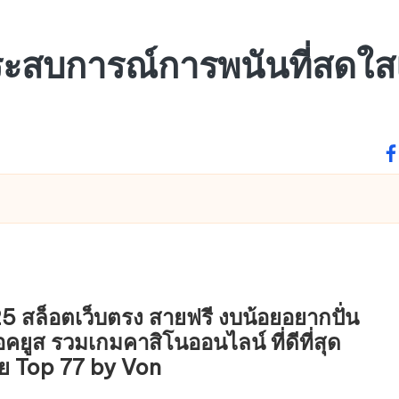
ระสบการณ์การพนันที่สดใ
fa
 สล็อตเว็บตรง สายฟรี งบน้อยอยากปั่น
คยูส รวมเกมคาสิโนออนไลน์ ที่ดีที่สุด
ไทย Top 77 by Von