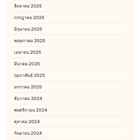
สิงหาคม 2025
กรกฎาคม 2025
มิถุนายน 2025
พฤษภาคม 2025
เมษายน 2025
มีนาคม 2025
กุมภาพันธ์ 2025
มกราคม 2025
ธันวาคม 2024
พฤศจิกายน 2024
ตุลาคม 2024
กันยายน 2024