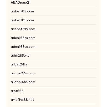
ABAGroup2
abbet789.com
abbet789.com
acebet789.com
aden168ss.com
aden168ss.com
adm289.vip
allbet24hr
allone745s.com
allone745s.com
alot666
ambfine88.net