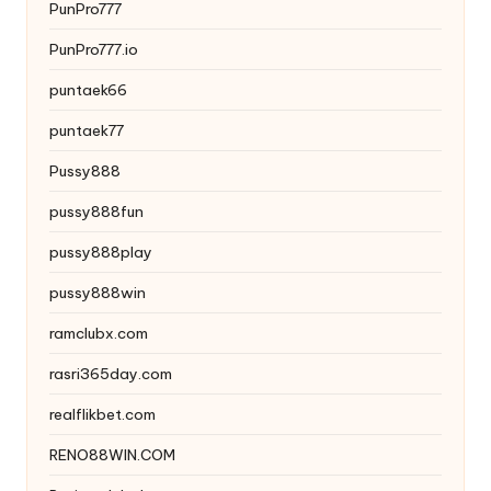
PunPro777
PunPro777.io
puntaek66
puntaek77
Pussy888
pussy888fun
pussy888play
pussy888win
ramclubx.com
rasri365day.com
realflikbet.com
RENO88WIN.COM