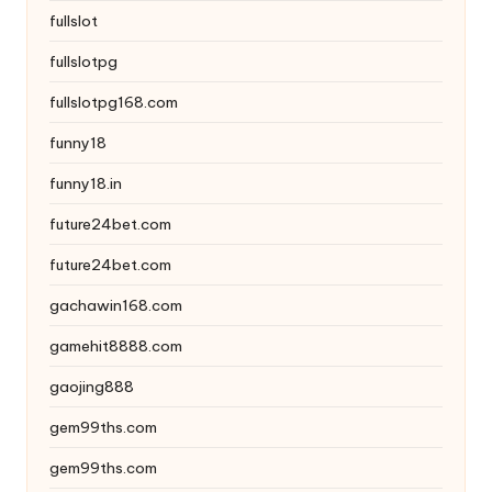
fullslot
fullslotpg
fullslotpg168.com
funny18
funny18.in
future24bet.com
future24bet.com
gachawin168.com
gamehit8888.com
gaojing888
gem99ths.com
gem99ths.com