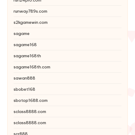
run24pro.com
runway789s.com
s2kgamewin.com
sagame
sagame168
sagame168th
sagame168th.com
sawan888
sbobet168
sbotop1688.com
sclass8888.com
sclass8888.com
scr888