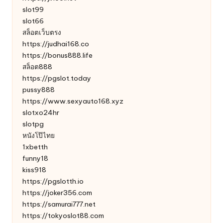
slot99
slot66
สล็อตเว็บตรง
https://judhai168.co
https://bonus888.life
สล็อต888
https://pgslot.today
pussy888
https://www.sexyauto168.xyz
slotxo24hr
slotpg
หนังโป๊ไทย
1xbetth
funny18
kiss918
https://pgslotth.io
https://joker356.com
https://samurai777.net
https://tokyoslot88.com