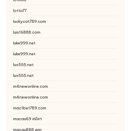
lotto77
luckycat789.com
luis16888.com
luke999.net
luke999.net
lux555.net
lux555.net
m4newonline.com
m4newonline.com
mac1bet789.com
macau69 สมัคร
macau888.win