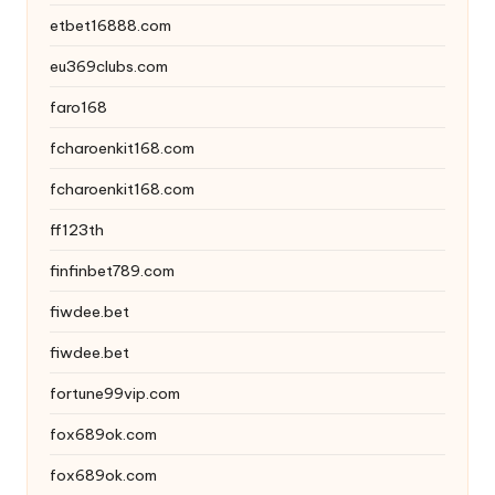
etbet16888.com
eu369clubs.com
faro168
fcharoenkit168.com
fcharoenkit168.com
ff123th
finfinbet789.com
fiwdee.bet
fiwdee.bet
fortune99vip.com
fox689ok.com
fox689ok.com