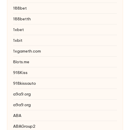
188bet
188betth
1xbet
1xbit
1xgameth.com
8lots.me
918Kiss
918kissauto
a9a9.org
a9a9.org
ABA
ABAGroup2