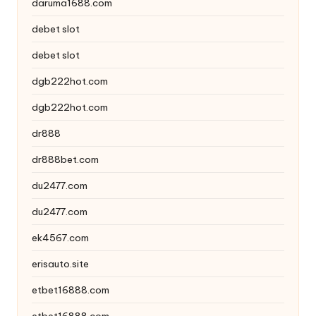
daruma1688.com
debet slot
debet slot
dgb222hot.com
dgb222hot.com
dr888
dr888bet.com
du2477.com
du2477.com
ek4567.com
erisauto.site
etbet16888.com