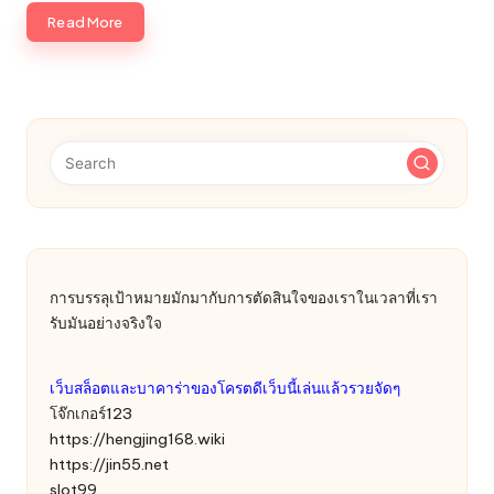
Read More
การบรรลุเป้าหมายมักมากับการตัดสินใจของเราในเวลาที่เรา
รับมันอย่างจริงใจ
เว็บสล็อตและบาคาร่าของโครตดีเว็บนี้เล่นแล้วรวยจัดๆ
โจ๊กเกอร์123
https://hengjing168.wiki
https://jin55.net
slot99