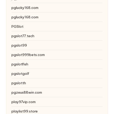
pglucky168.com
pglucky168.com
PGSlot
pgslot77.tech
pgslot99
pgslot999bets.com
pgslotfish
pgslotgolf
pgslotth
pgzeus88win.com
play97vip.com
playlist99.store