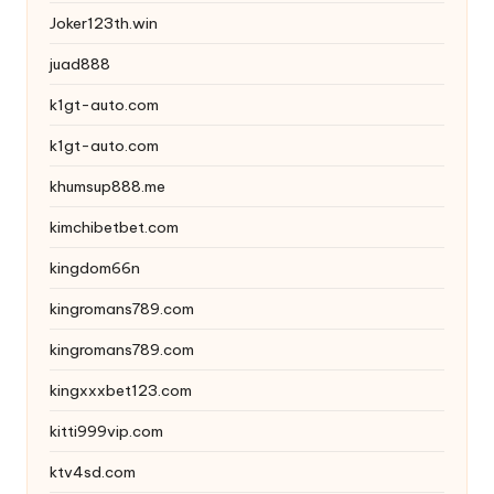
Joker123th.win
juad888
k1gt-auto.com
k1gt-auto.com
khumsup888.me
kimchibetbet.com
kingdom66n
kingromans789.com
kingromans789.com
kingxxxbet123.com
kitti999vip.com
ktv4sd.com