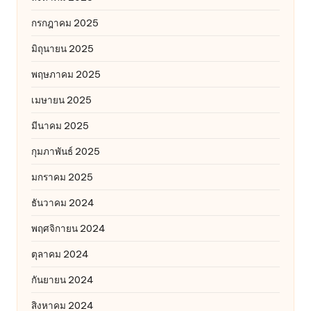
กรกฎาคม 2025
มิถุนายน 2025
พฤษภาคม 2025
เมษายน 2025
มีนาคม 2025
กุมภาพันธ์ 2025
มกราคม 2025
ธันวาคม 2024
พฤศจิกายน 2024
ตุลาคม 2024
กันยายน 2024
สิงหาคม 2024