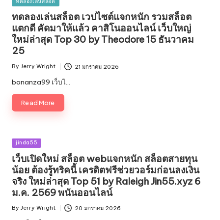
Posted
ทดลองเล่นสล็อต
in
ทดลองเล่นสล็อต เวปไซต์แจกหนัก รวมสล็อต
แตกดี คัดมาให้แล้ว คาสิโนออนไลน์ เว็บใหญ่
ใหม่ล่าสุด Top 30 by Theodore 15 ธันวาคม
25
By
Jerry Wright
21 มกราคม 2026
Posted
by
bonanza99 เว็บไ…
Read More
Posted
jinda55
in
เว็บเปิดใหม่ สล็อต webแจกหนัก สล็อตสายทุน
น้อย ต้องรู้ทริคนี้ เครดิตฟรีช่วยวอร์มก่อนลงเงิน
จริง ใหม่ล่าสุด Top 51 by Raleigh Jin55.xyz 6
ม.ค. 2569 พนันออนไลน์
By
Jerry Wright
20 มกราคม 2026
Posted
by