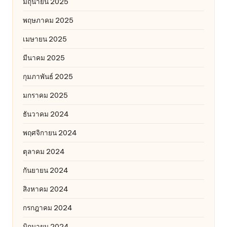
มิถุนายน 2025
พฤษภาคม 2025
เมษายน 2025
มีนาคม 2025
กุมภาพันธ์ 2025
มกราคม 2025
ธันวาคม 2024
พฤศจิกายน 2024
ตุลาคม 2024
กันยายน 2024
สิงหาคม 2024
กรกฎาคม 2024
มิถุนายน 2024