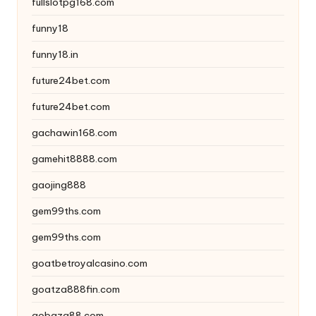
fullslotpg168.com
funny18
funny18.in
future24bet.com
future24bet.com
gachawin168.com
gamehit8888.com
gaojing888
gem99ths.com
gem99ths.com
goatbetroyalcasino.com
goatza888fin.com
gobaza88.com