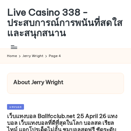
Live Casino 338 -
ประสบการณ์การพนันที่สดใส
และสนุกสนาน
Home
Jerry Wright
Page 4
About Jerry Wright
Posted
แทงบอล
in
เว็บแทงบอล Ballfcclub.net 25 April 26 แทง
บอล เว็บแทงบอลที่ดีที่สุดในโลก บอลสด เรียล
ไทม์ แจกโปรเด็ดไม่อั้น ชมบอลสดฟรี ชัดระดับ