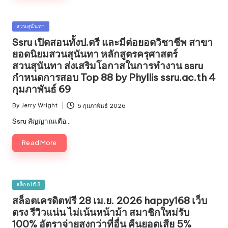
Posted
สวนสุนันทา
in
Ssru เปิดสอนทั้งป.ตรี และมีต่อยอดวิชาชีพ สาขา
ยอดนิยมสวนสุนันทา หลักสูตรครุศาสตร์
สวนสุนันทา ส่งเสริมโอกาสในการทำงาน ssru
กำหนดการสอบ Top 88 by Phyllis ssru.ac.th 4
กุมภาพันธ์ 69
By
Jerry Wright
5 กุมภาพันธ์ 2026
Posted
by
Ssru สัญญาณเตือ…
Read More
Posted
สล็อต168
in
สล็อตเครดิตฟรี 28 เม.ย. 2026 happy168 เว็บ
ตรง รีวิวแน่น ไม่เน้นหน้าม้า สมาชิกใหม่รับ
100% อัตราจ่ายสูงกว่าที่อื่น คืนยอดเสีย 5%