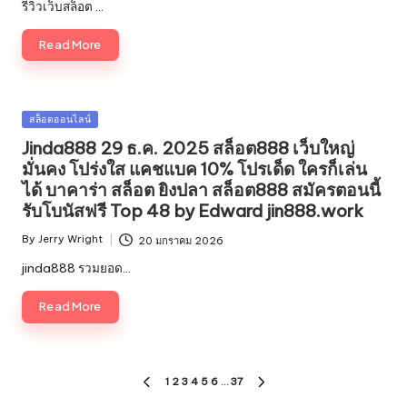
รีวิวเว็บสล็อต …
Read More
Posted
สล็อตออนไลน์
in
Jinda888 29 ธ.ค. 2025 สล็อต888 เว็บใหญ่
มั่นคง โปร่งใส แคชแบค 10% โปรเด็ด ใครก็เล่น
ได้ บาคาร่า สล็อต ยิงปลา สล็อต888 สมัครตอนนี้
รับโบนัสฟรี Top 48 by Edward jin888.work
By
Jerry Wright
20 มกราคม 2026
Posted
by
jinda888 รวมยอด…
Read More
Posts
1
2
3
4
5
6
…
37
PREVIOUS
NEXT
PAGE
PAGE