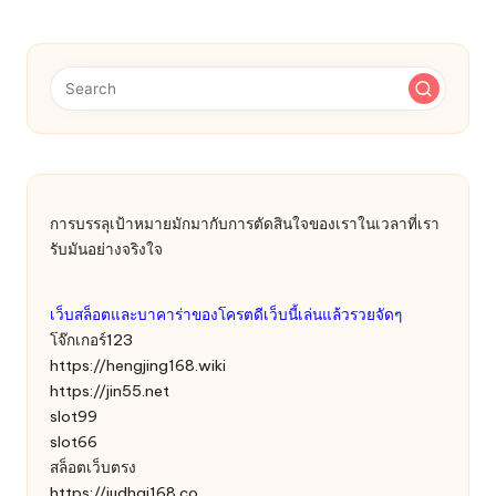
pagination
การบรรลุเป้าหมายมักมากับการตัดสินใจของเราในเวลาที่เรา
รับมันอย่างจริงใจ
เว็บสล็อตและบาคาร่าของโครตดีเว็บนี้เล่นแล้วรวยจัดๆ
โจ๊กเกอร์123
https://hengjing168.wiki
https://jin55.net
slot99
slot66
สล็อตเว็บตรง
https://judhai168.co