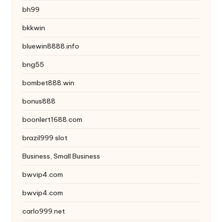
bh99
bkkwin
bluewin8888.info
bng55
bombet888.win
bonus888
boonlert1688.com
brazil999 slot
Business, Small Business
bwvip4.com
bwvip4.com
carlo999.net