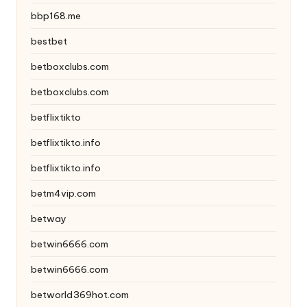
bbp168.me
bestbet
betboxclubs.com
betboxclubs.com
betflixtikto
betflixtikto.info
betflixtikto.info
betm4vip.com
betway
betwin6666.com
betwin6666.com
betworld369hot.com