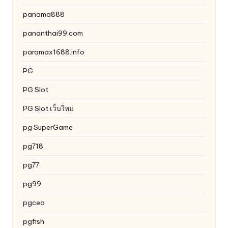
panama888
pananthai99.com
paramax1688.info
PG
PG Slot
PG Slot เว็บใหม่
pg SuperGame
pg718
pg77
pg99
pgceo
pgfish