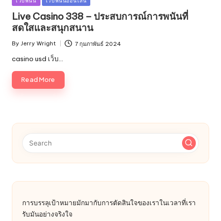
เว็บพนัน
เว็บพนันออนไลน์
Live Casino 338 – ประสบการณ์การพนันที่
สดใสและสนุกสนาน
By
Jerry Wright
7 กุมภาพันธ์ 2024
Posted
by
casino usd เว็บ…
Read More
การบรรลุเป้าหมายมักมากับการตัดสินใจของเราในเวลาที่เรา
รับมันอย่างจริงใจ