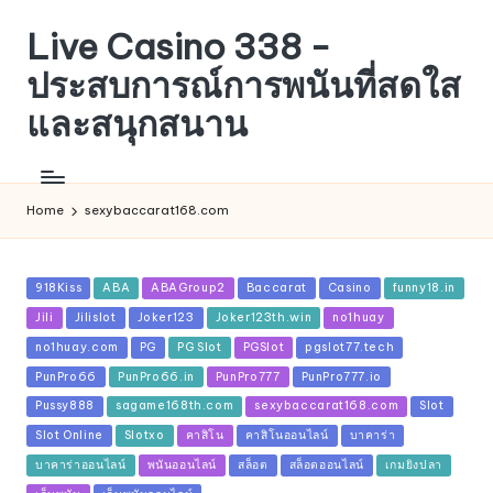
Live Casino 338 -
ประสบการณ์การพนันที่สดใส
และสนุกสนาน
Home
sexybaccarat168.com
Posted
918Kiss
ABA
ABAGroup2
Baccarat
Casino
funny18.in
in
Jili
Jilislot
Joker123
Joker123th.win
no1huay
no1huay.com
PG
PG Slot
PGSlot
pgslot77.tech
PunPro66
PunPro66.in
PunPro777
PunPro777.io
Pussy888
sagame168th.com
sexybaccarat168.com
Slot
Slot Online
Slotxo
คาสิโน
คาสิโนออนไลน์
บาคาร่า
บาคาร่าออนไลน์
พนันออนไลน์
สล็อต
สล็อตออนไลน์
เกมยิงปลา