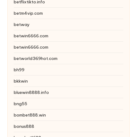
betflixtikto.info
betm4vip.com
betway
betwin6666.com
betwin6666.com
betworld369hot.com
bh99
bkkwin
bluewin8888.info
bng55
bombet888.win
bonus888