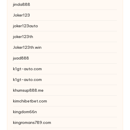
jinda888
Joker123
joker123auto
joker123th
Joker123th.win
juad888
k1gt-auto.com
k1gt-auto.com
khumsup888.me
kimchibetbet.com
kingdom66n
kingromans789.com