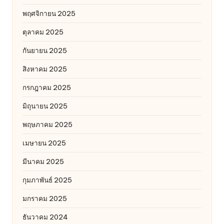
พฤศจิกายน 2025
ตุลาคม 2025
กันยายน 2025
สิงหาคม 2025
กรกฎาคม 2025
มิถุนายน 2025
พฤษภาคม 2025
เมษายน 2025
มีนาคม 2025
กุมภาพันธ์ 2025
มกราคม 2025
ธันวาคม 2024