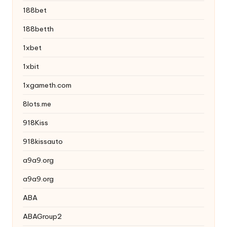
188bet
188betth
1xbet
1xbit
1xgameth.com
8lots.me
918Kiss
918kissauto
a9a9.org
a9a9.org
ABA
ABAGroup2