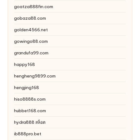
goatza888fin.com
gobaza88.com
golden4566.net
gowingo88.com
grandufa99.com
happy168
hengheng9899.com
hengjing168
hiso8888s.com
hubbet168.com
hydra888 สล็อต
ib888pro.bet