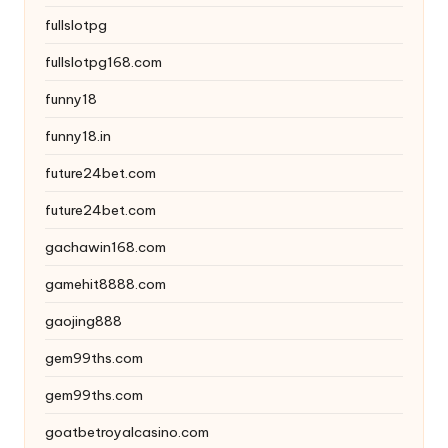
fullslotpg
fullslotpg168.com
funny18
funny18.in
future24bet.com
future24bet.com
gachawin168.com
gamehit8888.com
gaojing888
gem99ths.com
gem99ths.com
goatbetroyalcasino.com