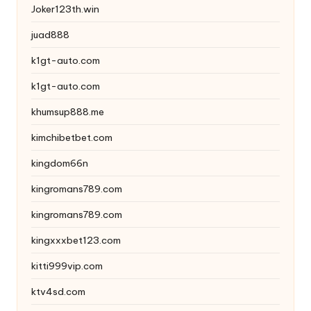
Joker123th.win
juad888
k1gt-auto.com
k1gt-auto.com
khumsup888.me
kimchibetbet.com
kingdom66n
kingromans789.com
kingromans789.com
kingxxxbet123.com
kitti999vip.com
ktv4sd.com