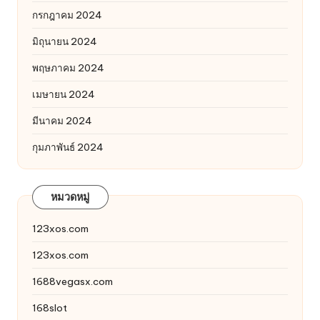
กรกฎาคม 2024
มิถุนายน 2024
พฤษภาคม 2024
เมษายน 2024
มีนาคม 2024
กุมภาพันธ์ 2024
หมวดหมู่
123xos.com
123xos.com
1688vegasx.com
168slot