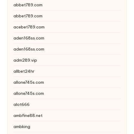
abbet789.com
abbet789.com
acebet789.com
aden168ss.com
aden168ss.com
adm289.vip
allbet24hr
allone745s.com
allone745s.com
alot666
ambfine88.net
ambking