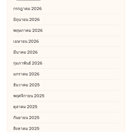
กรกฎาคม 2026
มิถุนายน 2026
พฤษภาคม 2026
เมษายน 2026
มีนาคม 2026
กุมภาพันธ์ 2026
มกราคม 2026
ธันวาคม 2025
พฤศจิกายน 2025
ตุลาคม 2025
กันยายน 2025
สิงหาคม 2025