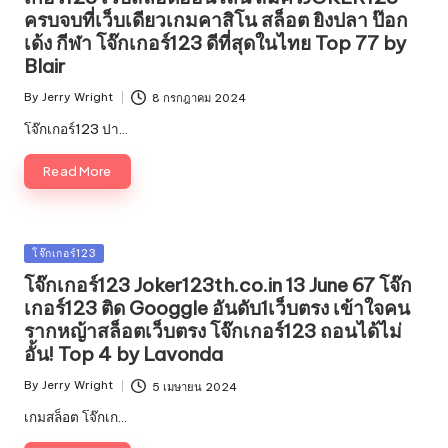
ครบจบที่เว็บเดียวเกมคาสิโน สล็อต ยิงปลา ป๊อก
เด้ง กีฬา โจ๊กเกอร์123 ดีที่สุดในไทย Top 77 by
Blair
By
Jerry Wright
8 กรกฎาคม 2024
Posted
by
โจ๊กเกอร์123 ปา…
Read More
Posted
โจ๊กเกอร์123
in
โจ๊กเกอร์123 Joker123th.co.in 13 June 67 โจ๊ก
เกอร์123 ติด Googgle อันดับ1เว็บตรง เข้าใจคน
รากหญ้าสล็อตเว็บตรง โจ๊กเกอร์123 ถอนได้ไม่
อั้น! Top 4 by Lavonda
By
Jerry Wright
5 เมษายน 2024
Posted
by
เกมสล็อต โจ๊กเก…