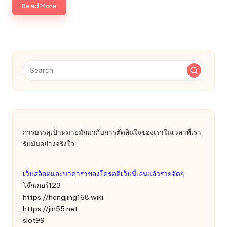
Read More
การบรรลุเป้าหมายมักมากับการตัดสินใจของเราในเวลาที่เรา
รับมันอย่างจริงใจ
เว็บสล็อตและบาคาร่าของโครตดีเว็บนี้เล่นแล้วรวยจัดๆ
โจ๊กเกอร์123
https://hengjing168.wiki
https://jin55.net
slot99