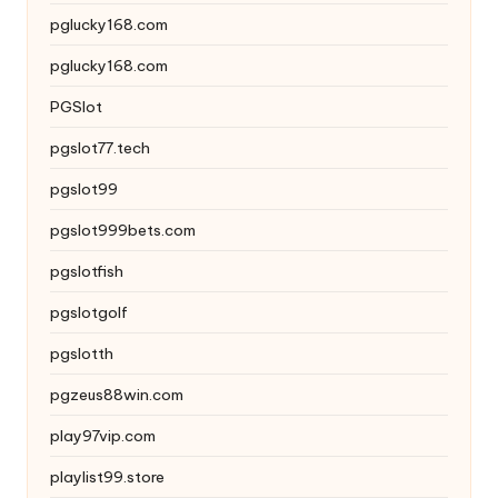
pglucky168.com
pglucky168.com
PGSlot
pgslot77.tech
pgslot99
pgslot999bets.com
pgslotfish
pgslotgolf
pgslotth
pgzeus88win.com
play97vip.com
playlist99.store