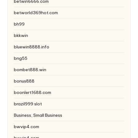
betwin6666.com
betworld369hot.com
bh99
bkkwin
bluewin8888.info
bng55
bombet888.win
bonus888
boonlert1688.com
brazil999 slot
Business, Small Business
bwvip4.com
bwvip4.com