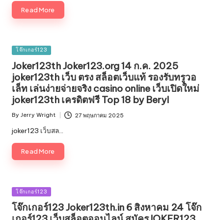
Read More
Posted
โจ๊กเกอร์123
in
Joker123th Joker123.org 14 ก.ค. 2025
joker123th เว็บ ตรง สล็อตเว็บแท้ รองรับทรูวอ
เล็ท เล่นง่ายจ่ายจริง casino online เว็บเปิดใหม่
joker123th เครดิตฟรี Top 18 by Beryl
By
Jerry Wright
27 พฤษภาคม 2025
Posted
by
joker123 เว็บสล…
Read More
Posted
โจ๊กเกอร์123
in
โจ๊กเกอร์123 Joker123th.in 6 สิงหาคม 24 โจ๊ก
เกอร์123 เว็บสล็อตออนไลน์ สมัครJOKER123