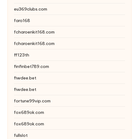
eu369clubs.com
faro168
fcharoenkit168.com
fcharoenkit168.com
ff123th
finfinbet789.com
fiwdee.bet
fiwdee.bet
fortune99vip.com
fox689ok.com
fox689ok.com
fullslot