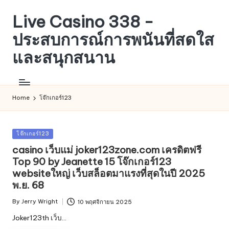
Live Casino 338 -
ประสบการณ์การพนันที่สดใส
และสนุกสนาน
Home
โจ๊กเกอร์123
Posted
โจ๊กเกอร์123
in
casino เว็บแม่ joker123zone.com เครดิตฟรี
Top 90 by Jeanette 15 โจ๊กเกอร์123
websiteใหญ่ เว็บสล็อตมาแรงที่สุดในปี 2025
พ.ย. 68
By
Jerry Wright
10 พฤศจิกายน 2025
Posted
by
Joker123th เว็บ…