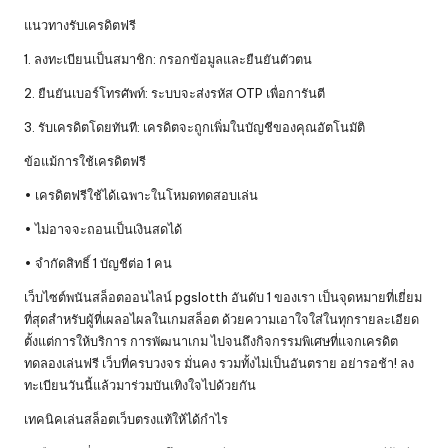
แนวทางรับเครดิตฟรี
1. ลงทะเบียนเป็นสมาชิก: กรอกข้อมูลและยืนยันตัวตน
2. ยืนยันเบอร์โทรศัพท์: ระบบจะส่งรหัส OTP เพื่อการันตี
3. รับเครดิตโดยทันที: เครดิตจะถูกเพิ่มในบัญชีของคุณอัตโนมัติ
ข้อแม้การใช้เครดิตฟรี
• เครดิตฟรีใช้ได้เฉพาะในโหมดทดสอบเล่น
• ไม่อาจจะถอนเป็นเงินสดได้
• จำกัดสิทธิ์ 1 บัญชีต่อ 1 คน
เว็บไซต์พนันสล็อตออนไลน์ pgslotth อันดับ 1 ของเรา เป็นจุดหมายที่เยี่ยม
ที่สุดสำหรับผู้ที่เผลอไผลในเกมสล็อต ด้วยความเอาใจใส่ในทุกรายละเอียด
ตั้งแต่การให้บริการ การพัฒนาเกม ไปจนถึงกิจกรรมพิเศษที่แจกเครดิต
ทดลองเล่นฟรี เว็บที่ครบวงจร มั่นคง รวมทั้งไม่เป็นอันตราย อย่ารอช้า! ลง
ทะเบียนวันนี้แล้วมาร่วมบันเทิงใจไปด้วยกัน
เทคนิคเล่นสล็อตเว็บตรงแท้ให้ได้กำไร