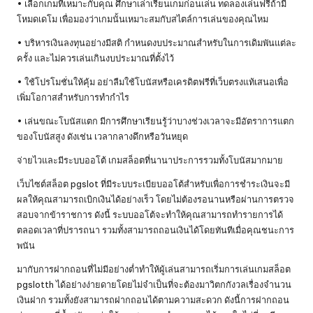
• เลือกเกมที่เหมาะกับคุณ ศึกษาเล่าเรียนเกมก่อนเล่น ทดลองเล่นฟรีถ้ามี
โหมดเดโม เพื่อมองว่าเกมนั้นเหมาะสมกับสไตล์การเล่นของคุณไหม
• บริหารเงินลงทุนอย่างมีสติ กำหนดงบประมาณสำหรับในการเดิมพันแต่ละ
ครั้ง และไม่ควรเล่นเกินงบประมาณที่ตั้งไว้
• ใช้โปรโมชั่นให้คุ้ม อย่าลืมใช้โบนัสหรือเครดิตฟรีที่เว็บตรงแท้เสนอเพื่อ
เพิ่มโอกาสสำหรับการทำกำไร
• เล่นขณะโบนัสแตก มีการศึกษาเรียนรู้ว่าบางช่วงเวลาจะมีอัตราการแตก
ของโบนัสสูง ดังเช่น เวลากลางดึกหรือวันหยุด
จ่ายไวและมีระบบออโต้ เกมสล็อตที่นานาประการรวมทั้งโบนัสมากมาย
เว็บไซต์สล็อต pgslot ที่มีระบบระเบียบออโต้สำหรับเพื่อการชำระเงินจะมี
ผลให้คุณสามารถเบิกเงินได้อย่างเร็ว โดยไม่ต้องรอนานหรือผ่านการตรวจ
สอบจากข้าราชการ ดังนี้ ระบบออโต้จะทำให้คุณสามารถทำรายการได้
ตลอดเวลาที่ปรารถนา รวมทั้งสามารถถอนเงินได้โดยทันทีเมื่อคุณชนะการ
พนัน
มากับการฝากถอนที่ไม่มีอย่างต่ำทำให้ผู้เล่นสามารถเริ่มการเล่นเกมสล็อต
pgslotth ได้อย่างง่ายดายโดยไม่จำเป็นที่จะต้องมาวิตกกังวลเรื่องจำนวน
เงินฝาก รวมทั้งยังสามารถฝากถอนได้ตามความสะดวก ดังนี้การฝากถอน