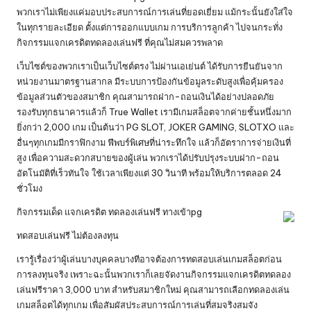
พวกเราไม่เพียงแค่มอบประสบการณ์การเล่นที่ยอดเยี่ยม แม้กระนั้นยังใส่ใจ
ในทุกรายละเอียด ตั้งแต่การออกแบบเกม การบริการลูกค้า ไปจนกระทั่ง
กิจกรรมแจกเครดิตทดลองเล่นฟรี ที่คุณไม่สมควรพลาด
เว็บไซต์ของพวกเราเป็นเว็บไซต์ตรง ไม่ผ่านเอเย่นต์ ได้รับการยืนยันจาก
หน่วยงานมาตรฐานสากล มีระบบการป้องกันข้อมูลระดับสูงเพื่อคุ้มครอง
ข้อมูลส่วนตัวของสมาชิก คุณสามารถฝาก-ถอนเงินได้อย่างปลอดภัย
รองรับทุกธนาคารแล้วก็ True Wallet เรามีเกมสล็อตจากค่ายชั้นหนึ่งมาก
ยิ่งกว่า 2,000 เกม เป็นต้นว่า PG SLOT, JOKER GAMING, SLOTXO และ
อื่นๆทุกเกมมีกราฟิกงาม ฟีพบร์พิเศษที่น่าระทึกใจ แล้วก็อัตราการจ่ายเงินที่
สูง เพื่อความสะดวกสบายของผู้เล่น พวกเราได้ปรับปรุงระบบฝาก-ถอน
อัตโนมัติที่เร็วทันใจ ใช้เวลาเพียงแต่ 30 วินาที พร้อมให้บริการตลอด 24
ชั่วโมง
กิจกรรมเด็ด แจกเครดิต ทดลองเล่นฟรี ทางเข้าpg
ทดสอบเล่นฟรี ไม่ต้องลงทุน
เรารู้เรื่องว่าผู้เล่นบางบุคคลบางทีอาจต้องการทดสอบเล่นเกมสล็อตก่อน
การลงทุนจริง เพราะฉะนั้นพวกเราก็เลยจัดงานกิจกรรมแจกเครดิตทดลอง
เล่นฟรีราคา 3,000 บาท สำหรับสมาชิกใหม่ คุณสามารถเลือกทดลองเล่น
เกมสล็อตได้ทุกเกม เพื่อสัมผัสประสบการณ์การเล่นที่สมจริงสมจัง