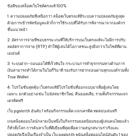
ข้อดีของสล็อตเว็บไซต์ตรงแท้ 100%
1. ความปลอดภัยที่เหนือกว่า สล็อตเว็บตรงแท้มีระบบความปลอดภัยสูงสุด
ด้วยการเข้ารหัสข้อมูลแล้วก็การใช้ระบบที่ได้รับการพิจารณาจากองค์กร
ชั้นแนวหน้า
2. อัตราการจ่ายที่ชอบธรรม เกมที่ให้บริการบนเว็บตรงแท้จะไม่มีการปรับ
ลดอัตราการจ่าย (RTP) ทำให้ผู้เล่นได้โอกาสชนะสูงยิ่งกว่าเว็บไซต์ที่ผ่าน
เอเย่นต์
3. ระบบฝาก-ถอนออโต้ที่เร็วทันใจ กระบวนการทำธุรกรรมทางด้านการ
เงินสามารถทำได้ภายในไม่กี่วินาที รองรับการฝากถอนผ่านทุกแบงค์รวมทั้ง
True Wallet
4. โปรโมชั่นสุดคุ้ม เว็บตรงแท้มีโปรโมชั่นที่ออกแบบมาเพื่อผู้เล่นโดย
เฉพาะ ยกตัวอย่างเช่น โบนัสสมาชิกใหม่, คืนยอดเสีย, รวมทั้งกิจกรรมแจก
เครดิตฟรี
เว็บ pgslotth อันดับ 1 พร้อมกิจกรรมเด็ด แจกเครดิต ทดสอบเล่นฟรี
เกมสล็อตออนไลน์กลายเป็นหนึ่งในกิจกรรมยอดนิยมของผู้เล่นคนไทยแล้ว
ก็ทั่วทั้งโลก การค้นหาเว็บที่ดีเยี่ยมที่สุดเพื่อความสนุกสนานร่าเริงและ
ปลอดภัยจึงเป็นเรื่องจำเป็น เว็บ pgslotth พนันสล็อตออนไลน์อันดับ 1 ของ