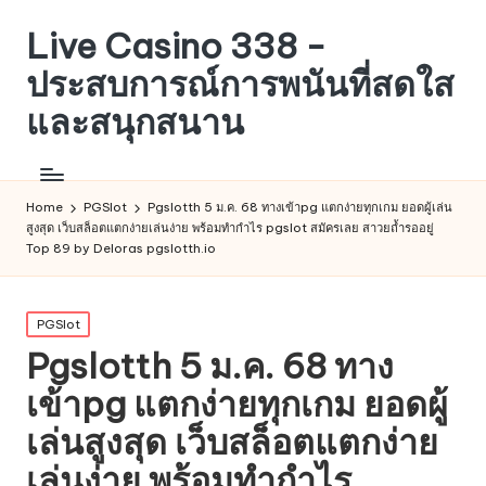
Live Casino 338 -
ประสบการณ์การพนันที่สดใส
และสนุกสนาน
Home
PGSlot
Pgslotth 5 ม.ค. 68 ทางเข้าpg แตกง่ายทุกเกม ยอดผู้เล่น
สูงสุด เว็บสล็อตแตกง่ายเล่นง่าย พร้อมทำกำไร pgslot สมัครเลย สาวยถ้ำรออยู่
Top 89 by Deloras pgslotth.io
Posted
PGSlot
in
Pgslotth 5 ม.ค. 68 ทาง
เข้าpg แตกง่ายทุกเกม ยอดผู้
เล่นสูงสุด เว็บสล็อตแตกง่าย
เล่นง่าย พร้อมทำกำไร