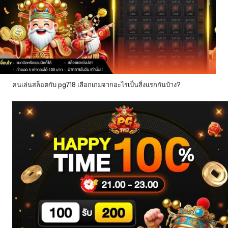
คนเล่นสล็อตกับ pg718 เลือกเกมจากอะไรเป็นสิ่งแรกกันบ้าง?