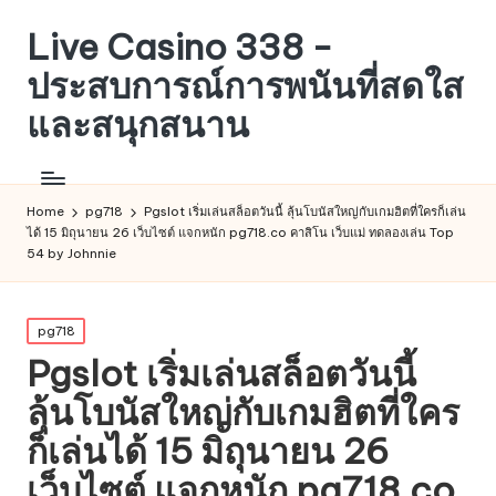
Live Casino 338 -
ประสบการณ์การพนันที่สดใส
และสนุกสนาน
Home
pg718
Pgslot เริ่มเล่นสล็อตวันนี้ ลุ้นโบนัสใหญ่กับเกมฮิตที่ใครก็เล่น
ได้ 15 มิถุนายน 26 เว็บไซต์ แจกหนัก pg718.co คาสิโน เว็บแม่ ทดลองเล่น Top
54 by Johnnie
Posted
pg718
in
Pgslot เริ่มเล่นสล็อตวันนี้
ลุ้นโบนัสใหญ่กับเกมฮิตที่ใคร
ก็เล่นได้ 15 มิถุนายน 26
เว็บไซต์ แจกหนัก pg718.co