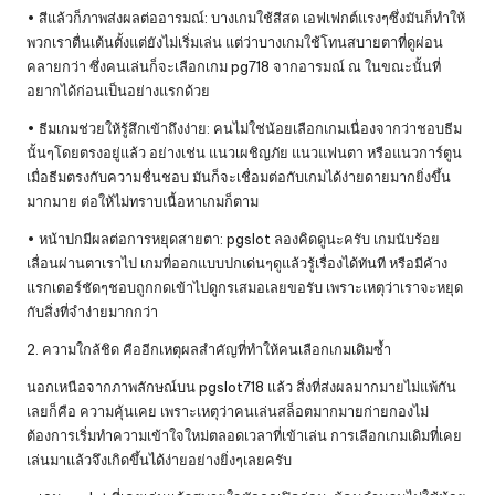
• สีแล้วก็ภาพส่งผลต่ออารมณ์: บางเกมใช้สีสด เอฟเฟกต์แรงๆซึ่งมันก็ทำให้
พวกเราตื่นเต้นตั้งแต่ยังไม่เริ่มเล่น แต่ว่าบางเกมใช้โทนสบายตาที่ดูผ่อน
คลายกว่า ซึ่งคนเล่นก็จะเลือกเกม pg718 จากอารมณ์ ณ ในขณะนั้นที่
อยากได้ก่อนเป็นอย่างแรกด้วย
• ธีมเกมช่วยให้รู้สึกเข้าถึงง่าย: คนไม่ใช่น้อยเลือกเกมเนื่องจากว่าชอบธีม
นั้นๆโดยตรงอยู่แล้ว อย่างเช่น แนวเผชิญภัย แนวแฟนตา หรือแนวการ์ตูน
เมื่อธีมตรงกับความชื่นชอบ มันก็จะเชื่อมต่อกับเกมได้ง่ายดายมากยิ่งขึ้น
มากมาย ต่อให้ไม่ทราบเนื้อหาเกมก็ตาม
• หน้าปกมีผลต่อการหยุดสายตา:
pgslot
ลองคิดดูนะครับ เกมนับร้อย
เลื่อนผ่านตาเราไป เกมที่ออกแบบปกเด่นๆดูแล้วรู้เรื่องได้ทันที หรือมีค้าง
แรกเตอร์ชัดๆชอบถูกกดเข้าไปดูกรเสมอเลยขอรับ เพราะเหตุว่าเราจะหยุด
กับสิ่งที่จำง่ายมากกว่า
2. ความใกล้ชิด คืออีกเหตุผลสำคัญที่ทำให้คนเลือกเกมเดิมซ้ำ
นอกเหนือจากภาพลักษณ์บน pgslot718 แล้ว สิ่งที่ส่งผลมากมายไม่แพ้กัน
เลยก็คือ ความคุ้นเคย เพราะเหตุว่าคนเล่นสล็อตมากมายก่ายกองไม่
ต้องการเริ่มทำความเข้าใจใหม่ตลอดเวลาที่เข้าเล่น การเลือกเกมเดิมที่เคย
เล่นมาแล้วจึงเกิดขึ้นได้ง่ายอย่างยิ่งๆเลยครับ