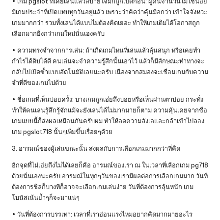
• เกม pgslot ที่เคยเล่นแล้วสบายใจมักถูกเปิดก่อน: ผู้คนจำนวนไม่ใช้น้อย
มีเกมประจำที่เปิดแทบทุกวันอยู่แล้ว เพราะว่าคิดว่าคุ้นมือกว่า เข้าใจจังหวะ
เกมมากกว่า รวมทั้งเล่นได้แบบไม่ต้องคิดเยอะ ทำให้เกมเดิมได้โอกาสถูก
เลือกมากยิ่งกว่าเกมใหม่นั่นเองครับ
• ความทรงจำจากการเล่น: ถ้าเกิดเกมไหนที่เล่นแล้วลุ้นสนุก หรือเคยทำ
กำไรได้ดิบได้ดี คนเล่นจะจำความรู้สึกนั้นเอาไว้ แล้วก็มีลักษณะท่าทางจะ
กลับไปเปิดซ้ำแบบอัตโนมัติเลยนะครับ เนื่องจากสมองจะเชื่อมเกมกับความ
จำที่ดีของเกมไปด้วย
• ชื่อเกมที่เห็นบ่อยครั้ง: บางเกมถูกเอ๋ยถึงบ่อยหรือเห็นผ่านตาบ่อย กระทั่ง
ทำให้คนเล่นรู้สึกรู้จักแม้จะยังเล่นได้ไม่มากมายก็ตาม ความคุ้นเคยจากชื่อ
เกมแบบนี้ก็ส่งผลเหมือนกันครับผม ทำให้ลดความลังเลและกล้าเข้าไปลอง
เกม pgslot718 นั้นๆเพิ่มขึ้นเรื่อยๆด้วย
3. อารมณ์ของผู้เล่นขณะนั้น ส่งผลกับการเลือกเกมมากกว่าที่คิด
อีกจุดที่ไม่เอ่ยถึงไม่ได้เลยก็คือ อารมณ์ของเรา ณ ในเวลาที่เลือกเกม pg718
ด้วยนั่นเองนะครับ อารมณ์ในทุกๆวันของเรามีผลต่อการเลือกเกมมาก วันที่
ต้องการชิลก็บางทีก็อาจจะเลือกเกมเล่นง่าย วันที่ต้องการลุ้นหนัก เกม
โบนัสเน้นย้ำๆก็จะมาแน่ๆ
• วันที่ต้องการบรรเทา: เวลาที่เราอ่อนแรงไหมอยากคิดมากมายอะไร