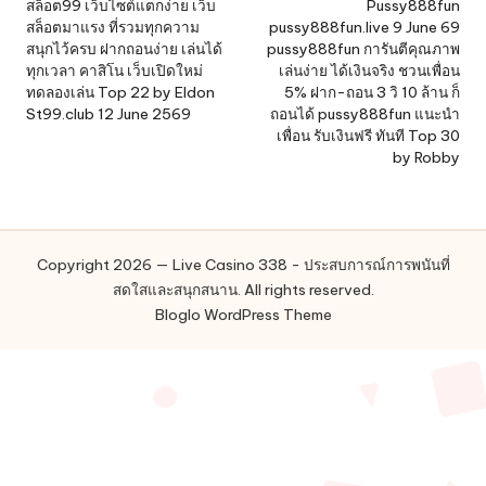
navigation
สล็อต99 เว็บไซต์แตกง่าย เว็บ
Pussy888fun
สล็อตมาแรง ที่รวมทุกความ
pussy888fun.live 9 June 69
สนุกไว้ครบ ฝากถอนง่าย เล่นได้
pussy888fun การันตีคุณภาพ
ทุกเวลา คาสิโน เว็บเปิดใหม่
เล่นง่าย ได้เงินจริง ชวนเพื่อน
ทดลองเล่น Top 22 by Eldon
5% ฝาก-ถอน 3 วิ 10 ล้าน ก็
St99.club 12 June 2569
ถอนได้ pussy888fun แนะนำ
เพื่อน รับเงินฟรี ทันที Top 30
by Robby
Copyright 2026 — Live Casino 338 - ประสบการณ์การพนันที่
สดใสและสนุกสนาน. All rights reserved.
Bloglo WordPress Theme