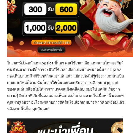
ในเวลาที่เปิดหน้าเกม pgslot ขึ้นมา คุณใช้เวลาเลือกเกมนานไหมขอรับ?
คนส่วนมากบางทีก็อาจจะมิได้ใช้เวลาเลือกเกมนานขนาดนั้น บางบุคคล
มองเห็นปกเกมไม่กี่วินาทีก็กดเข้าเล่นแล้ว แม้กระทั่งไม่รู้เรื่องว่าเกมนั้นเป็น
เกมแบบไหนก็ตาม นั่นก็บอกให้เห็นเลยนะครับว่า การเลือกเกม pgslot
ของคนเล่นสล็อตไม่ได้มาจากเหตุผลเชิงเคล็ดลับเสมอไป แต่มันเริ่มจาก
ความรู้สึกแรกที่เกิดขึ้นตอนมองเห็นเกมสล็อตต่างหาก ในเนื้อหานี้ ผมจะพา
คุณมาดูเลยว่า อะไรส่งผลกับการตัดสินใจเลือกเกมบ้าง หากคุณพร้อมแล้ว
หลังจากนั้นก็มาลุยกันเลย!