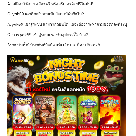
A: ไม่มีค่าใช้จ่าย สมัครฟรี พร้อมรับเครดิตฟรีในทันที
Q: yak69 เครดิตฟรี ถอนเป็นเงินสดได้หรือไม่?
A:
yak69 เข้าสู่ระบบ
สามารถถอนได้ แต่จะต้องกระทำตามข้อตกลงที่ระบุ
Q: การ
yak69 เข้าสู่ระบบ
รองรับอุปกรณ์ใดบ้าง?
A: รองรับทั้งยังโทรศัพท์มือถือ แท็บเล็ต และก็คอมพิวเตอร์