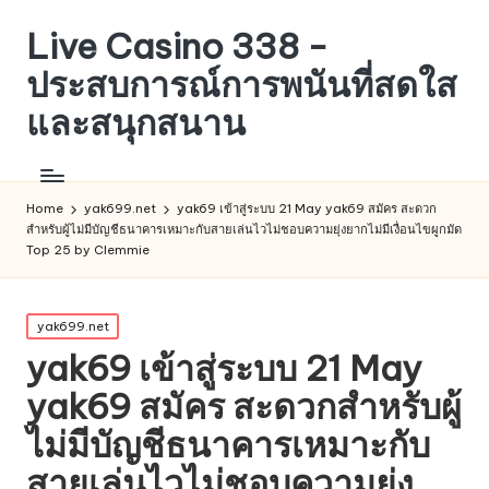
Live Casino 338 -
ประสบการณ์การพนันที่สดใส
และสนุกสนาน
Home
yak699.net
yak69 เข้าสู่ระบบ 21 May yak69 สมัคร สะดวก
สำหรับผู้ไม่มีบัญชีธนาคารเหมาะกับสายเล่นไวไม่ชอบความยุ่งยากไม่มีเงื่อนไขผูกมัด
Top 25 by Clemmie
Posted
yak699.net
in
yak69 เข้าสู่ระบบ 21 May
yak69 สมัคร สะดวกสำหรับผู้
ไม่มีบัญชีธนาคารเหมาะกับ
สายเล่นไวไม่ชอบความยุ่ง