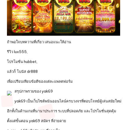
ถ้าพอใจบทความที่เกี่ยว เสนอแนะให้อ่าน
รีวิว lux555,
โปรโมชั่น hubbet,
แล้วก็ โบนัส dr888
เพื่อเปรียบเทียบข้อดีของแต่ละแพลตฟอร์ม
สรุปภาพรวมของ yak69
yak69 เป็นเว็บไซต์พนันออนไลน์ครบวงจรที่ตอบโจทย์ผู้เล่นสมัยใหม่
อีกทั้งในด้านเกมที่นานาประการ ระบบที่ปลอดภัย และโปรโมชั่นสุดคุ้ม
ตั้งแต่ขั้นตอน yak69 สมัคร ที่ง่ายดาย