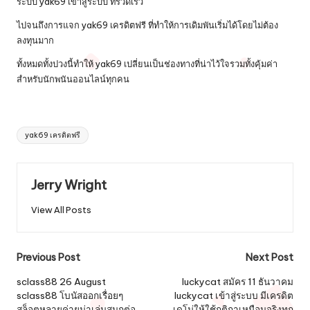
ระบบ yak69 เข้าสู่ระบบ ที่รวดเร็ว
ไปจนถึงการแจก yak69 เครดิตฟรี ที่ทำให้การเดิมพันเริ่มได้โดยไม่ต้อง
ลงทุนมาก
ทั้งหมดทั้งปวงนี้ทำให้ yak69 เปลี่ยนเป็นช่องทางที่น่าไว้ใจรวมทั้งคุ้มค่า
สำหรับนักพนันออนไลน์ทุกคน
Tags:
yak69 เครดิตฟรี
Jerry Wright
View All Posts
Post
Previous Post
Next Post
navigation
sclass88 26 August
luckycat สมัคร 11 ธันวาคม
sclass88 โบนัสออกเรื่อยๆ
luckycat เข้าสู่ระบบ มีเครดิต
สล็อตหลายค่ายน่าเล่นสนุกต่อ
เดโม่ให้ใช้กติกาเหมือนจริงทุก