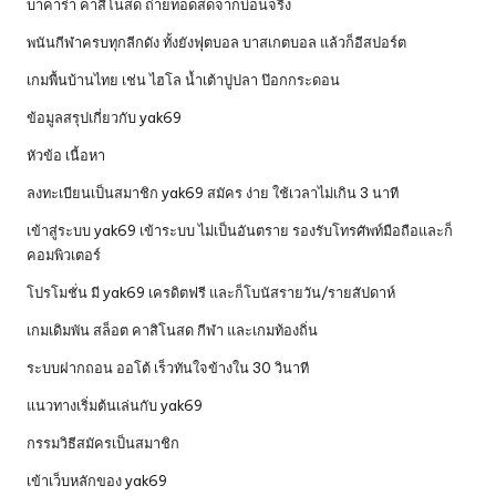
บาคาร่า คาสิโนสด ถ่ายทอดสดจากบ่อนจริง
พนันกีฬาครบทุกลีกดัง ทั้งยังฟุตบอล บาสเกตบอล แล้วก็อีสปอร์ต
เกมพื้นบ้านไทย เช่น ไฮโล น้ำเต้าปูปลา ป๊อกกระดอน
ข้อมูลสรุปเกี่ยวกับ yak69
หัวข้อ เนื้อหา
ลงทะเบียนเป็นสมาชิก yak69 สมัคร ง่าย ใช้เวลาไม่เกิน 3 นาที
เข้าสู่ระบบ yak69 เข้าระบบ ไม่เป็นอันตราย รองรับโทรศัพท์มือถือและก็
คอมพิวเตอร์
โปรโมชั่น มี yak69 เครดิตฟรี และก็โบนัสรายวัน/รายสัปดาห์
เกมเดิมพัน สล็อต คาสิโนสด กีฬา และเกมท้องถิ่น
ระบบฝากถอน ออโต้ เร็วทันใจข้างใน 30 วินาที
แนวทางเริ่มต้นเล่นกับ yak69
กรรมวิธีสมัครเป็นสมาชิก
เข้าเว็บหลักของ yak69