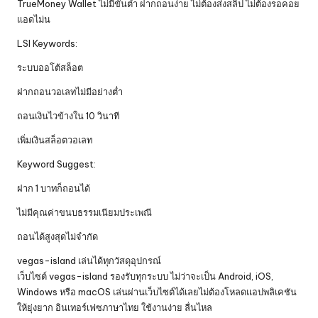
TrueMoney Wallet ไม่มีขั้นต่ำ ฝากถอนง่าย ไม่ต้องส่งสลิป ไม่ต้องรอคอย
แอดไม่น
LSI Keywords:
ระบบออโต้สล็อต
ฝากถอนวอเลทไม่มีอย่างต่ำ
ถอนเงินไวข้างใน 10 วินาที
เพิ่มเงินสล็อตวอเลท
Keyword Suggest:
ฝาก 1 บาทก็ถอนได้
ไม่มีคุณค่าขนบธรรมเนียมประเพณี
ถอนได้สูงสุดไม่จำกัด
vegas-island เล่นได้ทุกวัสดุอุปกรณ์
เว็บไซต์ vegas-island รองรับทุกระบบ ไม่ว่าจะเป็น Android, iOS,
Windows หรือ macOS เล่นผ่านเว็บไซต์ได้เลยไม่ต้องโหลดแอปพลิเคชัน
ให้ยุ่งยาก อินเทอร์เฟซภาษาไทย ใช้งานง่าย ลื่นไหล