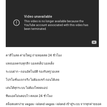
คาสิโนสด ค่ายใหญ่ ถ่ายทอดสด 24 ชั่วโมง
แทงบอลครบทุกลีก บอลสเต็ป บอลเต็ง
ระบบฝาก-ถอนอัตโนมัติ รองรับทรูวอเลท
โปรโมชั่นแจกจริง ไม่ต้องแชร์ ถอนได้เลย
เล่นได้ทุกระบบ ไม่ต้องโหลดแอป
ทีมแอดไม่นตอบไว ตลอด 24 ชั่วโมง
สล็อตแตกง่าย vegas-island
vegas-island เข้าสู่ระบบ
จากทุกค่ายยอด