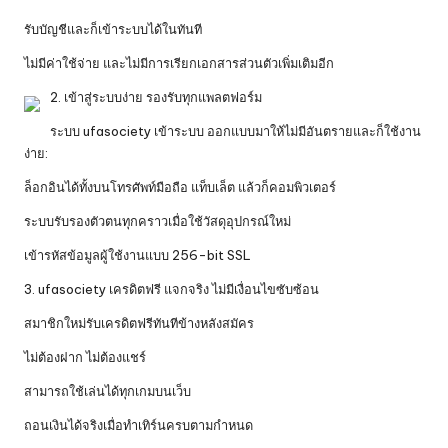
รับบัญชีและก็เข้าระบบได้ในทันที
ไม่มีค่าใช้จ่าย และไม่มีการเรียกเอกสารส่วนตัวเพิ่มเติมอีก
2. เข้าสู่ระบบง่าย รองรับทุกแพลตฟอร์ม
ระบบ ufasociety เข้าระบบ ออกแบบมาให้ไม่มีอันตรายและก็ใช้งาน
ง่าย:
ล็อกอินได้ทั้งบนโทรศัพท์มือถือ แท็บเล็ต แล้วก็คอมพิวเตอร์
ระบบรับรองตัวตนทุกคราวเมื่อใช้วัสดุอุปกรณ์ใหม่
เข้ารหัสข้อมูลผู้ใช้งานแบบ 256-bit SSL
3. ufasociety เครดิตฟรี แจกจริง ไม่มีเงื่อนไขซับซ้อน
สมาชิกใหม่รับเครดิตฟรีทันทีข้างหลังสมัคร
ไม่ต้องฝาก ไม่ต้องแชร์
สามารถใช้เล่นได้ทุกเกมบนเว็บ
ถอนเงินได้จริงเมื่อทำเทิร์นครบตามกำหนด