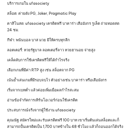
บริการเกมใน ufasociety
สล็อต: ค่ายดัง PG, Joker, Pragmatic Play
คาสิโนสด:
ufasociety เครดิตฟรี
บาคาร่า เสือมังกร รูเล็ต ถ่ายทอดสด
24 ชม.
กีฬา: พนันบอล บาส มวย มีให้ครบทุกลีก
ลอตเตอรี่: หวยรัฐบาล ลอตเตอรี่ลาว หวยฮานอย จ่ายสูง
เคล็ดลับการใช้เครดิตฟรีให้ได้กำไรจริง
เลือกเกมที่มีค่า RTP สูง เช่น สล็อตจาก PG
เน้นย้ำเล่นเกมที่มีรอบจบไว ตัวอย่างเช่น บาคาร่า หรือเสือมังกร
เริ่มจากเบทต่ำ แล้วค่อยเพิ่มเมื่อผลกำไรสะสม
อ่านข้อจำกัดการเทิร์นโอเวอร์ก่อนใช้เครดิต
ประสบการณ์จริงจากผู้ใช้งาน ufasociety
คุณณัฐ สมัครใหม่และรับเครดิตฟรี 100 บาท เขาเริ่มต้นเล่นสล็อตและก็
สามารถปั้นเครดิตเป็น 1,700 บาทข้างใน 48 ชั่วโมง แล้วก็ถอนออกได้จริง