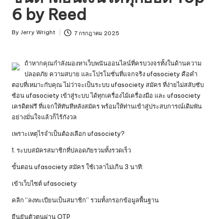
6 by Reed
By
Jerry Wright
7 กรกฎาคม 2025
Posted
by
ถ้าหากคุณกำลังมองหาเว็บพนันออนไลน์ที่ครบวงจรทั้งในด้านความ
ปลอดภัย ความสบาย และโปรโมชั่นที่แจกจริง ufasociety คือคำ
ตอบที่เหมาะกับคุณ ไม่ว่าจะเป็นระบบ ufasociety สมัคร ที่ง่ายไม่สลับซับ
ซ้อน
ufasociety
เข้าสู่ระบบ ได้ทุกเครื่องไม้เครื่องมือ และ
ufasociety
เครดิตฟรี
ที่แจกให้ทันทีหลังสมัคร พร้อมให้ท่านเข้าสู่ประสบการณ์เดิมพัน
อย่างมั่นใจแล้วก็ไร้กังวล
เพราะเหตุไรจำเป็นต้องเลือก ufasociety?
1. ระบบสมัครสมาชิกที่ปลอดภัยรวมทั้งรวดเร็ว
ขั้นตอน ufasociety สมัคร ใช้เวลาไม่เกิน 3 นาที:
เข้าเว็บไซต์ ufasociety
คลิก “ลงทะเบียนเป็นสมาชิก” รวมทั้งกรอกข้อมูลพื้นฐาน
ยืนยันตัวตนผ่าน OTP