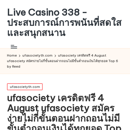
Live Casino 338 -
ประสบการณ์การพนันที่สดใส
และสนุกสนาน
Home
ufasocietyth.com
ufasociety เครดิตฟรี 4 August
ufasociety สมัครง่ายไม่กี่ขั้นตอนฝากถอนไม่มีขั้นต่ำถอนเงินได้ทุกยอด Top 6
by Reed
Posted
ufasocietyth.com
in
ufasociety เครดิตฟรี 4
August ufasociety สมัคร
ง่ายไม่กี่ขั้นตอนฝากถอนไม่มี
ขั้นต่ำถอนเงินได้ทุกยอด Top