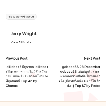
Tags:
ufasociety เข้าสู่ระบบ
Jerry Wright
View All Posts
Post
Previous Post
Next Post
navigation
lalikabet 7 มิถุนายน lalikabet
gobaza88 23 December
สมัคร แตกทุกเกมไม่มีพักสมัคร
gobaza88 เล่นสนุกไม่สะดุด
ง่ายไม่ต้องยืนยันตัวตนโปรแรง
ฝากถอนผ่านมือถือ โบนัสแตก
ที่สุดตอนนี้ Top 45 by
จริง {มีครบทั้งสล็อต คาสิโน ยิง
Chance
ปลา} Top 87 by Pedro