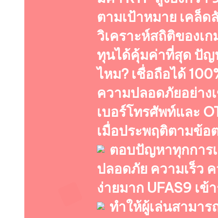
ตามเป้าหมาย เคล็ดลั
วิเคราะห์สถิติของเกม
ทุนได้คุ้มค่าที่สุด 
ไหม? เชื่อถือได้ 100
ความปลอดภัยอย่างเข
เบอร์โทรศัพท์และ OT
เมื่อประพฤติตามข้อตก
ตอบปัญหาทุกการเ
ปลอดภัย ความเร็ว 
ง่ายมาก UFAS9 เข้าร
ทำให้ผู้เล่นสามารถ