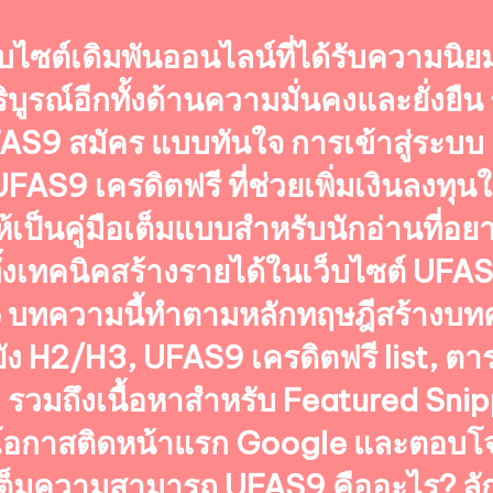
บไซต์เดิมพันออนไลน์ที่ได้รับความนิยม
ูรณ์อีกทั้งด้านความมั่นคงและยั่งยืน 
FAS9 สมัคร แบบทันใจ การเข้าสู่ระบบ U
UFAS9
เครดิตฟรี ที่ช่วยเพิ่มเงินลงทุนใ
้เป็นคู่มือเต็มแบบสำหรับนักอ่านที่อยาก
้งเทคนิคสร้างรายได้ในเว็บไซต์ UFA
 บทความนี้ทำตามหลักทฤษฎีสร้างบ
งยัง H2/H3,
UFAS9 เครดิตฟรี
list, ตา
รวมถึงเนื้อหาสำหรับ Featured Snippe
กาสติดหน้าแรก Google และตอบโจทย์
างเต็มความสามารถ
UFAS9 คืออะไร? ลัก