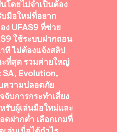
ันโดยไม่จำเป็นต้อง
ับมือใหม่ที่อยาก
อง UFAS9 ที่ช่วย
FAS9 ใช้ระบบฝากถอน
ที ไม่ต้องแจ้งสลิป
อะที่สุด รวมค่ายใหญ่
 SA, Evolution,
ะบบความปลอดภัย
วจจับการกระทำเสี่ยง
บผู้เล่นมือใหม่และ
อยอดฝากต่ำ เลือกเกมที่
ดเล่นเมื่อได้กำไร