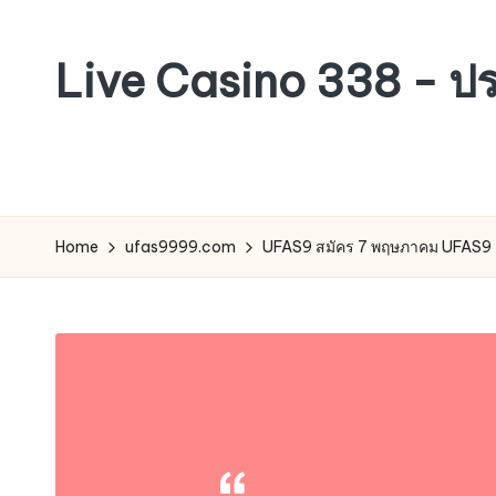
Live Casino 338 - ป
Home
ufas9999.com
UFAS9 สมัคร 7 พฤษภาคม UFAS9 เป