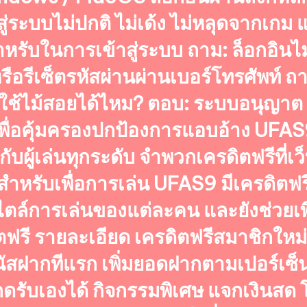
ู่ระบบไม่ปกติ ไม่เด้ง ไม่หลุดจากเกม
หรับในการเข้าสู่ระบบ ถาม: ล็อกอินไ
หรือรีเซ็ตรหัสผ่านผ่านเบอร์โทรศัพท์
งใช้ไม้สอยได้ไหม? ตอบ: ระบบอนุญาต แ
่อคุ้มครองปกป้องการแอบอ้าง UFAS9 
บผู้เล่นทุกระดับ จำพวกเครดิตฟรีที่เว็บ
ทุนสำหรับเพื่อการเล่น UFAS9 มีเครดิ
สไตล์การเล่นของแต่ละคน และยังช่วยเ
ฟรี รายละเอียด เครดิตฟรีสมาชิกใหม่ 
นัสฝากทีแรก เพิ่มยอดฝากตามเปอร์เซ็
น กดรับเองได้ กิจกรรมพิเศษ แจกเงินสด