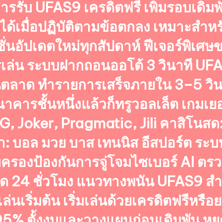
รรับ UFAS9 เครดิตฟรี เพิ่มรอบเดิมพ
นได้เมื่อปฏิบัติตามข้อตกลง เหมาะสำหร
อัปเดตใหม่ทุกสัปดาห์ ฟีเจอร์พิเศษข
รเล่น ระบบฝากถอนออโต้ 3 วินาที U
ุดในตลาด ทำรายการเสร็จภายใน 3–5 วินา
ธนาคารชั้นหนึ่งแล้วก็ทรูวอลเล็ต เกมเย
, Joker, Pragmatic, Jili คาสิโนสด:
า: บอล มวย บาส เทนนิส อีสปอร์ต ร
ุ้มครองป้องกันการจู่โจมไซเบอร์ AI ตร
24 ชั่วโมง แนวทางพนัน UFAS9 สำหรั
้เล่นเริ่มต้น เริ่มเล่นด้วยเครดิตฟรีหรื
า 95% ตั้งงบและวางแผนก่อนเดิมพัน หยุ