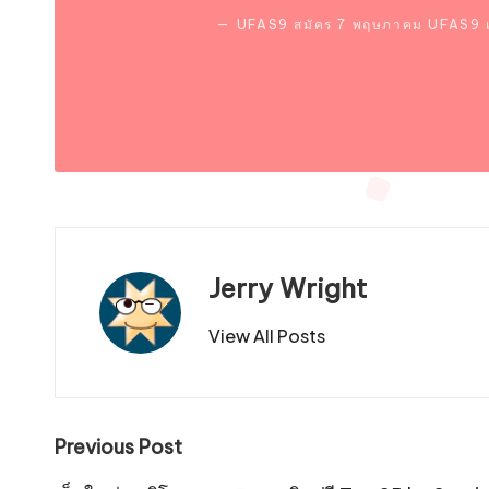
UFAS9 สมัคร 7 พฤษภาคม UFAS9 เป
Jerry Wright
View All Posts
Post
Previous Post