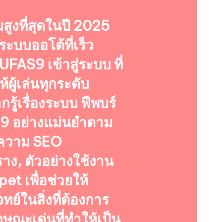
สูงที่สุดในปี 2025
ระบบออโต้ที่เร็ว
FAS9 เข้าสู่ระบบ ที่
ห้ผู้เล่นทุกระดับ
รู้เรื่องระบบ ฟีพบร์
S9 อย่างแม่นยำตาม
ทความ SEO
ราง, ตัวอย่างใช้งาน
t เพื่อช่วยให้
ในสิ่งที่ต้องการ
ษณะเด่นที่ทำให้เป็น