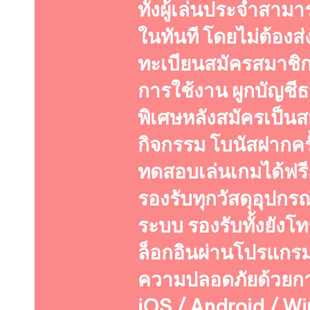
ทั้งผู้เล่นประจำสาม
ในทันที โดยไม่ต้อง
ทะเบียนสมัครสมาชิก 
การใช้งาน ผูกบัญชีธน
พิเศษหลังสมัครเป็นส
กิจกรรม โบนัสฝากคร
ทดสอบเล่นเกมได้ฟรี
รองรับทุกวัสดุอุปกรณ
ระบบ รองรับทั้งยังโท
ล็อกอินผ่านโปรแกรม
ความปลอดภัยด้วยกา
iOS / Android / Wi