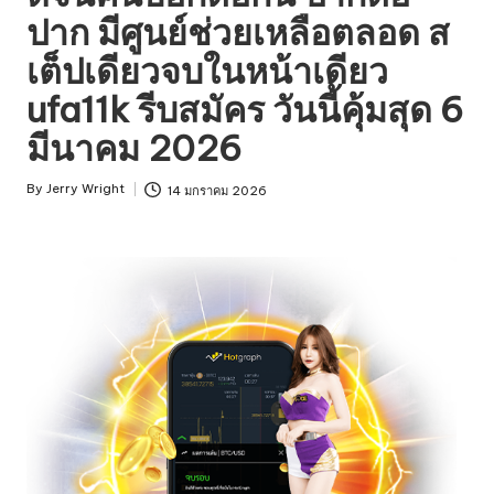
ปาก มีศูนย์ช่วยเหลือตลอด ส
เต็ปเดียวจบในหน้าเดียว
ufa11k รีบสมัคร วันนี้คุ้มสุด 6
มีนาคม 2026
By
Jerry Wright
14 มกราคม 2026
Posted
by