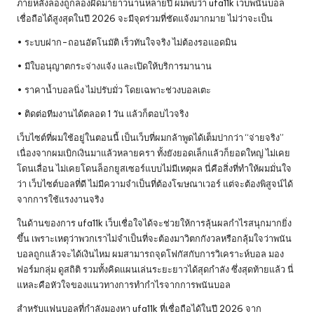
ภายหลังลองถูกลองผิดมายาวนานหลายปี ผมพบว่า ufa11k เว็บพนันบอล
เชื่อถือได้สูงสุดในปี 2026 จะมีจุดร่วมที่ชัดแจ้งมากมาย ไม่ว่าจะเป็น
• ระบบฝาก-ถอนอัตโนมัติ เร็วทันใจจริง ไม่ต้องรอแอดมิน
• มีใบอนุญาตกระจ่างแจ้ง และเปิดให้บริการมานาน
• ราคาน้ำบอลนิ่ง ไม่ปรับมั่ว โดยเฉพาะช่วงบอลเตะ
• ติดต่อทีมงานได้ตลอด 1 วัน แล้วก็ตอบไวจริง
เว็บไซต์ที่ผมใช้อยู่ในตอนนี้ เป็นเว็บที่ผมกล้าพูดได้เต็มปากว่า “จ่ายจริง”
เนื่องจากผมเบิกเงินมาแล้วหลายครา ทั้งยังยอดเล็กแล้วก็ยอดใหญ่ ไม่เคย
โดนเลื่อน ไม่เคยโดนล็อกยูสเซอร์แบบไม่มีเหตุผล นี่คือสิ่งที่ทำให้ผมมั่นใจ
ว่า เว็บไซต์บอลที่ดี ไม่มีความจำเป็นที่ต้องโฆษณาเวอร์ แต่จะต้องพิสูจน์ได้
จากการใช้แรงงานจริง
ในด้านของการ ufa11k เว็บเชื่อใจได้จะช่วยให้การลุ้นผลกำไรสนุกมากยิ่ง
ขึ้น เพราะเหตุว่าพวกเราไม่จำเป็นที่จะต้องมาวิตกกังวลหรือกลุ้มใจว่าพนัน
บอลถูกแล้วจะได้เงินไหม ผมสามารถจุดโฟกัสกับการวิเคราะห์บอล มอง
ฟอร์มกลุ่ม ดูสถิติ รวมทั้งคิดแผนเล่นระยะยาวได้สุดกำลัง ซึ่งสุดท้ายแล้ว นี่
แหละคือหัวใจของแนวทางการทำกำไรจากการพนันบอล
สำหรับแฟนบอลที่กำลังมองหา ufa11k ที่เชื่อถือได้ในปี 2026 จาก