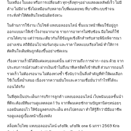
ใบเหลือง ใบแดง หรือการเปลี่ยนตัว ทุกๆสิ่งทุกๆอย่างแสดงผลลัพธ์เร็ว ไม่มี
ค้าง ไม่มีถ่วง ซึ่งไม่เหมือนกับหลายเว็บที่ผมเคยพบ ที่บางทีระบบช้าจน
กระทั่งทำให้ตัดสินใจพนันผิดจังหวะ
ในด้านการใช้งาน เว็บไซต์
แทงบอลออนไลน์
ชั้นแนวหน้าที่ผมใช้อยู่ถูก
ออกแบบมาให้เข้าใจง่ายมากมาย รายการอาหารไม่ซับซ้อน มือใหม่ก็ใช้
งานได้สบาย แต่ว่าขณะเดียวกันก็มีข้อมูลเชิงลึกสำหรับสายพินิจพิจารณา
อย่างเช่น สถิติย้อนไป ฟอร์มกลุ่ม และราคาไหลแบบเรียลไทม์ ทำให้การ
ตัดสินใจเดิมพันถูกต้องขึ้นอย่างชัดเจน
เรื่องความเร็วมิได้มีแค่ผลบอลแค่นั้น แต่ว่ารวมถึง การฝาก-ถอน ด้วย จาก
ประสบการณ์ส่วนตัว ฝากเงินเข้าไม่ถึงนาทีเครดิตก็เข้าทันที ส่วนการถอนก็
รวดเร็ว ไม่ต้องรอนาน ไม่ต้องทวงซ้ำ ซึ่งนับว่าเป็นสิ่งสำคัญที่ทำให้ผมเลือก
ใช้เว็บนี้สม่ำเสมอ เนื่องจากความมั่นใจและความเชื่อมั่นว่ากำไรที่ได้จะ
ถอนได้จริง
ในที่สุดเป็นประเด็นการบริการลูกค้า แทงบอลออนไลน์ เว็บพนันบอลชั้นนำ
ที่ดีจะต้องมีทีมงานดูแลตลอด 1 วัน จากที่ผมเคยซักถามปัญหานิดๆหน่อยๆ
แอดมินตอบไว ให้ข้อมูลตรงประเด็น ตรงไปตรงมา ทำให้รู้สึกว่ามีมืออาชีพ
รอดูแลอยู่เบื้องหน้าเบื้องหลัง
สล็อตเว็บไทย แทงบอลออนไลน์ ufa11k.
ufa11k
one 6 มกรา 2569 Kris