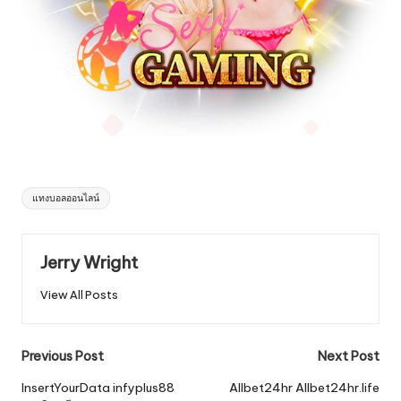
Tags:
แทงบอลออนไลน์
Jerry Wright
View All Posts
Post
Previous Post
Next Post
navigation
InsertYourData infyplus88
Allbet24hr Allbet24hr.life