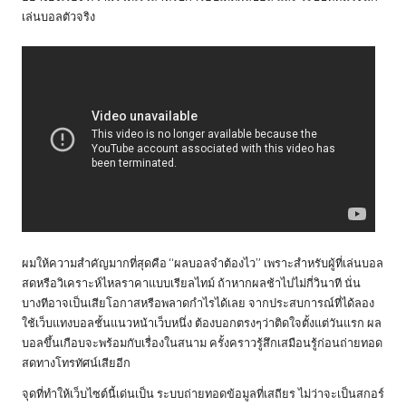
เล่นบอลตัวจริง
ผมให้ความสำคัญมากที่สุดคือ “ผลบอลจำต้องไว” เพราะสำหรับผู้ที่เล่นบอล
สดหรือวิเคราะห์ไหลราคาแบบเรียลไทม์ ถ้าหากผลช้าไปไม่กี่วินาที นั่น
บางทีอาจเป็นเสียโอกาสหรือพลาดกำไรได้เลย จากประสบการณ์ที่ได้ลอง
ใช้เว็บแทงบอลชั้นแนวหน้าเว็บหนึ่ง ต้องบอกตรงๆว่าติดใจตั้งแต่วันแรก ผล
บอลขึ้นเกือบจะพร้อมกับเรื่องในสนาม ครั้งคราวรู้สึกเสมือนรู้ก่อนถ่ายทอด
สดทางโทรทัศน์เสียอีก
จุดที่ทำให้เว็บไซต์นี้เด่นเป็น ระบบถ่ายทอดข้อมูลที่เสถียร ไม่ว่าจะเป็นสกอร์