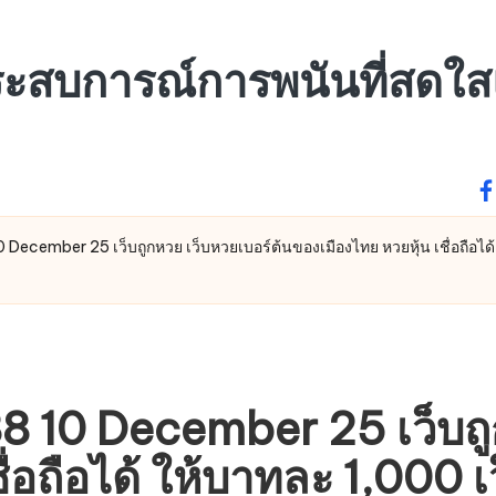
ระสบการณ์การพนันที่สดใ
fa
ecember 25 เว็บถูกหวย เว็บหวยเบอร์ต้นของเมืองไทย หวยหุ้น เชื่อถือได้ ใ
 10 December 25 เว็บถูก
่อถือได้ ให้บาทละ 1,000 เว