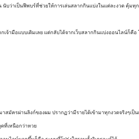
น นับว่าเป็นฟีพบร์ที่ช่วยให้การเล่นสลากกินแบ่งในแต่ละงวด คุ้มทุ
ากเจ้ามือแบบเดิมเลย แต่กลับได้จากเว็บสลากกินแบ่งออนไลน์ก็คือ 
มาสมัครผ่านลิงก์ของผม ปรากฏว่ามีรายได้เข้ามาทุกงวดจริงๆเป็นเห
ดที่เหนือกว่าหวย
ออนไลน์มากขึ้นก็คือ ระบบที่โปร่งใสรวมทั้งวิเคราะห์ได้