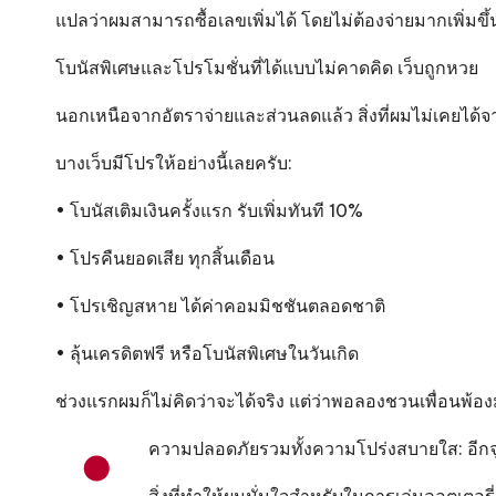
แปลว่าผมสามารถซื้อเลขเพิ่มได้ โดยไม่ต้องจ่ายมากเพิ่มขึ้
โบนัสพิเศษและโปรโมชั่นที่ได้แบบไม่คาดคิด เว็บถูกหวย
นอกเหนือจากอัตราจ่ายและส่วนลดแล้ว สิ่งที่ผมไม่เคยได้จ
บางเว็บมีโปรให้อย่างนี้เลยครับ:
• โบนัสเติมเงินครั้งแรก รับเพิ่มทันที 10%
• โปรคืนยอดเสีย ทุกสิ้นเดือน
• โปรเชิญสหาย ได้ค่าคอมมิชชันตลอดชาติ
• ลุ้นเครดิตฟรี หรือโบนัสพิเศษในวันเกิด
ช่วงแรกผมก็ไม่คิดว่าจะได้จริง แต่ว่าพอลองชวนเพื่อนพ้อง
ความปลอดภัยรวมทั้งความโปร่งสบายใส: อีกจุ
สิ่งที่ทำให้ผมมั่นใจสำหรับในการเล่นลอตเตอรี่