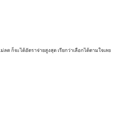
่ลด ก็จะได้อัตราจ่ายสูงสุด เรียกว่าเลือกได้ตามใจเลย