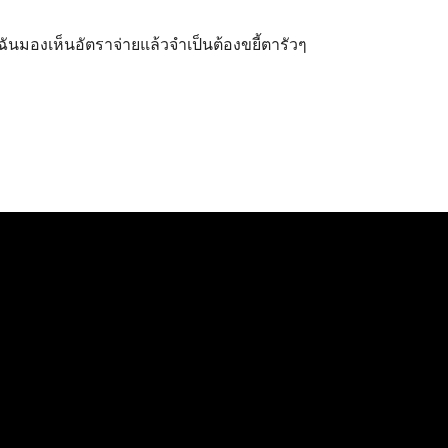
ันมองเห็นอัตราจ่ายแล้วจำเป็นต้องขยี้ตารัวๆ