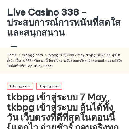
Live Casino 338 -
ประสบการณ์การพนันที่สดใส
และสนุกสนาน
Home
tkbpgg.com
tkbpg เข้าสู่ระบบ 7 May tkbpg เข้าสู่ระบบ ลุ้นได้
ทั้งวัน เว็บตรงที่ดีที่สุดในตอนนี้ {แตกไว จ่ายชัวร์ ถอนจริงทุกบิล} ระบบฝากถอนทันใจ
โบนัสเข้าจริง Top 78 by Brent
Posted
tkbpgg.com
tkbpgg.com
in
tkbpg เข้าสู่ระบบ 7 May
tkbpg เข้าสู่ระบบ ลุ้นได้ทั้ง
วัน เว็บตรงที่ดีที่สุดในตอนนี้
{แตกไว จ่ายชัวร์ ถอนจริงทุก