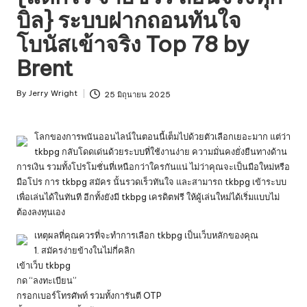
บิล} ระบบฝากถอนทันใจ
โบนัสเข้าจริง Top 78 by
Brent
By
Jerry Wright
25 มิถุนายน 2025
Posted
by
โลกของการพนันออนไลน์ในตอนนี้เต็มไปด้วยตัวเลือกเยอะมาก แต่ว่า
tkbpg กลับโดดเด่นด้วยระบบที่ใช้งานง่าย ความมั่นคงยั่งยืนทางด้าน
การเงิน รวมทั้งโปรโมชั่นที่เหนือกว่าใครกันแน่ ไม่ว่าคุณจะเป็นมือใหม่หรือ
มือโปร การ tkbpg สมัคร นั้นรวดเร็วทันใจ และสามารถ tkbpg เข้าระบบ
เพื่อเล่นได้ในทันที อีกทั้งยังมี tkbpg เครดิตฟรี ให้ผู้เล่นใหม่ได้เริ่มแบบไม่
ต้องลงทุนเอง
เหตุผลที่คุณควรที่จะทำการเลือก tkbpg เป็นเว็บหลักของคุณ
1. สมัครง่ายข้างในไม่กี่คลิก
เข้าเว็บ
tkbpg
กด “ลงทะเบียน”
กรอกเบอร์โทรศัพท์ รวมทั้งการันตี OTP